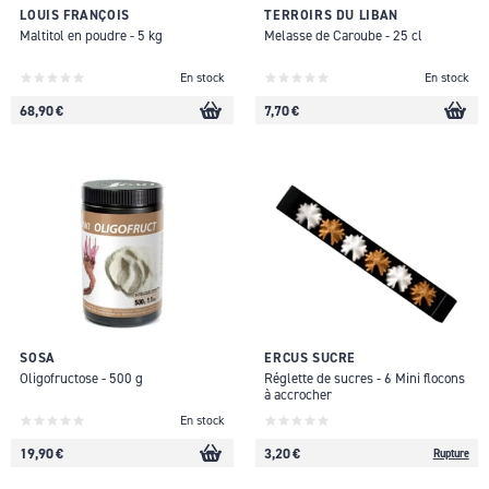
LOUIS FRANÇOIS
TERROIRS DU LIBAN
Maltitol en poudre - 5 kg
Melasse de Caroube - 25 cl
En stock
En stock
68,90 €
7,70 €
SOSA
ERCUS SUCRE
Oligofructose - 500 g
Réglette de sucres - 6 Mini flocons
à accrocher
En stock
19,90 €
3,20 €
Rupture