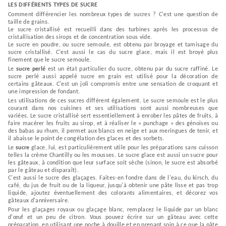
LES DIFFÉRENTS TYPES DE SUCRE
Comment différencier les nombreux types de sucres ? C'est une question de
taille de grains.
Le sucre cristallisé est recueilli dans des turbines après les processus de
cristallisation des sirops et de concentration sous vide.
Le sucre en poudre, ou sucre semoule, est obtenu par broyage et tamisage du
sucre cristallisé. C'est aussi le cas du sucre glace, mais il est broyé plus
finement que le sucre semoule.
Le
sucre perlé
est un état particulier du sucre, obtenu par du sucre raffiné. Le
sucre perlé aussi appelé sucre en grain est utilisé pour la décoration de
certains gâteaux. C'est un joli compromis entre une sensation de croquant et
une impression de fondant.
Les utilisations de ces sucres diffèrent également. Le sucre semoule est le plus
courant dans nos cuisines et ses utilisations sont aussi nombreuses que
variées. Le sucre cristallisé sert essentiellement à enrober les pâtes de fruits, à
faire macérer les fruits au sirop, et à réaliser le « punchage » des génoises ou
des babas au rhum, il permet aux blancs en neige et aux meringues de tenir, et
il abaisse le point de congélation des glaces et des sorbets.
Le
sucre
glace, lui, est particulièrement utile pour les préparations sans cuisson
telles la crème Chantilly ou les mousses. Le sucre glace est aussi un sucre pour
les gâteaux, à condition que leur surface soit sèche (sinon, le sucre est absorbé
par le gâteau et disparaît).
C'est aussi le sucre des glaçages. Faites-en fondre dans de l'eau, du kirsch, du
café, du jus de fruit ou de la liqueur, jusqu'à obtenir une pâte lisse et pas trop
liquide, ajoutez éventuellement des colorants alimentaires, et décorez vos
gâteaux d'anniversaire.
Pour les glaçages royaux ou glaçage blanc, remplacez le liquide par un blanc
d'œuf et un peu de citron. Vous pouvez écrire sur un gâteau avec cette
préparation, en utilisant une poche à douille et en prenant soin à ce que la pâte