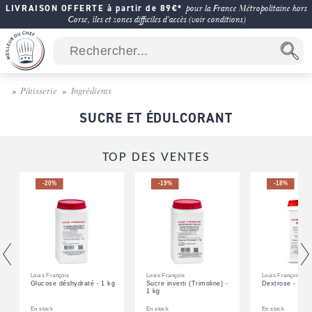
LIVRAISON OFFERTE à partir de 89€*
pour la France Métropolitaine hors
Corse, îles et zones difficiles d'accès (voir conditions)
Pâtisserie
Ingrédients
SUCRE ET ÉDULCORANT
TOP DES VENTES
-20%
-19%
-18%
Louis François
Louis François
Louis François
Glucose déshydraté - 1 kg
Sucre inverti (Trimoline) -
Dextrose - 1 kg
1 kg
En stock
En stock
En stock