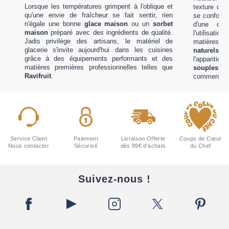
Lorsque les températures grimpent à l'oblique et
texture onc
qu'une envie de fraîcheur se fait sentir, rien
se conforme
n'égale une bonne
glace maison
ou un
sorbet
d'une crè
maison
préparé avec des ingrédients de qualité.
l'utilisat
Jadis privilège des artisans, le matériel de
matières 
glacerie s'invite aujourd'hui dans les cuisines
naturels
.
grâce à des équipements performants et des
l'apparitio
matières premières professionnelles telles que
souplesse
e
Ravifruit
.
comment exp
transform
Voir l'article
délicieux pla
Voir l'articl
Service Client
Paiement
Livraison Offerte
Coups de Cœur
Nous contacter
Sécurisé
dès 89€ d'achats
du Chef
Suivez-nous !