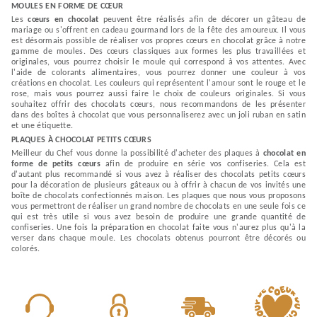
MOULES EN FORME DE CŒUR
Les
cœurs en chocolat
peuvent être réalisés afin de décorer un gâteau de
mariage ou s'offrent en cadeau gourmand lors de la fête des amoureux. Il vous
est désormais possible de réaliser vos propres cœurs en chocolat grâce à notre
gamme de moules. Des cœurs classiques aux formes les plus travaillées et
originales, vous pourrez choisir le moule qui correspond à vos attentes. Avec
l'aide de colorants alimentaires, vous pourrez donner une couleur à vos
créations en chocolat. Les couleurs qui représentent l'amour sont le rouge et le
rose, mais vous pourrez aussi faire le choix de couleurs originales. Si vous
souhaitez offrir des chocolats cœurs, nous recommandons de les présenter
dans des boîtes à chocolat que vous personnaliserez avec un joli ruban en satin
et une étiquette.
PLAQUES À CHOCOLAT PETITS CŒURS
Meilleur du Chef vous donne la possibilité d'acheter des plaques à
chocolat en
forme de petits cœurs
afin de produire en série vos confiseries. Cela est
d'autant plus recommandé si vous avez à réaliser des chocolats petits cœurs
pour la décoration de plusieurs gâteaux ou à offrir à chacun de vos invités une
boîte de chocolats confectionnés maison. Les plaques que nous vous proposons
vous permettront de réaliser un grand nombre de chocolats en une seule fois ce
qui est très utile si vous avez besoin de produire une grande quantité de
confiseries. Une fois la préparation en chocolat faite vous n'aurez plus qu'à la
verser dans chaque moule. Les chocolats obtenus pourront être décorés ou
colorés.