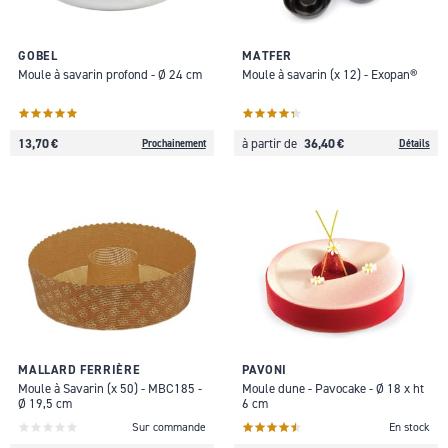
GOBEL
MATFER
Moule à savarin profond - Ø 24 cm
Moule à savarin (x 12) - Exopan®
13,70 €
36,40 €
à partir de
Prochainement
Détails
MALLARD FERRIÈRE
PAVONI
Moule à Savarin (x 50) - MBC185 -
Moule dune - Pavocake - Ø 18 x ht
Ø 19,5 cm
6 cm
Sur commande
En stock