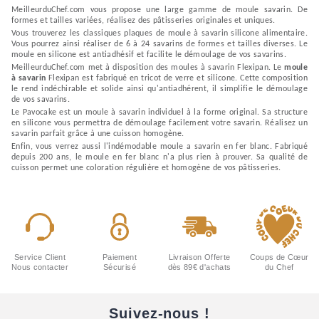
MeilleurduChef.com vous propose une large gamme de moule savarin. De
formes et tailles variées, réalisez des pâtisseries originales et uniques.
Vous trouverez les classiques plaques de moule à savarin silicone alimentaire.
Vous pourrez ainsi réaliser de 6 à 24 savarins de formes et tailles diverses. Le
moule en silicone est antiadhésif et facilite le démoulage de vos savarins.
MeilleurduChef.com met à disposition des moules à savarin Flexipan. Le
moule
à savarin
Flexipan est fabriqué en tricot de verre et silicone. Cette composition
le rend indéchirable et solide ainsi qu'antiadhérent, il simplifie le démoulage
de vos savarins.
Le Pavocake est un moule à savarin individuel à la forme original. Sa structure
en silicone vous permettra de démoulage facilement votre savarin. Réalisez un
savarin parfait grâce à une cuisson homogène.
Enfin, vous verrez aussi l'indémodable moule a savarin en fer blanc. Fabriqué
depuis 200 ans, le moule en fer blanc n'a plus rien à prouver. Sa qualité de
cuisson permet une coloration régulière et homogène de vos pâtisseries.
Service Client
Paiement
Livraison Offerte
Coups de Cœur
Nous contacter
Sécurisé
dès 89€ d'achats
du Chef
Suivez-nous !