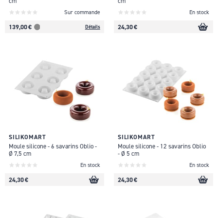
cm
cm
Sur commande
En stock
139,00 €
24,30 €
Détails
SILIKOMART
SILIKOMART
Moule silicone - 6 savarins Oblio -
Moule silicone - 12 savarins Oblio
Ø 7,5 cm
- Ø 5 cm
En stock
En stock
24,30 €
24,30 €