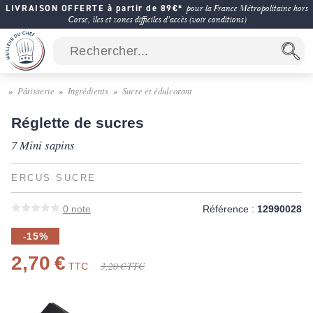
LIVRAISON OFFERTE à partir de 89€*
pour la France Métropolitaine hors
Corse, îles et zones difficiles d'accès (voir conditions)
Pâtisserie
Ingrédients
Sucre et édulcorant
Réglette de sucres
7 Mini sapins
ERCUS SUCRE
0
note
Référence :
12990028
-15%
2,70 €
3,20 €
TTC
TTC