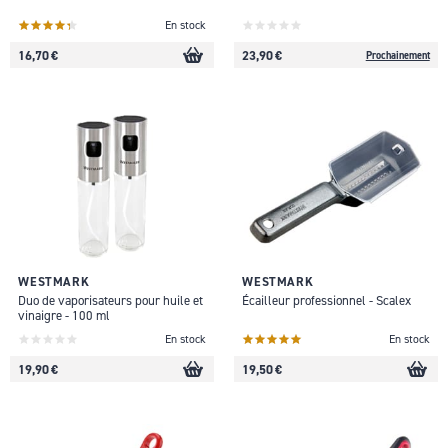
En stock
16,70 €
23,90 €
Prochainement
WESTMARK
WESTMARK
Duo de vaporisateurs pour huile et
Écailleur professionnel - Scalex
vinaigre - 100 ml
En stock
En stock
19,90 €
19,50 €