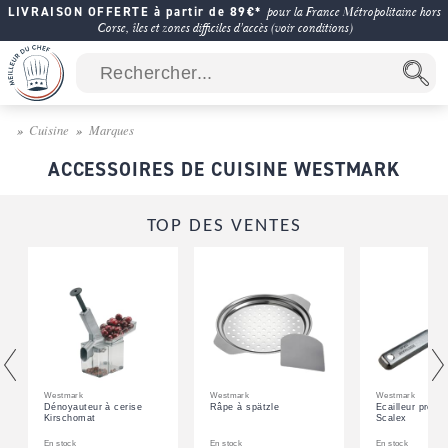
LIVRAISON OFFERTE à partir de 89€*
pour la France Métropolitaine hors
Corse, îles et zones difficiles d'accès (voir conditions)
Cuisine
Marques
ACCESSOIRES DE CUISINE WESTMARK
TOP DES VENTES
Westmark
Westmark
Westmark
Dénoyauteur à cerise
Râpe à spätzle
Écailleur profes
Kirschomat
Scalex
En stock
En stock
En stock