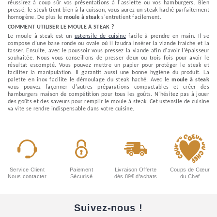
réussirez à coup sûr vos présentations à l'assiette ou vos hamburgers. Bien
pressé, le steak tient bien à la cuisson, vous aurez un steak haché parfaitement
homogène. De plus le
moule à steak
s'entretient facilement.
COMMENT UTILISER LE MOULE À STEAK ?
Le moule à steak est un
ustensile de cuisine
facile à prendre en main. Il se
compose d'une base ronde ou ovale où il faudra insérer la viande fraiche et la
tasser. Ensuite, avec le poussoir vous pressez la viande afin d'avoir l'épaisseur
souhaitée. Nous vous conseillons de presser deux ou trois fois pour avoir le
résultat escompté. Vous pouvez mettre un papier pour protéger le steak et
faciliter la manipulation. Il garantit aussi une bonne hygiène du produit. La
palette en inox facilite le démoulage du steak haché. Avec le
moule à steak
vous pouvez façonner d'autres préparations compactables et créer des
hamburgers maison de compétition pour tous les goûts. N'hésitez pas à jouer
des goûts et des saveurs pour remplir le moule à steak. Cet ustensile de cuisine
va vite se rendre indispensable dans votre cuisine.
Service Client
Paiement
Livraison Offerte
Coups de Cœur
Nous contacter
Sécurisé
dès 89€ d'achats
du Chef
Suivez-nous !