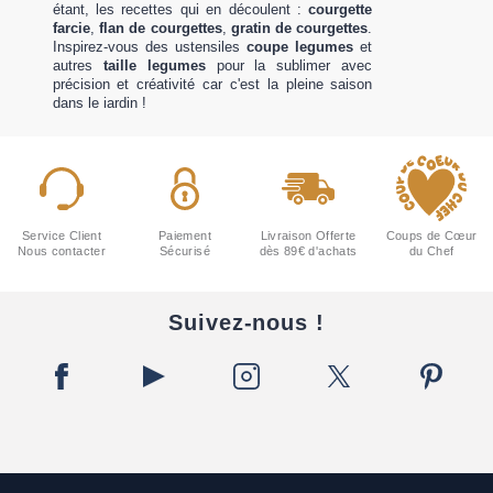
étant, les recettes qui en découlent :
courgette
farcie
,
flan de courgettes
,
gratin de courgettes
.
Inspirez-vous des ustensiles
coupe legumes
et
autres
taille legumes
pour la sublimer avec
précision et créativité car c'est la pleine saison
dans le jardin !
Voir l'article
Service Client
Paiement
Livraison Offerte
Coups de Cœur
Nous contacter
Sécurisé
dès 89€ d'achats
du Chef
Suivez-nous !