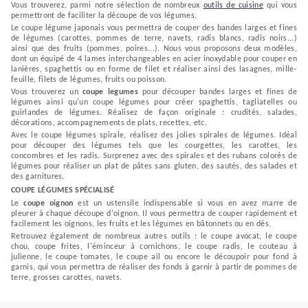
Vous trouverez, parmi notre sélection de nombreux
outils de cuisine
qui vous
permettront de faciliter la découpe de vos légumes.
Le coupe légume japonais vous permettra de couper des bandes larges et fines
de légumes (carottes, pommes de terre, navets, radis blancs, radis noirs...)
ainsi que des fruits (pommes, poires...). Nous vous proposons deux modèles,
dont un équipé de 4 lames interchangeables en acier inoxydable pour couper en
lanières, spaghettis ou en forme de filet et réaliser ainsi des lasagnes, mille-
feuille, filets de légumes, fruits ou poisson.
Vous trouverez un
coupe legumes
pour découper bandes larges et fines de
légumes ainsi qu'un coupe légumes pour créer spaghettis, tagliatelles ou
guirlandes de légumes. Réalisez de façon originale : crudités, salades,
décorations, accompagnements de plats, recettes, etc.
Avec le coupe légumes spirale, réalisez des jolies spirales de légumes. Idéal
pour découper des légumes tels que les courgettes, les carottes, les
concombres et les radis. Surprenez avec des spirales et des rubans colorés de
légumes pour réaliser un plat de pâtes sans gluten, des sautés, des salades et
des garnitures.
COUPE LÉGUMES SPÉCIALISÉ
Le
coupe oignon
est un ustensile indispensable si vous en avez marre de
pleurer à chaque découpe d'oignon. Il vous permettra de couper rapidement et
facilement les oignons, les fruits et les légumes en bâtonnets ou en dés.
Retrouvez également de nombreux autres outils : le coupe avocat, le coupe
chou, coupe frites, l'éminceur à cornichons, le coupe radis, le couteau à
julienne, le coupe tomates, le coupe ail ou encore le découpoir pour fond à
garnis, qui vous permettra de réaliser des fonds à garnir à partir de pommes de
terre, grosses carottes, navets.