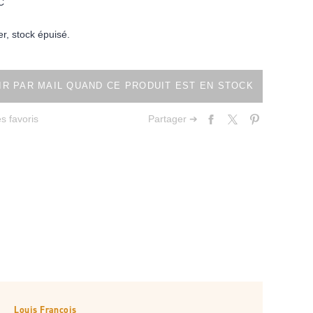
C
er, stock épuisé.
R PAR MAIL QUAND CE PRODUIT EST EN STOCK
s favoris
Partager ➔
Louis François