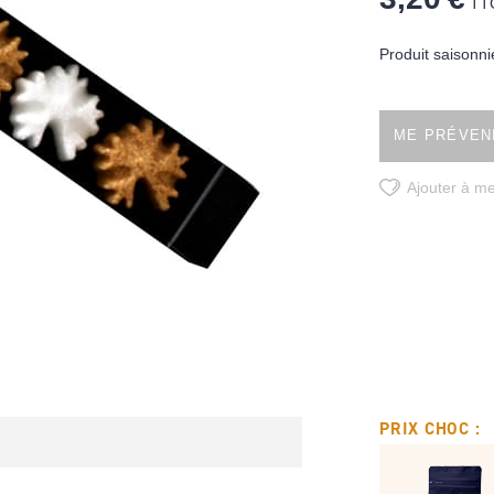
TT
Produit saisonni
ME PRÉVENI
Ajouter à me
PRIX CHOC :