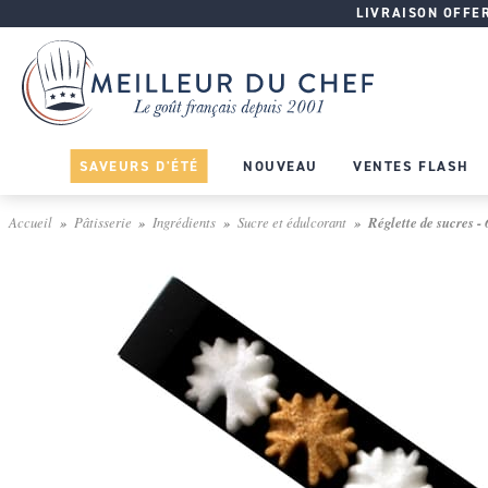
LIVRAISON OFFERT
SAVEURS D'ÉTÉ
NOUVEAU
VENTES FLASH
Accueil
Pâtisserie
Ingrédients
Sucre et édulcorant
Réglette de sucres -