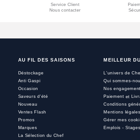
Service Client
Paiem
Nous contacter
Sécur
AU FIL DES SAISONS
MEILLEUR D
Déstockage
L'univers de Che
Anti Gaspi
Qui sommes-nou
Occasion
Nos engagemen
Saveurs d'été
Paiement
et
Livr
Nouveau
Conditions géné
Ventes Flash
Mentions légale
Promos
Gérer mes cooki
Marques
Emplois - Stage
La Sélection du Chef