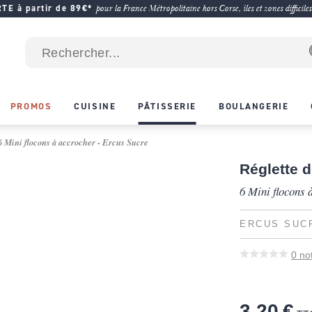
E à partir de 89€*
pour la France Métropolitaine hors Corse, îles et zones difficiles
PROMOS
CUISINE
PÂTISSERIE
BOULANGERIE
 6 Mini flocons à accrocher - Ercus Sucre
Réglette 
6 Mini flocons 
ERCUS SUC
0
no
3,20 €