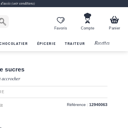
 d'accès (voir conditions)
Favoris
Compte
Panier
Recettes
CHOCOLATIER
ÉPICERIE
TRAITEUR
de sucres
à accrocher
RE
te
Référence :
12940063