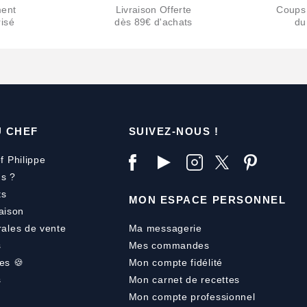
ent
Livraison Offerte
Coups
isé
dès 89€ d'achats
du
U CHEF
SUIVEZ-NOUS !
f Philippe
s ?
ts
MON ESPACE PERSONNEL
aison
rales de vente
Ma messagerie
s
Mes commandes
es 🍪
Mon compte fidélité
s
Mon carnet de recettes
Mon compte professionnel