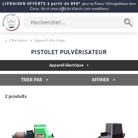
LIVRAISON OFFERTE à partir de 89€*
pour la France Métropolitaine hors
Corse, îles et zones difficiles d'accès (voir conditions)
Chocolatier
Appareil électrique
PISTOLET PULVÉRISATEUR
Appareil électrique
TRIER PAR
AFFINER
2 produits