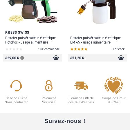
KREBS SWISS
Pistolet pulvérisateur électrique -
Pistolet pulvérisateur électrique -
Hotchoc - usage alimentaire
LM 45 - usage alimentaire
Sur commande
En stock
629,00 €
651,20 €
Service Client
Paiement
Livraison Offerte
Coups de Cœur
Nous contacter
Sécurisé
dès 89€ d'achats
du Chef
Suivez-nous !