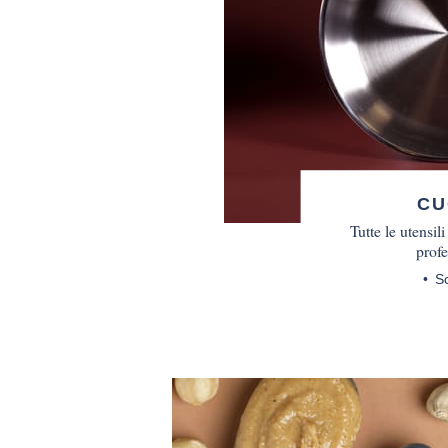
CU
Tutte le utensil
profe
S