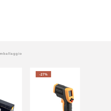
Imballaggio
-27%