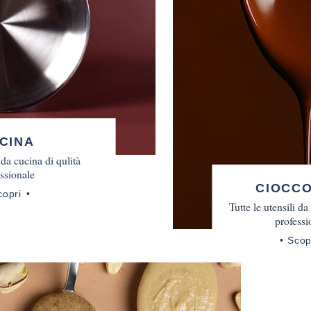
CINA
i da cucina di qulità
ssionale
CIOCC
copri
Tutte le utensili da
professi
Scop