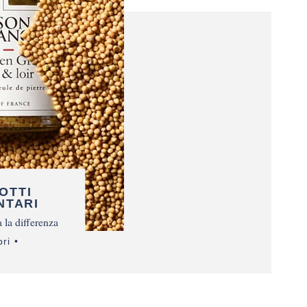
OTTI
NTARI
 la differenza
ri