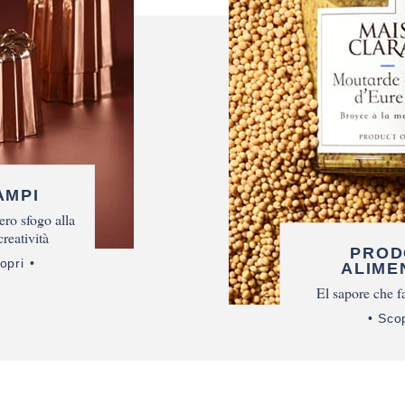
AMPI
ero sfogo alla
creatività
PROD
opri
ALIME
El sapore che fa
Scop