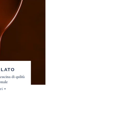
OLATO
 cucina di qulità
onale
ri