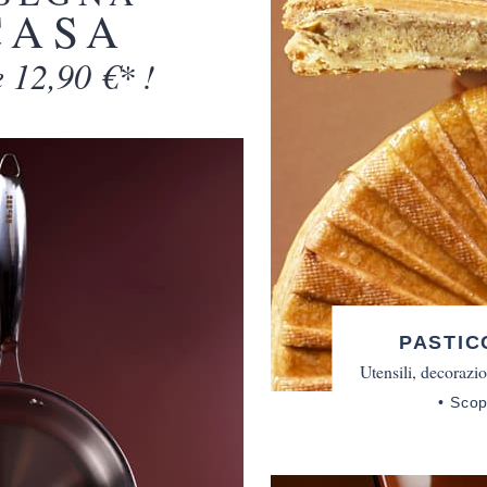
CASA
e 12,90 €* !
PASTIC
Utensili, decorazio
Scop