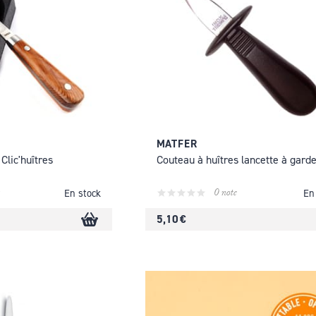
MATFER
Clic'huîtres
Couteau à huîtres lancette à gard
0 note
En stock
En
5,10 €