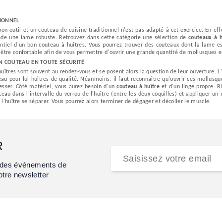
IONNEL
 bon outil et un couteau de cuisine traditionnel n'est pas adapté à cet exercice. En effe
ède une lame robuste. Retrouvez dans cette catégorie une sélection de
couteaux à h
ntiel d'un bon couteau à huîtres. Vous pourrez trouver des couteaux dont la lame es
être confortable afin de vous permettre d'ouvrir une grande quantité de mollusques en
UN COUTEAU EN TOUTE SÉCURITÉ
huîtres sont souvent au rendez-vous et se posent alors la question de leur ouverture. L'i
eau pour lui huîtres de qualité. Néanmoins, il faut reconnaître qu'ouvrir ces mollusqu
lesser. Côté matériel, vous aurez besoin d'un
couteau à huître
et d'un linge propre. Bl
teau dans l'intervalle du verrou de l'huître (entre les deux coquilles) et appliquer 
e l'huître se séparer. Vous pourrez alors terminer de dégager et décoller le muscle.
R
et des événements de
otre newsletter