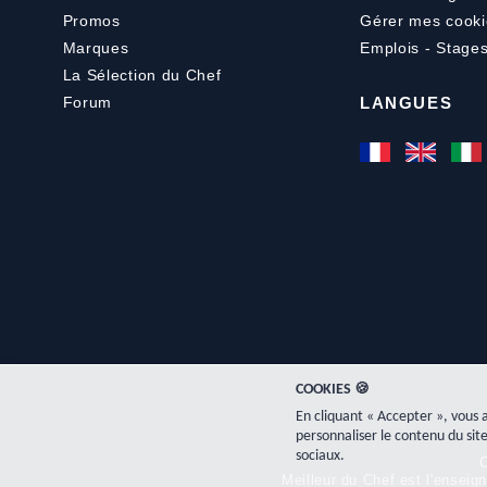
Promos
Gérer mes cooki
Marques
Emplois - Stage
La Sélection du Chef
Forum
LANGUES
COOKIES 🍪
En cliquant « Accepter », vous 
personnaliser le contenu du site
sociaux.
C
Meilleur du Chef est l'ensei