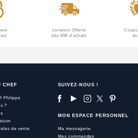
ent
Livraison Offerte
Coups
isé
dès 89€ d'achats
du
U CHEF
SUIVEZ-NOUS !
f Philippe
s ?
ts
MON ESPACE PERSONNEL
aison
rales de vente
Ma messagerie
s
Mes commandes