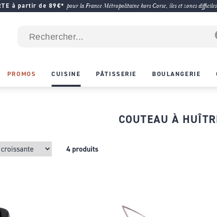
E à partir de 89€*
pour la France Métropolitaine hors Corse, îles et zones difficiles
PROMOS
CUISINE
PÂTISSERIE
BOULANGERIE
COUTEAU À HUÎTR
4 produits