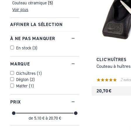
Couteau céramique
(5)
Voir plus
AFFINER LA SÉLECTION
À NE PAS MANQUER
En stock
(
3
)
CLIC'HUÎTRES
MARQUE
Couteau à huîtres 
Clic'huîtres
(
1
)
Déglon
(
2
)
2 notes
Matfer
(
1
)
20,70 €
PRIX
de
5.10 €
à
20.70 €