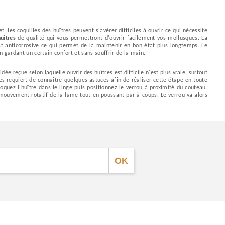
t, les coquilles des huîtres peuvent s'avérer difficiles à ouvrir ce qui nécessite
uîtres
de qualité qui vous permettront d'ouvrir facilement vos mollusques. La
t anticorrosive ce qui permet de la maintenir en bon état plus longtemps. Le
 gardant un certain confort et sans souffrir de la main.
dée reçue selon laquelle ouvrir des huîtres est difficile n'est plus vraie, surtout
es requiert de connaître quelques astuces afin de réaliser cette étape en toute
oquez l'huître dans le linge puis positionnez le verrou à proximité du couteau.
un mouvement rotatif de la lame tout en poussant par à-coups. Le verrou va alors