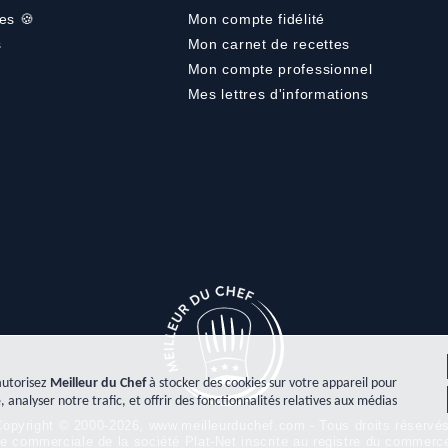
es 🍪
Mon compte fidélité
s
Mon carnet de recettes
Mon compte professionnel
Mes lettres d'informations
autorisez
Meilleur du Chef
à stocker des cookies sur votre appareil pour
, analyser notre trafic, et offrir des fonctionnalités relatives aux médias
opyright © 2000-2026, www.meilleurduchef.com - Tous droits réservé
gne commerciale de la société Plat-Net inscrite au registre du comme