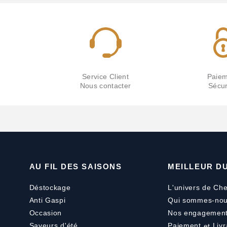
Service Client
Paiem
Nous contacter
Sécur
AU FIL DES SAISONS
MEILLEUR D
Déstockage
L'univers de Che
Anti Gaspi
Qui sommes-nou
Occasion
Nos engagemen
Saveurs d'été
Paiement
et
Livr