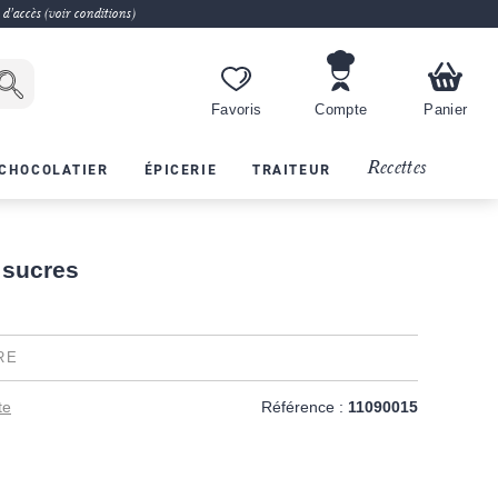
 d'accès (voir conditions)
Favoris
Compte
Panier
Recettes
CHOCOLATIER
ÉPICERIE
TRAITEUR
 sucres
RE
te
Référence :
11090015