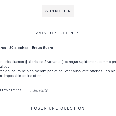
S'IDENTIFIER
AVIS DES CLIENTS
cres - 30 cloches - Ercus Sucre
ont très classes (j'ai pris les 2 variantes) et reçus rapidement comme p
llage !
es douceurs ne s'abîmeront pas et peuvent aussi être offertes", eh bien 
 impossible de les offrir
Achat vérifié
EPTEMBRE 2024
POSER UNE QUESTION