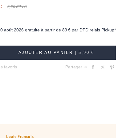
6,90 €
TTC
C
10 août 2026 gratuite à partir de
89 €
par DPD relais Pickup*
AJOUTER AU PANIER |
5,90 €
s favoris
Partager ➔
Louis François