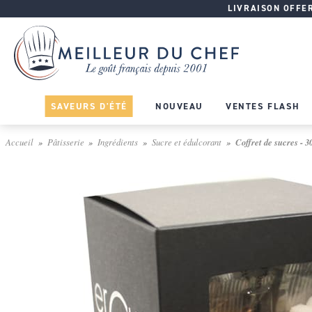
LIVRAISON OFFERT
SAVEURS D'ÉTÉ
NOUVEAU
VENTES FLASH
Accueil
Pâtisserie
Ingrédients
Sucre et édulcorant
Coffret de sucres - 3