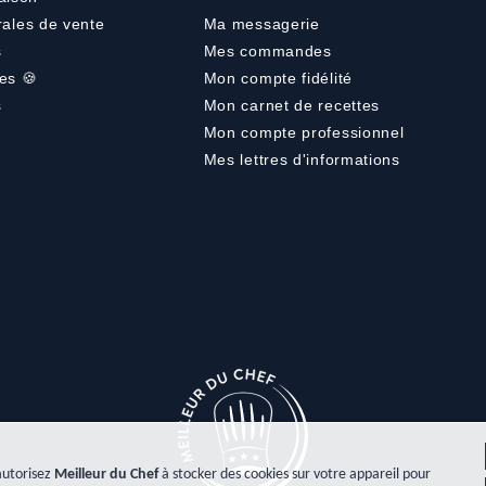
rales de vente
Ma messagerie
s
Mes commandes
es 🍪
Mon compte fidélité
s
Mon carnet de recettes
Mon compte professionnel
Mes lettres d'informations
autorisez
Meilleur du Chef
à stocker des cookies sur votre appareil pour