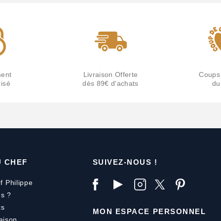
ent
Livraison Offerte
Coups
isé
dès 89€ d'achats
du
U CHEF
SUIVEZ-NOUS !
f Philippe
s ?
ts
MON ESPACE PERSONNEL
aison