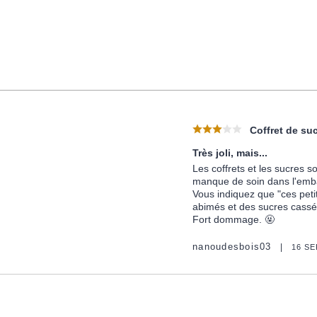
Coffret de su
Très joli, mais...
Les coffrets et les sucres s
manque de soin dans l'emba
Vous indiquez que "ces petit
abimés et des sucres cassés,
Fort dommage. 🤬
nanoudesbois03
16 S