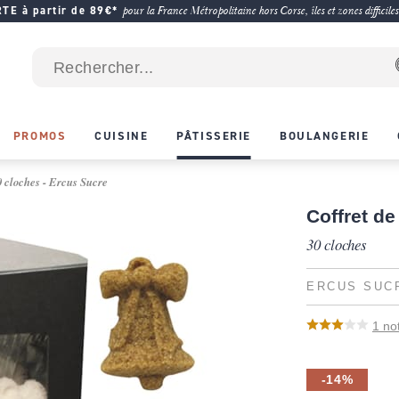
E à partir de 89€*
pour la France Métropolitaine hors Corse, îles et zones difficiles
PROMOS
CUISINE
PÂTISSERIE
BOULANGERIE
0 cloches - Ercus Sucre
Coffret de
30 cloches
ERCUS SUC
1
no
-14%