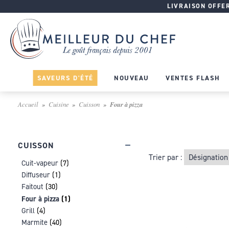
LIVRAISON OFFERT
SAVEURS D'ÉTÉ
NOUVEAU
VENTES FLASH
Accueil
Cuisine
Cuisson
Four à pizza
CUISSON
Trier par :
Cuit-vapeur
(7)
Diffuseur
(1)
Faitout
(30)
Four à pizza
(1)
Grill
(4)
Marmite
(40)