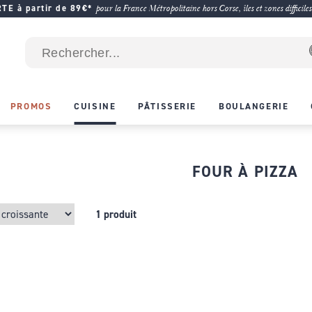
E à partir de 89€*
pour la France Métropolitaine hors Corse, îles et zones difficiles
PROMOS
CUISINE
PÂTISSERIE
BOULANGERIE
FOUR À PIZZA
1 produit