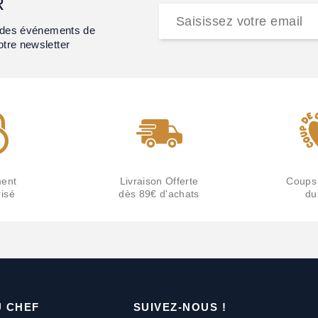
R
et des événements de
otre newsletter
ent
Livraison Offerte
Coups
isé
dès 89€ d'achats
du
U CHEF
SUIVEZ-NOUS !