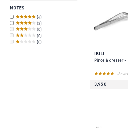
NOTES
(
4
)
(
3
)
(
0
)
(
0
)
(
0
)
IBILI
Pince à dresser -
3 notes
3,95 €