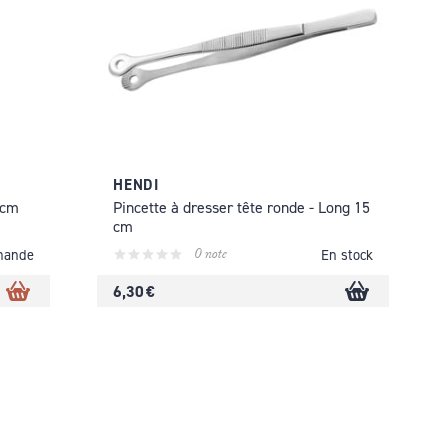
HENDI
 cm
Pincette à dresser tête ronde - Long 15
cm
0 note
mande
En stock
6,30 €