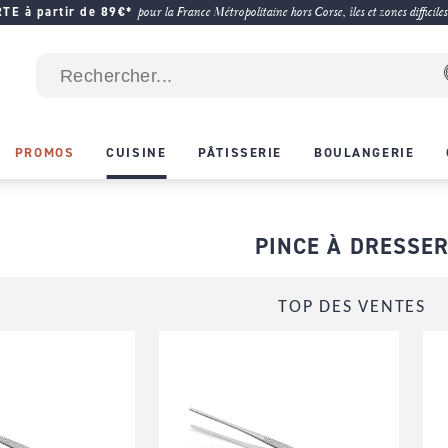
E à partir de 89€*
pour la France Métropolitaine hors Corse, îles et zones difficiles
PROMOS
CUISINE
PÂTISSERIE
BOULANGERIE
PINCE À DRESSE
TOP DES VENTES