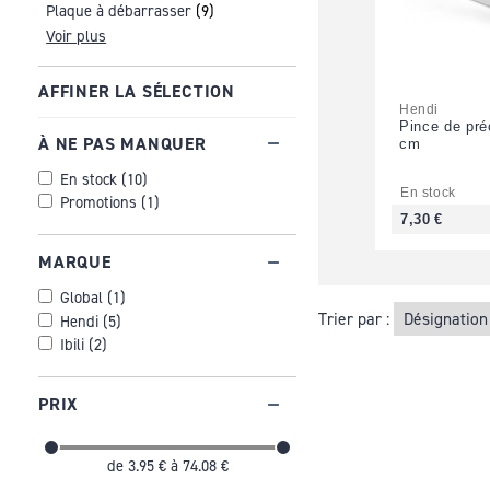
Plaque à débarrasser
(9)
Voir plus
AFFINER LA SÉLECTION
Hendi
Pince de pré
À NE PAS MANQUER
cm
En stock
(
10
)
En stock
Promotions
(
1
)
7,30 €
MARQUE
Global
(
1
)
Trier par :
Hendi
(
5
)
Ibili
(
2
)
PRIX
de
3.95 €
à
74.08 €