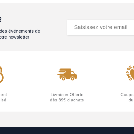
R
et des événements de
otre newsletter
ent
Livraison Offerte
Coups
isé
dès 89€ d'achats
du