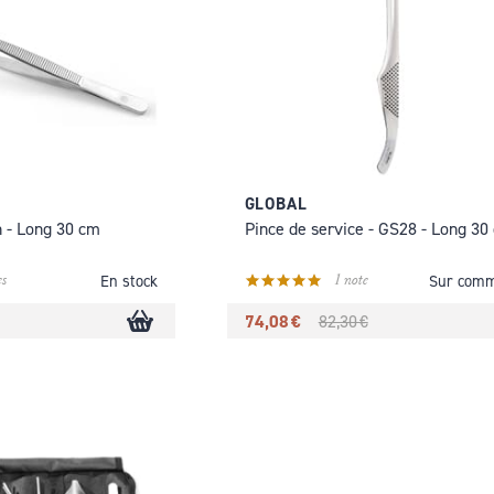
GLOBAL
n - Long 30 cm
Pince de service - GS28 - Long 30
s
1 note
En stock
Sur com
74,08 €
82,30 €