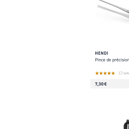
HENDI
Pince de précisio
12 note
7,30 €