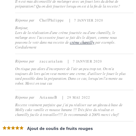
Il n est mas déconseillé de melanger avec un fouet lors du debut de
préparation? Qu on doit fouetter lorsqu on est à la fin de la recette?
Réponse par
ChefPhilippe
7 JANVIER 2020
Bonjour,
Lors de la réalisation d'une crème fouettée ou d'une chantilly, le
mélange avec l'accessoire fouet se fait dès le départ, comme nous
pouvons le voir dans ma recette de
crème chantilly
par exemple.
Cordialement
Réponse par
zaccarialam
7 JANVIER 2020
On risque pas alors d'incorporer de l'air un peu trop tot. On m'a
toujours dit lors qu'on veut monter une creme, d'utiliser le fouet le plus
tard possible dans la préparation. Dans ce cas, lorsqu'on l'a monte au
robot. Merci en tout cas
Réponse par
ArianneB
29 MAI 2022
Recette vraiment parfaite que j’ai pu réaliser sur un gâteau à base de
Molly cake vanille et mousse banane !!! Très fière du résultat et
chantilly facile à travailler!!!! Je recommande à 200% merci chef!
Ajout de coulis de fruits rouges