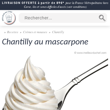
LIVRAISON OFFERTE à partir de 89€*
pour la France Métropolitaine hors
Corse, îles et zones difficiles d'accès (voir conditions)
Recettes
Crèmes et mousses
Chantilly
Chantilly au mascarpone