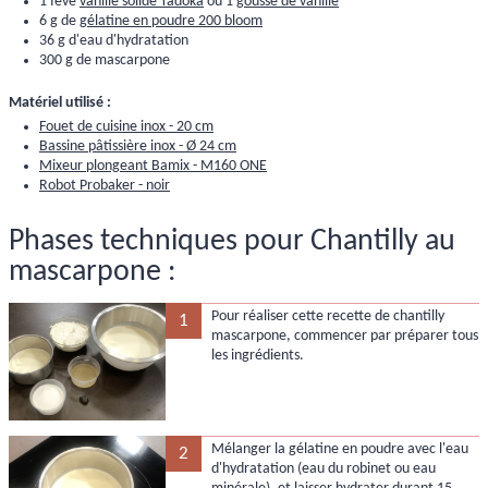
1 fève
vanille solide Tadoka
ou 1
gousse de vanille
6 g de
gélatine en poudre 200 bloom
36 g d'eau d'hydratation
300 g de mascarpone
Matériel utilisé :
Fouet de cuisine inox - 20 cm
Bassine pâtissière inox - Ø 24 cm
Mixeur plongeant Bamix - M160 ONE
Robot Probaker - noir
Phases techniques pour Chantilly au
mascarpone :
Pour réaliser cette recette de chantilly
1
mascarpone, commencer par préparer tous
les ingrédients.
Mélanger la gélatine en poudre avec l'eau
2
d'hydratation (eau du robinet ou eau