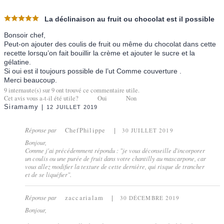
La déclinaison au fruit ou chocolat est il possible
Bonsoir chef,
Peut-on ajouter des coulis de fruit ou même du chocolat dans cette
recette lorsqu’on fait bouillir la crème et ajouter le sucre et la
gélatine.
Si oui est il toujours possible de l’ut Comme couverture .
Merci beaucoup.
9
internaute(s) sur
9
ont trouvé ce commentaire utile.
Cet avis vous a-t-il été utile?
Oui
Non
Siramamy
12 JUILLET 2019
Réponse par
ChefPhilippe
30 JUILLET 2019
Bonjour,
Comme j'ai précédemment répondu : "je vous déconseille d'incorporer
un coulis ou une purée de fruit dans votre chantilly au mascarpone, car
vous allez modifier la texture de cette dernière, qui risque de trancher
et de se liquéfier".
Réponse par
zaccarialam
30 DÉCEMBRE 2019
Bonjour,