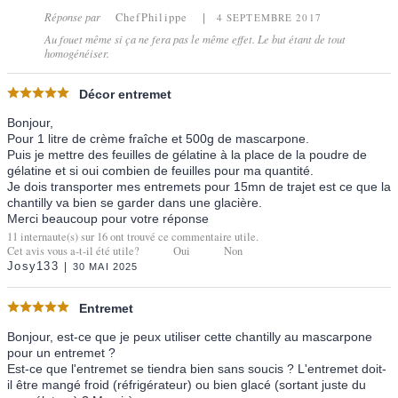
Réponse par
ChefPhilippe
4 SEPTEMBRE 2017
Au fouet même si ça ne fera pas le même effet. Le but étant de tout
homogénéiser.
Décor entremet
Bonjour,
Pour 1 litre de crème fraîche et 500g de mascarpone.
Puis je mettre des feuilles de gélatine à la place de la poudre de
gélatine et si oui combien de feuilles pour ma quantité.
Je dois transporter mes entremets pour 15mn de trajet est ce que la
chantilly va bien se garder dans une glacière.
Merci beaucoup pour votre réponse
11
internaute(s) sur
16
ont trouvé ce commentaire utile.
Cet avis vous a-t-il été utile?
Oui
Non
Josy133
30 MAI 2025
Entremet
Bonjour, est-ce que je peux utiliser cette chantilly au mascarpone
pour un entremet ?
Est-ce que l'entremet se tiendra bien sans soucis ? L'entremet doit-
il être mangé froid (réfrigérateur) ou bien glacé (sortant juste du