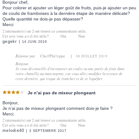
Bonjour chef,
Pour colorer et ajouter un léger goût de fruits, puis-je ajouter un peu
de coulis de framboises à la dernière étape de manière délicate?
Quelle quantité ne dois-je pas dépasser?
Merci
2
internaute(s) sur
2
ont trouvé ce commentaire utile.
Cet avis vous a-t-il été utile?
Oui
Non
gegekr
14 JUIN 2019
Réponse par
ChefPhilippe
30 JUILLET 2019
Bonjour,
Je vous déconseille d'incorporer un coulis ou une purée de fruit dans
votre chantilly au mascarpone, car vous allez modifier la texture de
cette dernière, qui risque de trancher et de se liquéfier.
Je n’ai pas de mixeur plongeant
Bonjour,
Je n’ai pas de mixeur plongeant comment dois-je faire ?
Merci.
2
internaute(s) sur
2
ont trouvé ce commentaire utile.
Cet avis vous a-t-il été utile?
Oui
Non
melodie40
3 SEPTEMBRE 2017