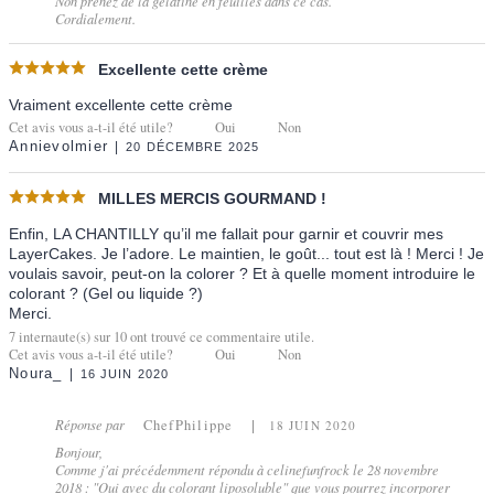
Non prenez de la gélatine en feuilles dans ce cas.
Cordialement.
Excellente cette crème
Vraiment excellente cette crème
Cet avis vous a-t-il été utile?
Oui
Non
Annievolmier
20 DÉCEMBRE 2025
MILLES MERCIS GOURMAND !
Enfin, LA CHANTILLY qu’il me fallait pour garnir et couvrir mes
LayerCakes. Je l’adore. Le maintien, le goût... tout est là ! Merci ! Je
voulais savoir, peut-on la colorer ? Et à quelle moment introduire le
colorant ? (Gel ou liquide ?)
Merci.
7
internaute(s) sur
10
ont trouvé ce commentaire utile.
Cet avis vous a-t-il été utile?
Oui
Non
Noura_
16 JUIN 2020
Réponse par
ChefPhilippe
18 JUIN 2020
Bonjour,
Comme j'ai précédemment répondu à celinefunfrock le 28 novembre
2018 : "Oui avec du colorant liposoluble" que vous pourrez incorporer