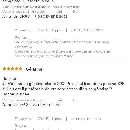
congélateur) ? Merci à vous
3
internaute(s) sur
4
ont trouvé ce commentaire utile.
Cet avis vous a-t-il été utile?
Oui
Non
AmandineR83
7 DÉCEMBRE 2021
Réponse par
ChefPhilippe
7 DÉCEMBRE 2021
Bonjour,
Oui vous pouvez utiliser cette chantilly mascarpone en fourrage
d'entremets.
L'entremets se mangera froid, sortie du frigo, pas du congélateur.
Nous ne sommes pas sur un dessert glacé.
Gélatine
Bonjour,
Je n'ai pas de gélatine bloom 200. Puis je utiliser de la pectine 325
NH ou est-il préférable de prendre des feuilles de gélatine ?
Bonne journée
Cet avis vous a-t-il été utile?
Oui
Non
Dominique62
25 FÉVRIER 2026
Réponse par
ChefPhilippe
25 FÉVRIER 2026
Bonjour,