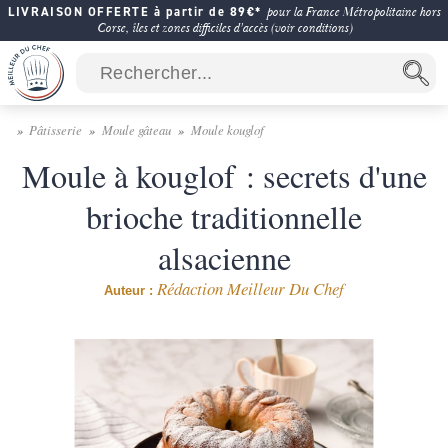
LIVRAISON OFFERTE à partir de 89€*
pour la France Métropolitaine hors
Corse, îles et zones difficiles d'accès (voir conditions)
Pâtisserie
Moule gâteau
Moule kouglof
Moule à kouglof : secrets d'une
brioche traditionnelle
alsacienne
Rédaction Meilleur Du Chef
Auteur :