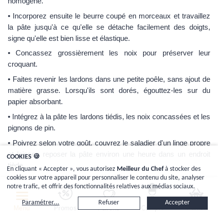
homogène.
• Incorporez ensuite le beurre coupé en morceaux et travaillez
la pâte jusqu'à ce qu'elle se détache facilement des doigts,
signe qu'elle est bien lisse et élastique.
• Concassez grossièrement les noix pour préserver leur
croquant.
• Faites revenir les lardons dans une petite poêle, sans ajout de
matière grasse. Lorsqu'ils sont dorés, égouttez-les sur du
papier absorbant.
• Intégrez à la pâte les lardons tiédis, les noix concassées et les
pignons de pin.
• Poivrez selon votre goût, couvrez le saladier d'un linge propre
et laissez reposer la pâte environ une heure dans un endroit
COOKIES 🍪
tiède.
En cliquant « Accepter », vous autorisez
Meilleur du Chef
à stocker des
cookies sur votre appareil pour personnaliser le contenu du site, analyser
• Beurrez généreusement le
moule à kouglof
, puis versez-y la
notre trafic, et offrir des fonctionnalités relatives aux médias sociaux.
pâte levée.
Paramétrer...
Refuser
Accepter
• Tapotez légèrement le moule pour bien répartir la préparation
Menu
Promos
Favoris
Compte
Panier
avant la pousse finale.