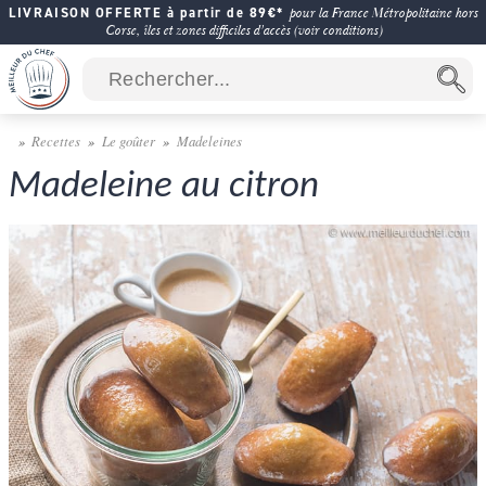
LIVRAISON OFFERTE à partir de 89€*
pour la France Métropolitaine hors
Corse, îles et zones difficiles d'accès (voir conditions)
Recettes
Le goûter
Madeleines
Madeleine au citron