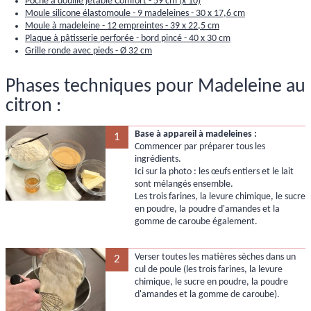
Poche à douille jetable Comfort - 59 cm (x 10)
Moule silicone élastomoule - 9 madeleines - 30 x 17,6 cm
Moule à madeleine - 12 empreintes - 39 x 22,5 cm
Plaque à pâtisserie perforée - bord pincé - 40 x 30 cm
Grille ronde avec pieds - Ø 32 cm
Phases techniques pour Madeleine au
citron :
Base à appareil à madeleines :
1
Commencer par préparer tous les
ingrédients.
Ici sur la photo : les œufs entiers et le lait
sont mélangés ensemble.
Les trois farines, la levure chimique, le sucre
en poudre, la poudre d'amandes et la
gomme de caroube également.
Verser toutes les matières sèches dans un
2
cul de poule (les trois farines, la levure
chimique, le sucre en poudre, la poudre
d'amandes et la gomme de caroube).