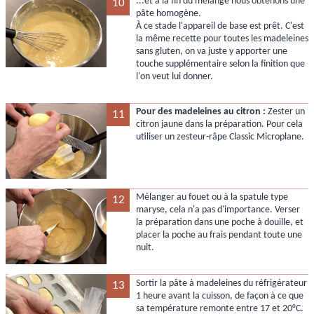
...et à la fin du mélange nous obtenons une
10
pâte homogène.
À ce stade l'appareil de base est prêt. C'est
la même recette pour toutes les madeleines
sans gluten, on va juste y apporter une
touche supplémentaire selon la finition que
l'on veut lui donner.
Pour des madeleines au citron :
Zester un
11
citron jaune dans la préparation. Pour cela
utiliser un zesteur-râpe Classic Microplane.
Mélanger au fouet ou à la spatule type
12
maryse, cela n'a pas d'importance. Verser
la préparation dans une poche à douille, et
placer la poche au frais pendant toute une
nuit.
Sortir la pâte à madeleines du réfrigérateur
13
1 heure avant la cuisson, de façon à ce que
sa température remonte entre 17 et 20°C.