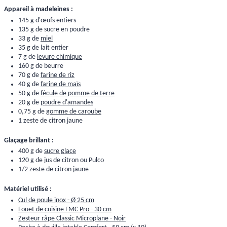
Appareil à madeleines :
145 g d'œufs entiers
135 g de sucre en poudre
33 g de
miel
35 g de lait entier
7 g de
levure chimique
160 g de beurre
70 g de
farine de riz
40 g de
farine de maïs
50 g de
fécule de pomme de terre
20 g de
poudre d'amandes
0,75 g de
gomme de caroube
1 zeste de citron jaune
Glaçage brillant :
400 g de
sucre glace
120 g de jus de citron ou Pulco
1/2 zeste de citron jaune
Matériel utilisé :
Cul de poule inox - Ø 25 cm
Fouet de cuisine FMC Pro - 30 cm
Zesteur râpe Classic Microplane - Noir