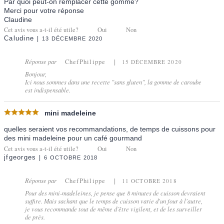
Par quoi peut-on remplacer cette gomme?
Merci pour votre réponse
Claudine
Cet avis vous a-t-il été utile?
Oui
Non
Caludine
13 DÉCEMBRE 2020
Réponse par
ChefPhilippe
15 DÉCEMBRE 2020
Bonjour,
Ici nous sommes dans une recette "sans gluten", la gomme de caroube
est indispensable.
mini madeleine
quelles seraient vos recommandations, de temps de cuissons pour
des mini madeleine pour un café gourmand
Cet avis vous a-t-il été utile?
Oui
Non
jfgeorges
6 OCTOBRE 2018
Réponse par
ChefPhilippe
11 OCTOBRE 2018
Pour des mini-madeleines, je pense que 8 minutes de cuisson devraient
suffire. Mais sachant que le temps de cuisson varie d'un four à l'autre,
je vous recommande tout de même d'être vigilent, et de les surveiller
de près.