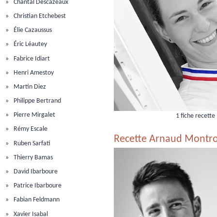
Chantal Descazeaux
Christian Etchebest
Élie Cazaussus
Éric Léautey
Fabrice Idiart
Henri Amestoy
Martin Diez
Philippe Bertrand
Pierre Mirgalet
1 fiche recette
Rémy Escale
Recette Arnaud Montr
Ruben Sarfati
Thierry Bamas
David Ibarboure
Patrice Ibarboure
Fabian Feldmann
Xavier Isabal