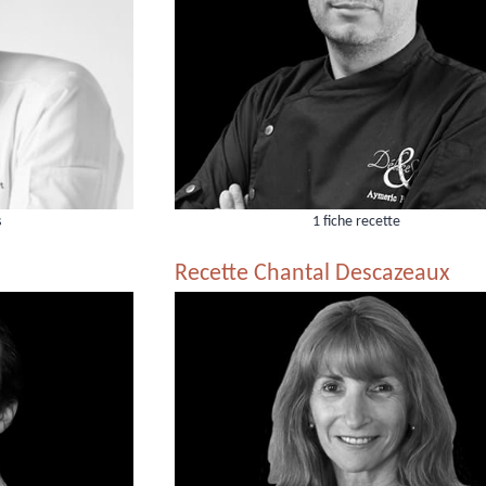
s
1 fiche recette
Recette Chantal Descazeaux