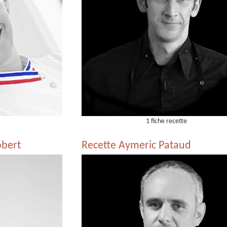
1 fiche recette
obert
Recette Aymeric Pataud