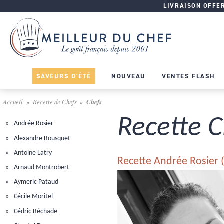
LIVRAISON OFFERT
SAVEURS D'ÉTÉ
NOUVEAU
VENTES FLASH
Accueil
Recette de Chefs
Chefs
Recette C
Andrée Rosier
Alexandre Bousquet
Antoine Latry
Recette Andrée Rosier
Arnaud Montrobert
Aymeric Pataud
Cécile Moritel
Cédric Béchade