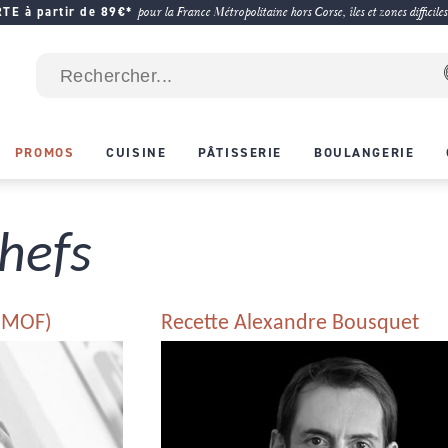
E à partir de 89€*
pour la France Métropolitaine hors Corse, îles et zones difficiles
PROMOS
CUISINE
PÂTISSERIE
BOULANGERIE
hefs
 (MOF)
Recette Alexandre Bousquet