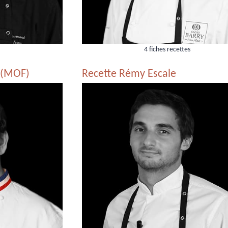
4 fiches recettes
t (MOF)
Recette Rémy Escale