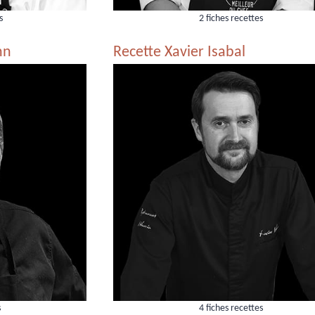
s
2 fiches recettes
nn
Recette Xavier Isabal
s
4 fiches recettes