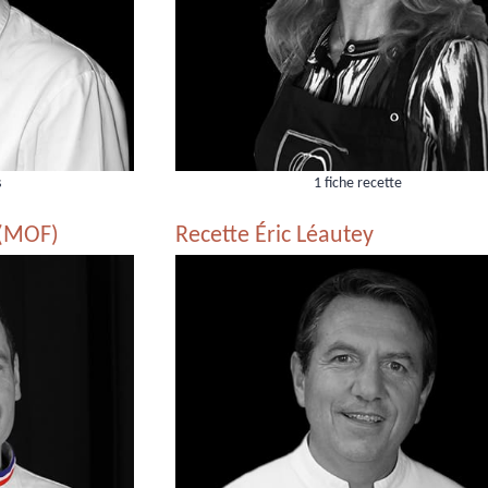
s
1 fiche recette
 (MOF)
Recette Éric Léautey