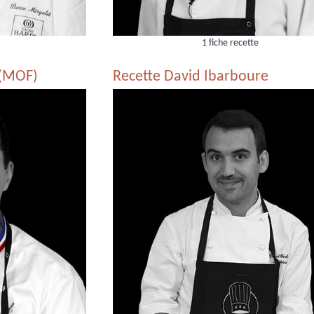
1 fiche recette
 (MOF)
Recette David Ibarboure