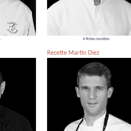
s
4 fiches recettes
Recette Martin Diez