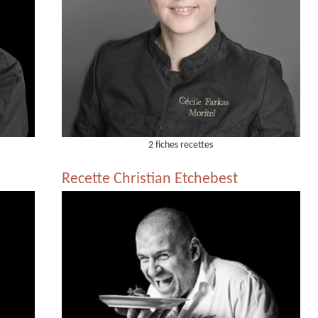
2 fiches recettes
Recette Christian Etchebest