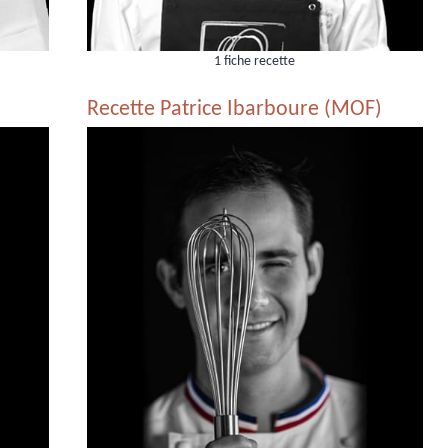
1 fiche recette
Recette Patrice Ibarboure (MOF)