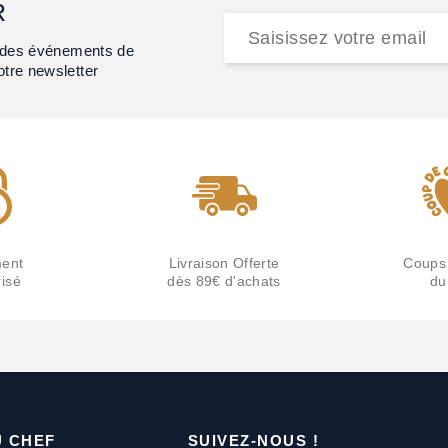
R
et des événements de
otre newsletter
ent
Livraison Offerte
Coups
isé
dès 89€ d'achats
du
U CHEF
SUIVEZ-NOUS !