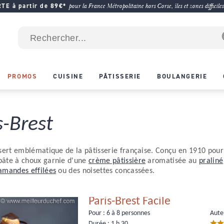
E à partir de 89€*
pour la France Métropolitaine hors Corse, îles et zones difficiles
PROMOS
CUISINE
PÂTISSERIE
BOULANGERIE
s-Brest
sert emblématique de la pâtisserie française. Conçu en 1910 pour c
pâte à choux garnie d'une
crème pâtissière
aromatisée au
praliné
amandes effilées
ou des noisettes concassées.
Paris-Brest Facile
Pour :
6 à 8 personnes
Auteu
Durée :
1 h 30