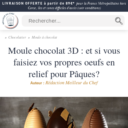
LIVRAISON OFFERTE à partir de 89€*
pour la France Métropolitaine hors
Corse, îles et zones difficiles d'accès (voir conditions)
Chocolatier
Moule à chocolat
Moule chocolat 3D : et si vous
faisiez vos propres oeufs en
relief pour Pâques?
Rédaction Meilleur du Chef
Auteur :