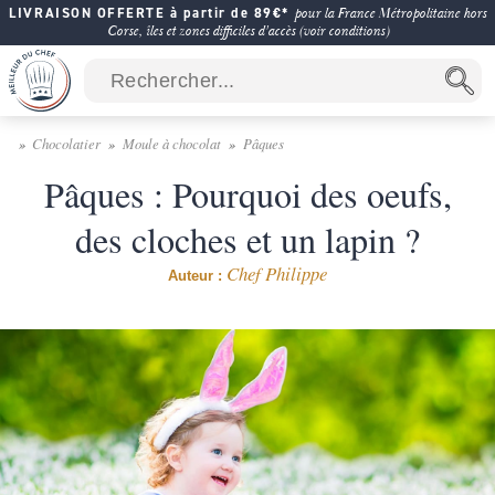
LIVRAISON OFFERTE à partir de 89€*
pour la France Métropolitaine hors
Corse, îles et zones difficiles d'accès (voir conditions)
Chocolatier
Moule à chocolat
Pâques
Pâques : Pourquoi des oeufs,
des cloches et un lapin ?
Chef Philippe
Auteur :