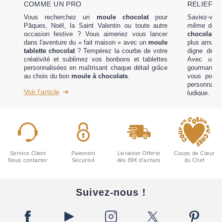
COMME UN PRO
RELIEF 
Vous recherchez un
moule chocolat
pour
Saviez-vous
Pâques, Noël, la Saint Valentin ou toute autre
même des 
occasion festive ? Vous aimeriez vous lancer
chocolat 3
dans l'aventure du « fait maison » avec un
moule
plus amusan
tablette chocolat
? Tempérez la courbe de votre
digne des p
créativité et sublimez vos bonbons et tablettes
Avec un p
personnalisées en maîtrisant chaque détail grâce
gourmand 
au choix du bon
moule à chocolats
.
vous pouv
personnali
Voir l'article
ludique.
Voir l'articl
Service Client
Paiement
Livraison Offerte
Coups de Cœur
Nous contacter
Sécurisé
dès 89€ d'achats
du Chef
Suivez-nous !