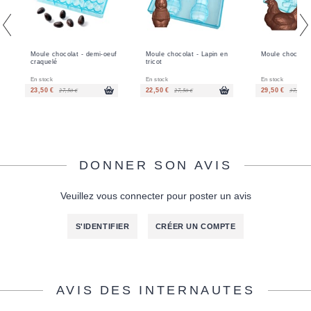
Moule chocolat - demi-oeuf
Moule chocolat - Lapin en
Moule chocolat 
craquelé
tricot
En stock
En stock
En stock
27,50 €
27,50 €
37,00 €
23,50 €
22,50 €
29,50 €
DONNER SON AVIS
Veuillez vous connecter pour poster un avis
S'IDENTIFIER
CRÉER UN COMPTE
AVIS DES INTERNAUTES