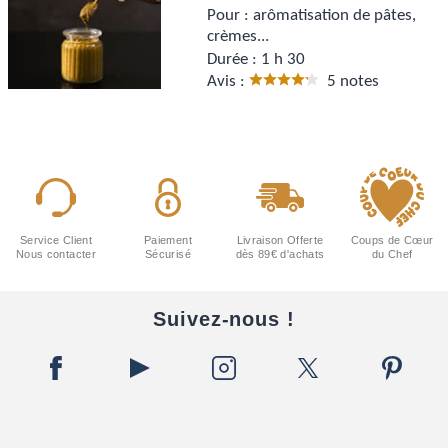
Pour :
arômatisation de pâtes,
crèmes...
Durée :
1 h 30
Avis :
5 notes
Service Client
Paiement
Livraison Offerte
Coups de Cœur
Nous contacter
Sécurisé
dès 89€ d'achats
du Chef
Suivez-nous !