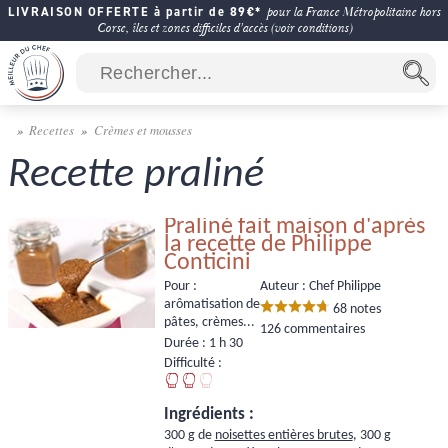
LIVRAISON OFFERTE à partir de 89€*
pour la France Métropolitaine hors
Corse, îles et zones difficiles d'accès (voir conditions)
Recettes
Crèmes et mousses
Recette praliné
Praliné fait maison d'après
la recette de Philippe
Conticini
Pour :
Auteur : Chef Philippe
arômatisation de
68
notes
pâtes, crèmes...
126 commentaires
Durée :
1 h 30
Difficulté :
Ingrédients :
300 g de
noisettes entières brutes
, 300 g