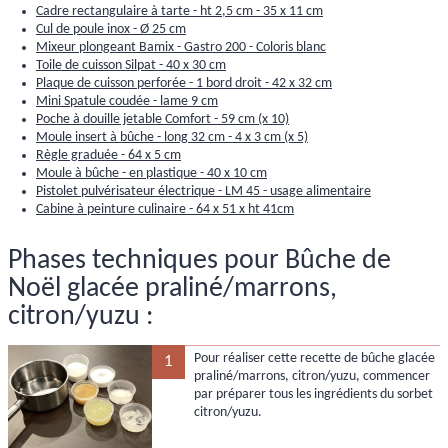
Cadre rectangulaire à tarte - ht 2,5 cm - 35 x 11 cm
Cul de poule inox - Ø 25 cm
Mixeur plongeant Bamix - Gastro 200 - Coloris blanc
Toile de cuisson Silpat - 40 x 30 cm
Plaque de cuisson perforée - 1 bord droit - 42 x 32 cm
Mini Spatule coudée - lame 9 cm
Poche à douille jetable Comfort - 59 cm (x 10)
Moule insert à bûche - long 32 cm - 4 x 3 cm (x 5)
Règle graduée - 64 x 5 cm
Moule à bûche - en plastique - 40 x 10 cm
Pistolet pulvérisateur électrique - LM 45 - usage alimentaire
Cabine à peinture culinaire - 64 x 51 x ht 41cm
Phases techniques pour Bûche de
Noël glacée praliné/marrons,
citron/yuzu :
Pour réaliser cette recette de bûche glacée
1
praliné/marrons, citron/yuzu, commencer
par préparer tous les ingrédients du sorbet
citron/yuzu.