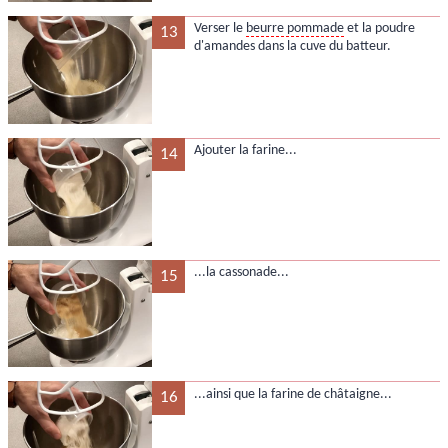
Verser le
beurre pommade
et la poudre
13
d'amandes dans la cuve du batteur.
Ajouter la farine...
14
...la cassonade...
15
...ainsi que la farine de châtaigne...
16