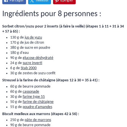
Partager
Tweeter
Épingler
Ingrédients pour 8 personnes :
Sorbet citron/yuzu pour 2 inserts (à faire la veille) (étapes 1 à 11 + 31 à 34
+ 57 à 65) :
130 g de
jus de yuzu
170 g de jus de citron
380 g de sucre en poudre
180 g d'eau
90 g de
glucose déshydraté
24 g de
sucre inverti
6 g de
Stab 2000
30 g de
zestes de yuzu confit
Streusel à la farine de châtaigne (étapes 12 à 30 + 35 à 41) :
60 g de beurre pommade
60 g de
cassonade
30 g de
farine type 55
50 g de
farine de châtaigne
55 g de
poudre d'amandes
Biscuit mœlleux aux marrons (étapes 42 à 56) :
250 g de
pâte de marrons
90 g de beurre pommade