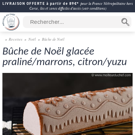
LIVRAISON OFFERTE à partir de 89€*
pour la France Métropolitaine hors
Corse, îles et zones difficiles d'accès (voir conditions)
Recettes
Noël
Bûche de Noël
Bûche de Noël glacée
praliné/marrons, citron/yuzu