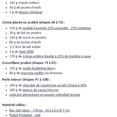
145 g d'œufs entiers
40 g de jaunes d'œufs
5 g de
levure chimique
Crème glacée au praliné (étapes 66 à 72) :
150 g de
praliné Favorites 25% amandes - 25% noisettes
30 g de lait en poudre
140 g de sucre en poudre
80 g de jaunes d'œufs
1/2 litre de lait entier
3 g de
Stab 2000
170 g de
crème entière liquide à 35% de matière grasse
Croustillant praliné (étapes 79 à 81) :
150 g de
pralin feuilletine Barry
80 g de
marrons confits
(ou brisures)
Perlé velours (étapes 97 à 108) :
240 g de
chocolat de couverture au lait Ghana à 40%
160 g de
beurre de cacao Mycryo
colorant alimentaire en poudre métallisé bronze
Matériel utilisé :
Bac plat blanc - 3 litres - 34 x 23 x ht 7 cm
Robot Probaker - noir