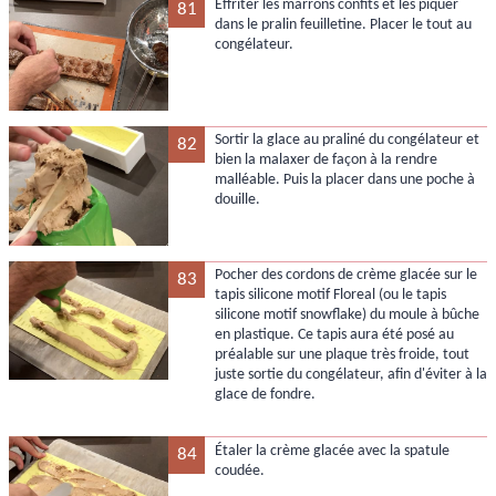
Effriter les marrons confits et les piquer
81
dans le pralin feuilletine. Placer le tout au
congélateur.
Sortir la glace au praliné du congélateur et
82
bien la malaxer de façon à la rendre
malléable. Puis la placer dans une poche à
douille.
Pocher des cordons de crème glacée sur le
83
tapis silicone motif Floreal (ou le tapis
silicone motif snowflake) du moule à bûche
en plastique. Ce tapis aura été posé au
préalable sur une plaque très froide, tout
juste sortie du congélateur, afin d'éviter à la
glace de fondre.
Étaler la crème glacée avec la spatule
84
coudée.