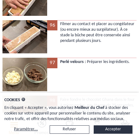
Filmer au contact et placer au congélateur
96
(ou encore mieux au surgélateur). À ce
stade la bûche peut être conservée ainsi
pendant plusieurs jours.
Perlé velours :
Préparer les ingrédients.
97
Faire fondre le chocolat Ghana dans le four
COOKIES 🍪
98
à micro-ondes, par étapes de 20 secondes,
En cliquant « Accepter », vous autorisez
Meilleur du Chef
à stocker des
afin d'éviter qu'il brûle.
cookies sur votre appareil pour personnaliser le contenu du site, analyser
notre trafic, et offrir des fonctionnalités relatives aux médias sociaux.
Paramétrer...
Refuser
Accepter
Menu
Promos
Favoris
Compte
Panier
Répéter l'opération jusqu'à ce que le
99