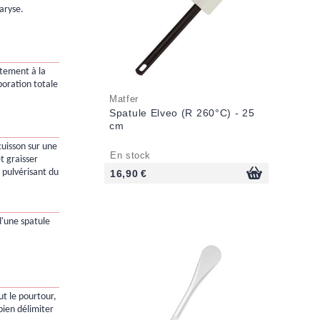
aryse.
atement à la
poration totale
Matfer
Spatule Elveo (R 260°C) - 25
cm
cuisson sur une
En stock
t graisser
n pulvérisant du
16,90 €
 d'une spatule
ut le pourtour,
bien délimiter