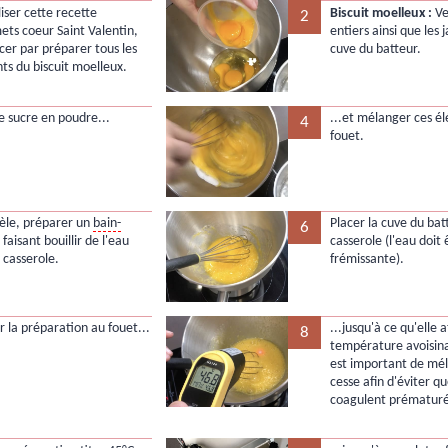
iser cette recette
Biscuit moelleux :
Ve
2
ets coeur Saint Valentin,
entiers ainsi que les 
r par préparer tous les
cuve du batteur.
nts du biscuit moelleux.
le sucre en poudre...
...et mélanger ces é
4
fouet.
lèle, préparer un
bain-
Placer la cuve du bat
6
faisant bouillir de l'eau
casserole (l'eau doit 
 casserole.
frémissante).
 la préparation au fouet...
...jusqu'à ce qu'elle 
8
température avoisinan
est important de mé
cesse afin d'éviter qu
coagulent prématur