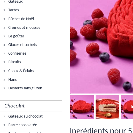
Gâteaux
Tartes
Bûches de Noël
Crèmes et mousses
Le goûter
Glaces et sorbets
Confiseries
Biscuits
Choux & Éclairs
Flans
Desserts sans gluten
Chocolat
Gâteaux au chocolat
Barre chocolatée
Ingrédients pour 5