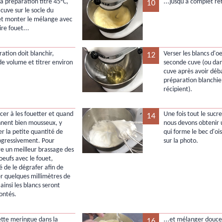
la préparation titre 45°C,
...jusqu'à complet re
10
 cuve sur le socle du
et monter le mélange avec
ire fouet...
ation doit blanchir,
Verser les blancs d'o
12
de volume et titrer environ
seconde cuve (ou dan
cuve après avoir déb
préparation blanchie
récipient).
r à les fouetter et quand
Une fois tout le sucr
14
ennent bien mousseux, y
nous devons obtenir
er la petite quantité de
qui forme le bec d'o
ogressivement. Pour
sur la photo.
e un meilleur brassage des
oeufs avec le fouet,
té de le dégrafer afin de
r quelques millimètres de
ainsi les blancs seront
ontés.
ette meringue dans la
...et mélanger douce
16