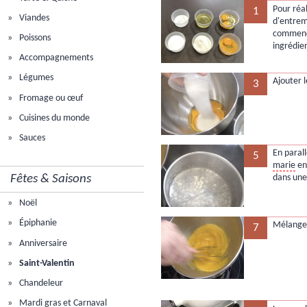
Pour réal
1
Viandes
d'entrem
commence
Poissons
ingrédie
Accompagnements
Légumes
Ajouter 
3
Fromage ou œuf
Cuisines du monde
Sauces
En paral
5
marie
en 
Fêtes & Saisons
dans une
Noël
Épiphanie
Mélanger
7
Anniversaire
Saint-Valentin
Chandeleur
Mardi gras et Carnaval