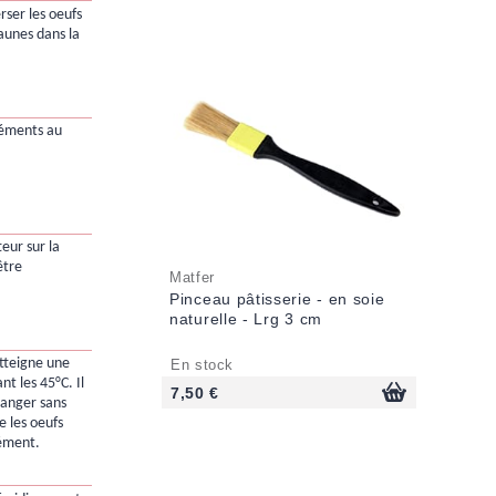
rser les oeufs
jaunes dans la
léments au
teur sur la
être
Matfer
Pinceau pâtisserie - en soie
naturelle - Lrg 3 cm
atteigne une
En stock
t les 45°C. Il
7,50 €
langer sans
e les oeufs
ément.