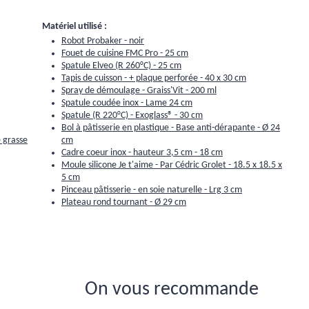
Matériel utilisé :
Robot Probaker - noir
Fouet de cuisine FMC Pro - 25 cm
Spatule Elveo (R 260°C) - 25 cm
Tapis de cuisson - + plaque perforée - 40 x 30 cm
Spray de démoulage - Graiss'Vit - 200 ml
Spatule coudée inox - Lame 24 cm
Spatule (R 220°C) - Exoglass® - 30 cm
Bol à pâtisserie en plastique - Base anti-dérapante - Ø 24
 grasse
cm
Cadre coeur inox - hauteur 3,5 cm - 18 cm
Moule silicone Je t'aime - Par Cédric Grolet - 18.5 x 18.5 x
5 cm
Pinceau pâtisserie - en soie naturelle - Lrg 3 cm
Plateau rond tournant - Ø 29 cm
On vous recommande