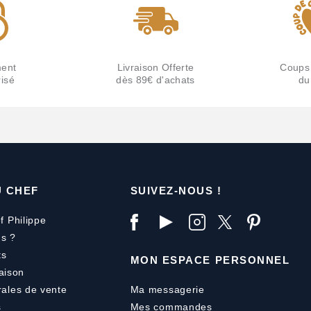
ent
Livraison Offerte
Coups
isé
dès 89€ d'achats
du
U CHEF
SUIVEZ-NOUS !
f Philippe
s ?
ts
MON ESPACE PERSONNEL
aison
rales de vente
Ma messagerie
s
Mes commandes