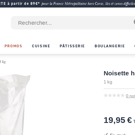
E à partir de 89€*
pour la France Métropolitaine hors Corse, îles et zones difficiles
PROMOS
CUISINE
PÂTISSERIE
BOULANGERIE
1 kg
Noisette h
1 kg
0
no
19,95 €