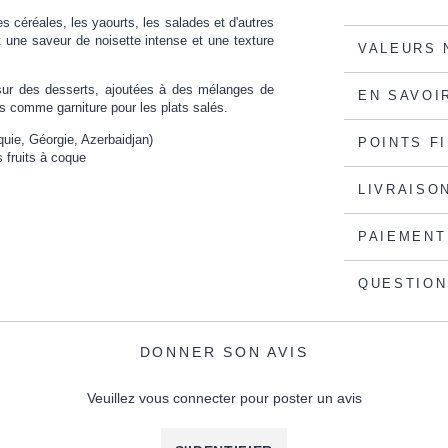
es céréales, les yaourts, les salades et d'autres
t une saveur de noisette intense et une texture
VALEURS 
sur des desserts, ajoutées à des mélanges de
EN SAVOI
es comme garniture pour les plats salés.
quie, Géorgie, Azerbaidjan)
POINTS F
 fruits à coque
LIVRAISO
PAIEMENT
QUESTION
DONNER SON AVIS
Veuillez vous connecter pour poster un avis