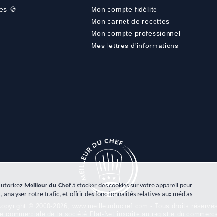
es 🍪
Mon compte fidélité
s
Mon carnet de recettes
Mon compte professionnel
Mes lettres d'informations
autorisez
Meilleur du Chef
à stocker des cookies sur votre appareil pour
, analyser notre trafic, et offrir des fonctionnalités relatives aux médias
opyright © 2000-2026, www.meilleurduchef.com - Tous droits réservé
gne commerciale de la société Plat-Net inscrite au registre du comme