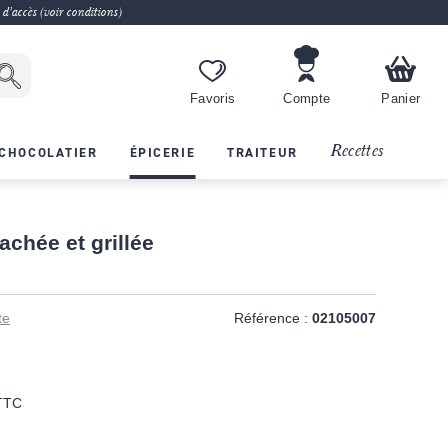
 d'accès (voir conditions)
Favoris
Compte
Panier
Recettes
CHOCOLATIER
ÉPICERIE
TRAITEUR
achée et grillée
te
Référence :
02105007
TTC