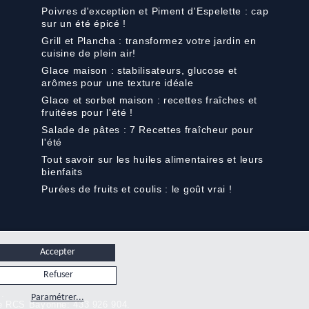
Poivres d'exception et Piment d'Espelette : cap
sur un été épicé !
Grill et Plancha : transformez votre jardin en
cuisine de plein air!
Glace maison : stabilisateurs, glucose et
arômes pour une texture idéale
Glace et sorbet maison : recettes fraîches et
fruitées pour l'été !
Salade de pâtes : 7 Recettes fraîcheur pour
l'été
Tout savoir sur les huiles alimentaires et leurs
bienfaits
Purées de fruits et coulis : le goût vrai !
Accepter
Refuser
s.
Paramétrer...
rce RCS Bayonne: 433 926 904.