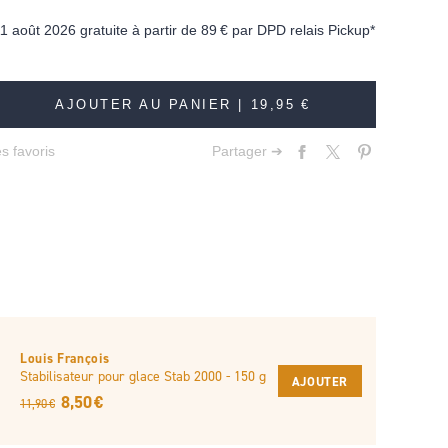
11 août 2026 gratuite à partir de
89 €
par DPD relais Pickup*
AJOUTER AU PANIER |
19,95 €
s favoris
Partager ➔
Louis François
Stabilisateur pour glace Stab 2000 - 150 g
AJOUTER
8,50 €
11,90 €