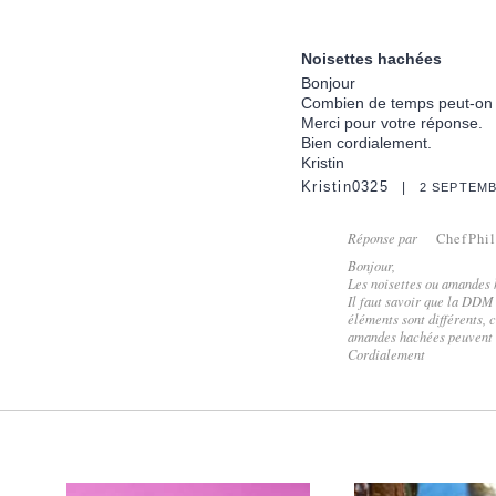
Noisettes hachées
Bonjour
Combien de temps peut-on g
Merci pour votre réponse.
Bien cordialement.
Kristin
Kristin0325
2 SEPTEMB
Réponse par
ChefPhi
Bonjour,
Les noisettes ou amandes 
Il faut savoir que la DDM
éléments sont différents, 
amandes hachées peuvent 
Cordialement