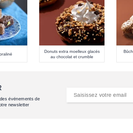
Donuts extra moelleux glacés
Bûch
praliné
au chocolat et crumble
R
et des événements de
otre newsletter