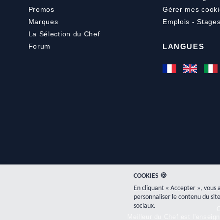
Promos
Gérer mes cooki
Marques
Emplois - Stage
La Sélection du Chef
Forum
LANGUES
COOKIES 🍪
En cliquant « Accepter », vous 
personnaliser le contenu du site
sociaux.
C
Meilleur du Chef est l'ensei