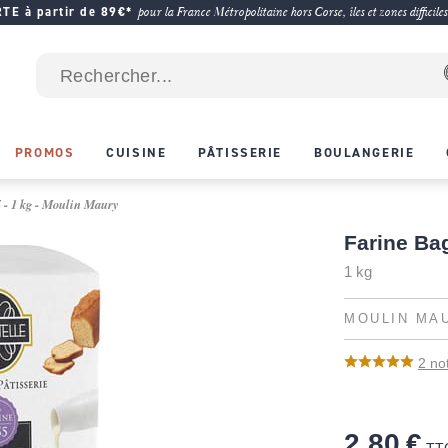
E à partir de 89€*
pour la France Métropolitaine hors Corse, îles et zones difficiles
PROMOS
CUISINE
PÂTISSERIE
BOULANGERIE
 - 1 kg - Moulin Maury
Farine Bag
1 kg
MOULIN MA
2
no
2,80 €