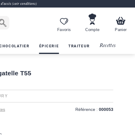
 d'accès (voir conditions)
Favoris
Compte
Panier
Recettes
CHOCOLATIER
ÉPICERIE
TRAITEUR
atelle T55
URY
tes
Référence :
000053