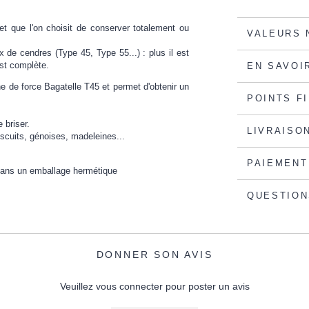
et que l'on choisit de conserver totalement ou
VALEURS 
x de cendres (Type 45, Type 55...) : plus il est
est complète.
EN SAVOI
ine de force Bagatelle T45 et permet d'obtenir un
POINTS F
 briser.
LIVRAISO
scuits, génoises, madeleines...
PAIEMENT
 dans un emballage hermétique
QUESTION
DONNER SON AVIS
Veuillez vous connecter pour poster un avis