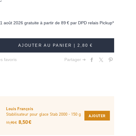
C
11 août 2026 gratuite à partir de
89 €
par DPD relais Pickup*
AJOUTER AU PANIER |
2,80 €
s favoris
Partager ➔
Louis François
Stabilisateur pour glace Stab 2000 - 150 g
AJOUTER
8,50 €
11,90 €