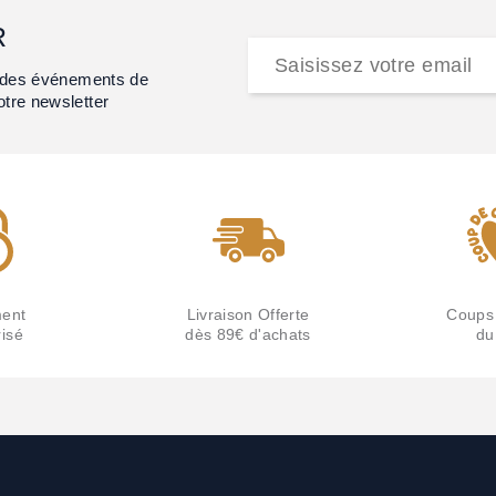
R
et des événements de
otre newsletter
ent
Livraison Offerte
Coups
isé
dès 89€ d'achats
du