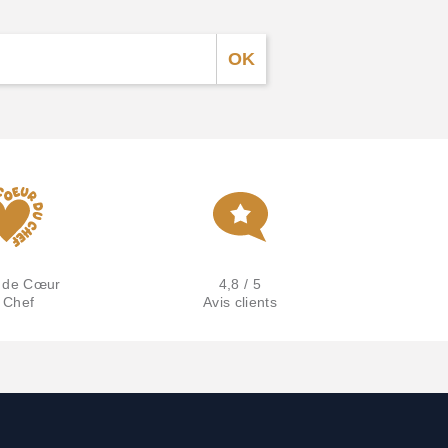
 de Cœur
4,8 / 5
 Chef
Avis clients