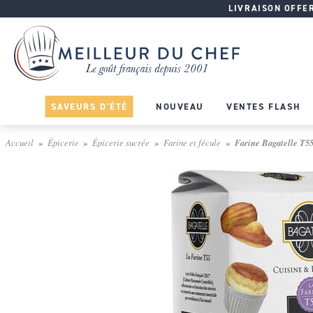
LIVRAISON OFFERT
SAVEURS D'ÉTÉ
NOUVEAU
VENTES FLASH
Accueil
Épicerie
Épicerie sucrée
Farine et fécule
Farine Bagatelle T55