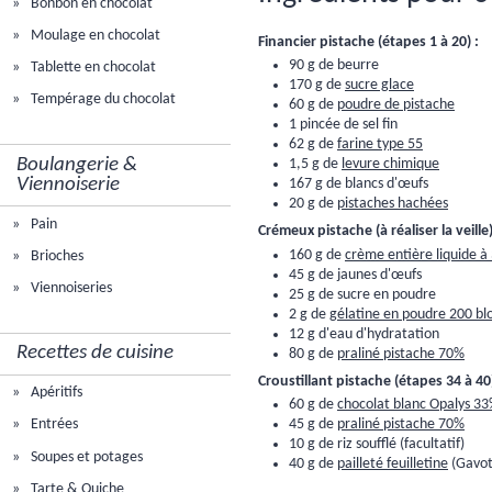
Bonbon en chocolat
Moulage en chocolat
Financier pistache (étapes 1 à 20) :
90 g de beurre
Tablette en chocolat
170 g de
sucre glace
Tempérage du chocolat
60 g de
poudre de pistache
1 pincée de sel fin
62 g de
farine type 55
Boulangerie &
1,5 g de
levure chimique
Viennoiserie
167 g de blancs d'œufs
20 g de
pistaches hachées
Pain
Crémeux pistache (à réaliser la veille)
160 g de
crème entière liquide à
Brioches
45 g de jaunes d'œufs
Viennoiseries
25 g de sucre en poudre
2 g de
gélatine en poudre 200 b
12 g d'eau d'hydratation
Recettes de cuisine
80 g de
praliné pistache 70%
Croustillant pistache (étapes 34 à 40)
Apéritifs
60 g de
chocolat blanc Opalys 3
Entrées
45 g de
praliné pistache 70%
10 g de riz soufflé (facultatif)
Soupes et potages
40 g de
pailleté feuilletine
(Gavot
Tarte & Quiche