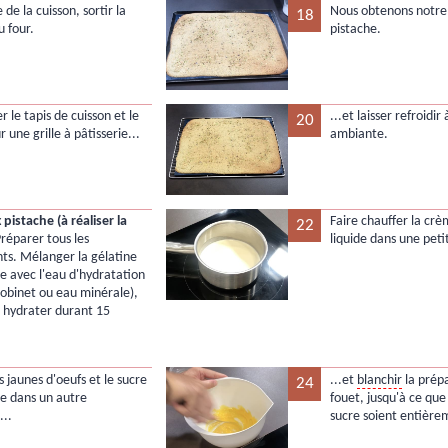
de la cuisson, sortir la
Nous obtenons notre 
18
u four.
pistache.
r le tapis de cuisson et le
...et laisser refroidi
20
ur une grille à pâtisserie...
ambiante.
pistache (à réaliser la
Faire chauffer la crè
22
réparer tous les
liquide dans une peti
nts. Mélanger la gélatine
e avec l'eau d'hydratation
robinet ou eau minérale),
er hydrater durant 15
s jaunes d'oeufs et le sucre
...et
blanchir
la prép
24
e dans un autre
fouet, jusqu'à ce que 
...
sucre soient entière