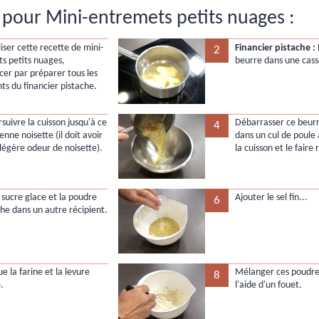
pour Mini-entremets petits nuages :
iser cette recette de mini-
Financier pistache :
2
s petits nuages,
beurre dans une cass
r par préparer tous les
ts du financier pistache.
rsuivre la cuisson jusqu'à ce
Débarrasser ce beurr
4
ienne noisette (il doit avoir
dans un cul de poule 
 légère odeur de noisette).
la cuisson et le faire r
 sucre glace et la poudre
Ajouter le sel fin...
6
che dans un autre récipient.
que la farine et la levure
Mélanger ces poudre
8
.
l'aide d'un fouet.