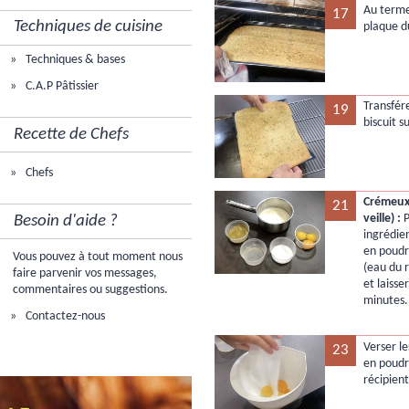
Au terme 
17
Techniques de cuisine
plaque d
Techniques & bases
C.A.P Pâtissier
Transfére
19
biscuit s
Recette de Chefs
Chefs
Crémeux 
21
veille) :
P
Besoin d'aide ?
ingrédie
en poudr
Vous pouvez à tout moment nous
(eau du 
faire parvenir vos messages,
et laiss
commentaires ou suggestions.
minutes.
Contactez-nous
Verser le
23
en poudr
récipient