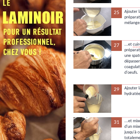
Ajouter l
25
préparat
mélangea
...et
cuir
27
préparat
une spat
dépasser 
coagulat
d'oeufs.
Ajouter 
29
hydratée
...et mix
31
d'un mix
jusqu'à c
totaleme