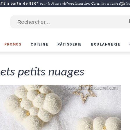
E à partir de 89€*
pour la France Métropolitaine hors Corse, îles et zones difficiles
PROMOS
CUISINE
PÂTISSERIE
BOULANGERIE
ets petits nuages