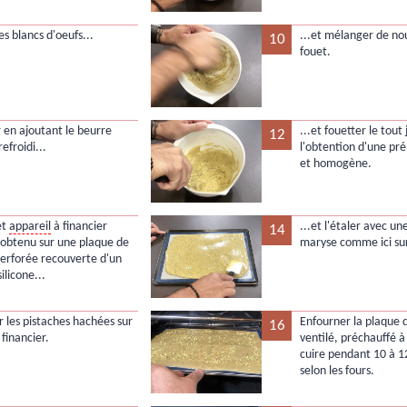
es blancs d'oeufs...
...et mélanger de n
10
fouet.
 en ajoutant le beurre
...et fouetter le tout
12
refroidi...
l'obtention d'une pré
et homogène.
et
appareil
à financier
...et l'étaler avec un
14
 obtenu sur une plaque de
maryse comme ici sur
perforée recouverte d'un
silicone...
 les pistaches hachées sur
Enfourner la plaque 
16
 financier.
ventilé, préchauffé à
cuire pendant 10 à 1
selon les fours.