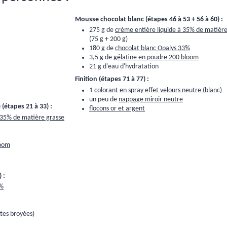
Mousse chocolat blanc (étapes 46 à 53 + 56 à 60) :
275 g de
crème entière liquide à 35% de matière
(75 g + 200 g)
180 g de
chocolat blanc Opalys 33%
3,5 g de
gélatine en poudre 200 bloom
21 g d'eau d'hydratation
Finition (étapes 71 à 77) :
1
colorant en spray effet velours neutre (blanc)
un peu de
nappage miroir neutre
 (étapes 21 à 33) :
flocons or et argent
 35% de matière grasse
loom
 :
3%
tes broyées)