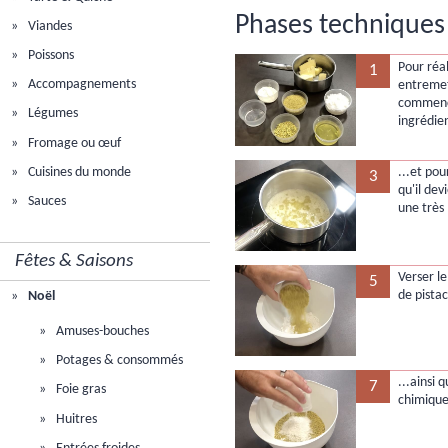
Phases techniques 
Viandes
Poissons
Pour réal
1
Accompagnements
entremet
commence
Légumes
ingrédien
Fromage ou œuf
Cuisines du monde
...et pou
3
qu'il dev
Sauces
une très
Fêtes & Saisons
Verser le
5
de pista
Noël
Amuses-bouches
Potages & consommés
...ainsi 
7
Foie gras
chimique
Huitres