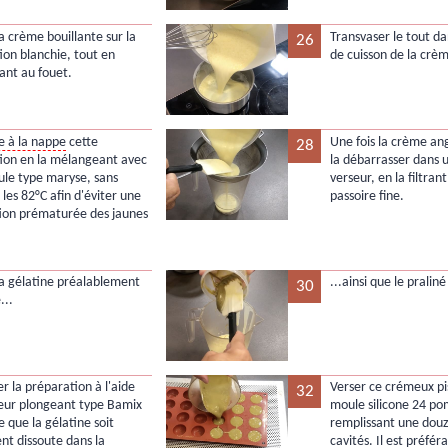
a crème bouillante sur la
Transvaser le tout da
26
ion blanchie, tout en
de cuisson de la crèm
nt au fouet.
e à la nappe
cette
Une fois la crème an
28
ion en la mélangeant avec
la débarrasser dans 
ule type maryse, sans
verseur, en la filtran
les 82°C afin d'éviter une
passoire fine.
ion prématurée des jaunes
la gélatine préalablement
...ainsi que le praliné
30
...
er la préparation à l'aide
Verser ce crémeux pi
32
eur plongeant type Bamix
moule silicone 24 p
e que la gélatine soit
remplissant une dou
nt dissoute dans la
cavités. Il est préfér