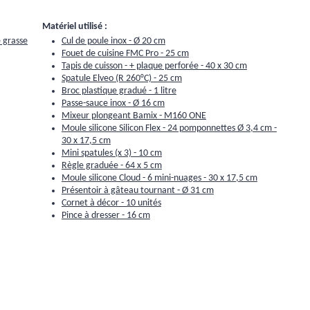
Matériel utilisé :
 grasse
Cul de poule inox - Ø 20 cm
Fouet de cuisine FMC Pro - 25 cm
Tapis de cuisson - + plaque perforée - 40 x 30 cm
Spatule Elveo (R 260°C) - 25 cm
Broc plastique gradué - 1 litre
Passe-sauce inox - Ø 16 cm
Mixeur plongeant Bamix - M160 ONE
Moule silicone Silicon Flex - 24 pomponnettes Ø 3,4 cm -
30 x 17,5 cm
Mini spatules (x 3) - 10 cm
Règle graduée - 64 x 5 cm
Moule silicone Cloud - 6 mini-nuages - 30 x 17,5 cm
Présentoir à gâteau tournant - Ø 31 cm
Cornet à décor - 10 unités
Pince à dresser - 16 cm