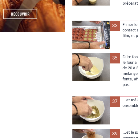
préparat
Filmer le
33
contact 
film, et 
Faire fo
35
le four 
de 20 à 
mélange
fonte, af
pas.
...et mé
37
ensembl
...et le 
39