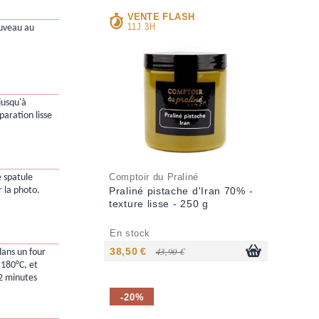
VENTE FLASH
11J 3H
ouveau au
 jusqu'à
paration lisse
Comptoir du Praliné
e spatule
 la photo.
Praliné pistache d'Iran 70% -
texture lisse - 250 g
En stock
38,50 €
43,90 €
dans un four
 180°C, et
2 minutes
-20%