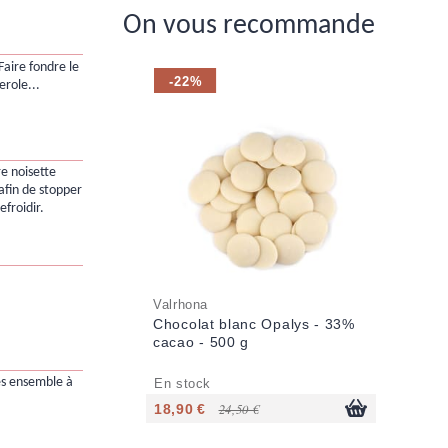
On vous recommande
Faire fondre le
-22%
erole...
e noisette
afin de stopper
efroidir.
Valrhona
Chocolat blanc Opalys - 33%
cacao - 500 g
s ensemble à
En stock
18,90 €
24,50 €