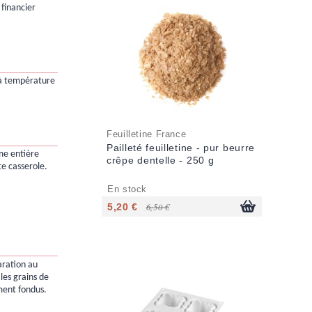
financier
r à température
Feuilletine France
Pailleté feuilletine - pur beurre
me entière
crêpe dentelle - 250 g
te casserole.
En stock
5,20 €
6,50 €
aration au
les grains de
ment fondus.