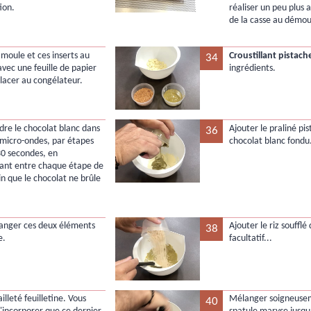
ion.
réaliser un peu plus au
de la casse au démou
 moule et ces inserts au
Croustillant pistache
34
avec une feuille de papier
ingrédients.
placer au congélateur.
ndre le chocolat blanc dans
Ajouter le praliné pis
36
à micro-ondes, par étapes
chocolat blanc fondu.
30 secondes, en
ant entre chaque étape de
in que le chocolat ne brûle
langer ces deux éléments
Ajouter le riz soufflé 
38
e.
facultatif...
pailleté feuilletine. Vous
Mélanger soigneusem
40