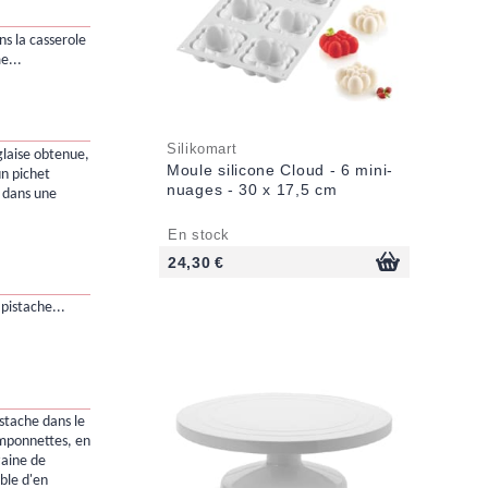
ns la casserole
e...
Silikomart
glaise obtenue,
Moule silicone Cloud - 6 mini-
un pichet
nuages - 30 x 17,5 cm
t dans une
En stock
24,30 €
 pistache...
stache dans le
omponnettes, en
zaine de
able d'en