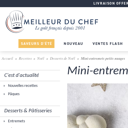
LIVRAISON OFFERT
SAVEURS D'ÉTÉ
NOUVEAU
VENTES FLASH
Accueil
Recettes
Noël
Desserts de Noël
Mini-entremets petits nuages
Mini-entrem
C'est d'actualité
Nouvelles recettes
Pâques
Desserts & Pâtisseries
Entremets