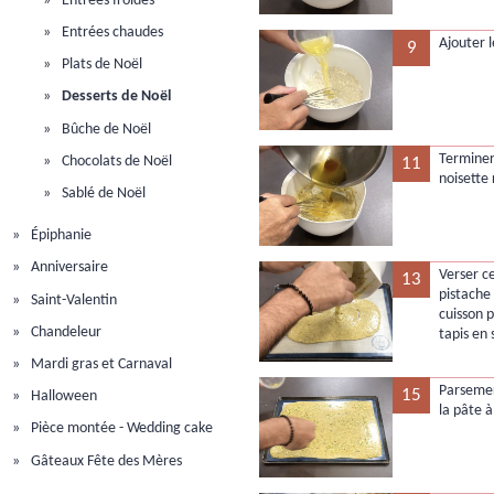
Entrées froides
Entrées chaudes
Ajouter l
9
Plats de Noël
Desserts de Noël
Bûche de Noël
Terminer
Chocolats de Noël
11
noisette 
Sablé de Noël
Épiphanie
Anniversaire
Verser c
13
pistache
Saint-Valentin
cuisson 
Chandeleur
tapis en 
Mardi gras et Carnaval
Parsemer
15
Halloween
la pâte à
Pièce montée - Wedding cake
Gâteaux Fête des Mères