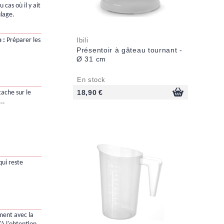
 cas où il y ait
lage.
 :
Préparer les
Ibili
Présentoir à gâteau tournant -
Ø 31 cm
En stock
18,90 €
tache sur le
..
qui reste
ent avec la