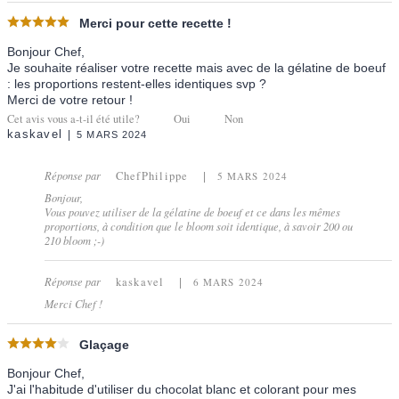
Merci pour cette recette !
Bonjour Chef,
Je souhaite réaliser votre recette mais avec de la gélatine de boeuf
: les proportions restent-elles identiques svp ?
Merci de votre retour !
Cet avis vous a-t-il été utile?
Oui
Non
kaskavel
5 MARS 2024
Réponse par
ChefPhilippe
5 MARS 2024
Bonjour,
Vous pouvez utiliser de la gélatine de boeuf et ce dans les mêmes
proportions, à condition que le bloom soit identique, à savoir 200 ou
210 bloom ;-)
Réponse par
kaskavel
6 MARS 2024
Merci Chef !
Glaçage
Bonjour Chef,
J'ai l'habitude d'utiliser du chocolat blanc et colorant pour mes