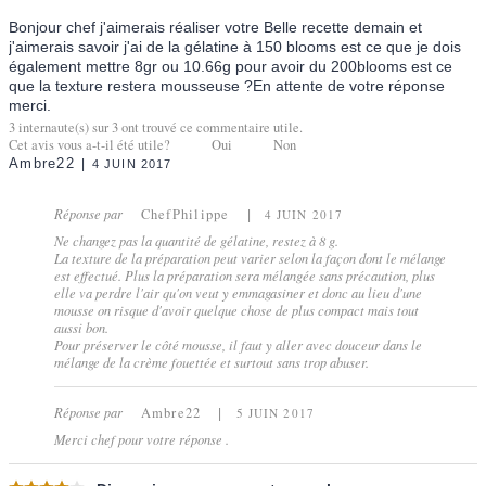
Bonjour chef j'aimerais réaliser votre Belle recette demain et
j'aimerais savoir j'ai de la gélatine à 150 blooms est ce que je dois
également mettre 8gr ou 10.66g pour avoir du 200blooms est ce
que la texture restera mousseuse ?En attente de votre réponse
merci.
3
internaute(s) sur
3
ont trouvé ce commentaire utile.
Cet avis vous a-t-il été utile?
Oui
Non
Ambre22
4 JUIN 2017
Réponse par
ChefPhilippe
4 JUIN 2017
Ne changez pas la quantité de gélatine, restez à 8 g.
La texture de la préparation peut varier selon la façon dont le mélange
est effectué. Plus la préparation sera mélangée sans précaution, plus
elle va perdre l'air qu'on veut y emmagasiner et donc au lieu d'une
mousse on risque d'avoir quelque chose de plus compact mais tout
aussi bon.
Pour préserver le côté mousse, il faut y aller avec douceur dans le
mélange de la crème fouettée et surtout sans trop abuser.
Réponse par
Ambre22
5 JUIN 2017
Merci chef pour votre réponse .