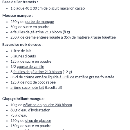
Base de l'entremets :
1 plaque 40 x 30 cm de
biscuit macaron cacao
Mousse mangue :
250 g de
purée de mangue
50 g de sucre en poudre
4
feuilles de gélatine 210 bloom
(8 g)
250 g de
crème entière liquide à 35% de matière grasse
fouettée
Bavaroise noix de coco :
1 litre de lait
5 jaunes d'œufs
125 g de sucre en poudre
1/2
gousse de vanille
6
feuilles de gélatine 210 bloom
(12 g)
35 cl de
crème entière liquide à 35% de matière grasse
fouettée
125 g de
noix de coco râpée
arôme coco note lait
(facultatif)
Glaçage brillant mangue :
10 g de
gélatine en poudre 200 bloom
60 g d'eau d'hydratation
75 g d'eau
150 g de
sirop de glucose
150 g de sucre en poudre