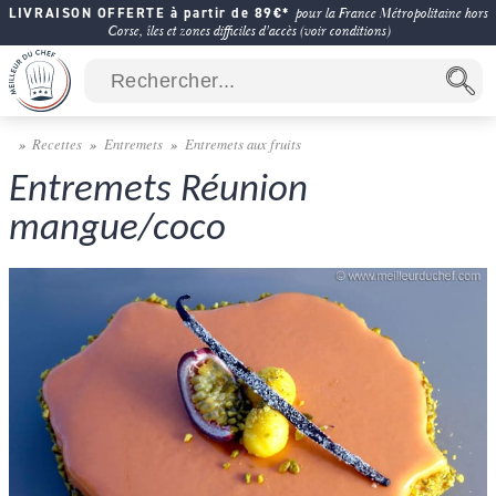
LIVRAISON OFFERTE à partir de 89€*
pour la France Métropolitaine hors
Corse, îles et zones difficiles d'accès (voir conditions)
Recettes
Entremets
Entremets aux fruits
Entremets Réunion
mangue/coco