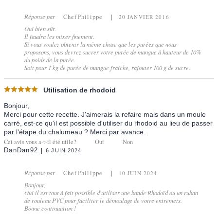
Réponse par
ChefPhilippe
20 JANVIER 2016
Oui bien sûr.
Il faudra les mixer finement.
Si vous voulez obtenir la même chose que les purées que nous
proposons, vous devrez sucrer votre purée de mangue à hauteur de 10%
du poids de la purée.
Soit pour 1 kg de purée de mangue fraiche, rajouter 100 g de sucre.
Utilisation de rhodoid
Bonjour,
Merci pour cette recette. J'aimerais la refaire mais dans un moule
carré, est-ce qu'il est possible d'utiliser du rhodoid au lieu de passer
par l'étape du chalumeau ? Merci par avance.
Cet avis vous a-t-il été utile?
Oui
Non
DanDan92
6 JUIN 2024
Réponse par
ChefPhilippe
10 JUIN 2024
Bonjour,
Oui il est tout à fait possible d'utiliser une bande Rhodoïd ou un ruban
de rouleau PVC pour faciliter le démoulage de votre entremets.
Bonne continuation !