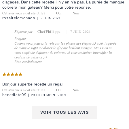
glaçages. Dans cette recette il n'y en n'a pas. La purée de mangue
colorera mon gâteau? Merci pour votre réponse.
Cet avis vous a-t-il été utile?
Oui
Non
rosairelomonaco
5 JUIN 2021
Réponse par
ChefPhilippe
7 JUIN 2021
Bonjour,
Comme vous pouvez le voir sur les photos des étapes 53 à 56, la purée
de mangue suffit à colorer le glaçage brillant mangue. Mais rien ne
vous empêche d'ajouter du colorant si vous souhaitez intensifier la
couleur de celui-ci ;-)
Bien cordialement
Bonjour superbe recette un regal
Cet avis vous a-t-il été utile?
Oui
Non
benedicte09
23 DÉCEMBRE 2019
VOIR TOUS LES AVIS