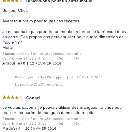
Dimensions pour un autre moule.
Bonjour Chef,
Avant tout bravo pour toutes ces recettes.
Je ne souhaite pas prendre un moule en forme de la réunion mais
en carré. Ces proportions peuvent aller pour quelle dimension de
moule ???
Merci
4
internaute(s) sur
4
ont trouvé ce commentaire utile.
Cet avis vous a-t-il été utile?
Oui
Non
Arsouille78
12 FÉVRIER 2016
Réponse par
ChefPhilippe
13 FÉVRIER 2016
Un cadre de 25 x 25 cm environ.
Conseil
Je voulais savoir si je pouvais utiliser des mangues fraîches pour
réaliser ma purée de mangues dans cette recette.
2
internaute(s) sur
2
ont trouvé ce commentaire utile.
Cet avis vous a-t-il été utile?
Oui
Non
Mado974
20 JANVIER 2016