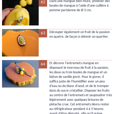
Dans une mangue bien mûre, prélever des
62
boules de mangue à l'aide d'une cuillère à
pomme parisienne de Ø 3 cm.
Découper également un fruit de la passion
63
en quatre, de façon à obtenir un quartier.
Et décorer l'entremets mangue en
64
disposant le morceau de fruit à la passion,
les deux ou trois boules de mangue et un
bâton de vanille givré. Pour le givrer, il
suffira juste de l'humidifier avec un peu
d'eau ou du blanc d'oeuf, et de le tremper
dans du sucre cristallisé. Disposer les fruits
au centre de l'entremets et saupoudrer très
légèrement avec quelques brisures de
pistache crue. Cet entremets devra rester
au réfrigérateur pendant 4 à 5 heures
avant d'être dégusté, afin qu'il puisse