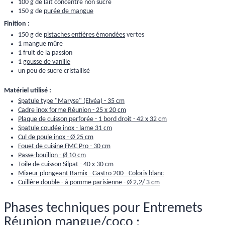
100 g de lait concentré non sucré
150 g de
purée de mangue
Finition :
150 g de
pistaches entières émondées
vertes
1 mangue mûre
1 fruit de la passion
1
gousse de vanille
un peu de sucre cristallisé
Matériel utilisé :
Spatule type "Maryse" (Elvéa) - 35 cm
Cadre inox forme Réunion - 25 x 20 cm
Plaque de cuisson perforée - 1 bord droit - 42 x 32 cm
Spatule coudée inox - lame 31 cm
Cul de poule inox - Ø 25 cm
Fouet de cuisine FMC Pro - 30 cm
Passe-bouillon - Ø 10 cm
Toile de cuisson Silpat - 40 x 30 cm
Mixeur plongeant Bamix - Gastro 200 - Coloris blanc
Cuillère double - à pomme parisienne - Ø 2,2/ 3 cm
Phases techniques pour Entremets
Réunion mangue/coco :