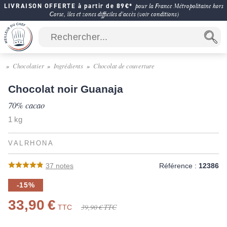
LIVRAISON OFFERTE à partir de 89€*
pour la France Métropolitaine hors
Corse, îles et zones difficiles d'accès (voir conditions)
Chocolatier
Ingrédients
Chocolat de couverture
Chocolat noir Guanaja
70% cacao
1 kg
VALRHONA
37
notes
Référence :
12386
-15%
33,90 €
39,90 €
TTC
TTC