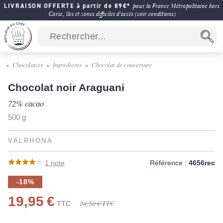
LIVRAISON OFFERTE à partir de 89€*
pour la France Métropolitaine hors
Corse, îles et zones difficiles d'accès (voir conditions)
Chocolatier
Ingrédients
Chocolat de couverture
Chocolat noir Araguani
72% cacao
500 g
VALRHONA
1
note
Référence :
4656rec
-18%
19,95 €
24,50 €
TTC
TTC