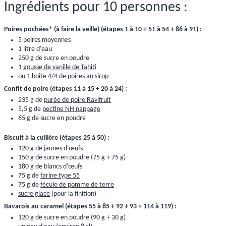
Ingrédients pour 10 personnes :
Poires pochées* (à faire la veille) (étapes 1 à 10 + 51 à 54 + 86 à 91) :
5 poires moyennes
1 litre d'eau
250 g de sucre en poudre
1
gousse de vanille de Tahiti
ou 1 boîte 4/4 de poires au sirop
Confit de poire (étapes 11 à 15 + 20 à 24) :
235 g de
purée de poire Ravifruit
5,5 g de
pectine NH nappage
65 g de sucre en poudre
Biscuit à la cuillère (étapes 25 à 50) :
120 g de jaunes d'œufs
150 g de sucre en poudre (75 g + 75 g)
180 g de blancs d'œufs
75 g de
farine type 55
75 g de
fécule de pomme de terre
sucre glace
(pour la finition)
Bavarois au caramel (étapes 55 à 85 + 92 + 93 + 114 à 119) :
120 g de sucre en poudre (90 g + 30 g)