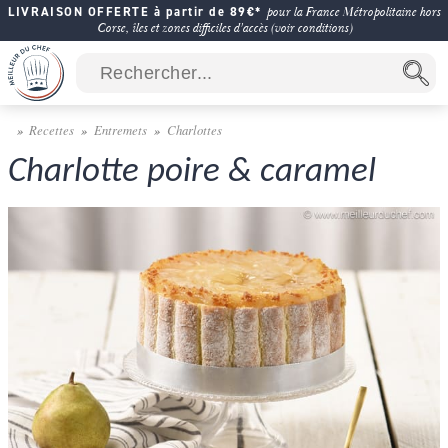
LIVRAISON OFFERTE à partir de 89€*
pour la France Métropolitaine hors
Corse, îles et zones difficiles d'accès (voir conditions)
Recettes
Entremets
Charlottes
Charlotte poire & caramel