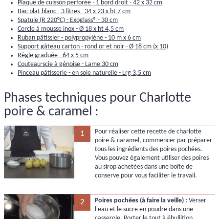
Plaque de cuisson perforée - 1 bord droit - 42 x 32 cm
Bac plat blanc - 3 litres - 34 x 23 x ht 7 cm
Spatule (R 220°C) - Exoglass® - 30 cm
Cercle à mousse inox - Ø 18 x ht 4,5 cm
Ruban pâtissier - polypropylène - 10 m x 6 cm
Support gâteau carton - rond or et noir - Ø 18 cm (x 10)
Règle graduée - 64 x 5 cm
Couteau-scie à génoise - Lame 30 cm
Pinceau pâtisserie - en soie naturelle - Lrg 3,5 cm
Phases techniques pour Charlotte
poire & caramel :
Pour réaliser cette recette de charlotte
1
poire & caramel, commencer par préparer
tous les ingrédients des poires pochées.
Vous pouvez également utiliser des poires
au sirop achetées dans une boîte de
conserve pour vous faciliter le travail.
Poires pochées (à faire la veille) :
Verser
2
l'eau et le sucre en poudre dans une
casserole. Porter le tout à ébullition.