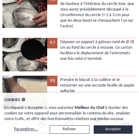
de hauteur à l'intérieur du cercle inox, que
vous aurez préalablement découpé à la
circonférence du cercle (+ 2 à 3 cm pour
que les deux bouts se chevauchent l'un sur
l'autre).
Déposer un support à gâteau rond de Ø 18
97
cm au fond du cercle à mousse. Ce carton
facilitera le déplacement de l'entremets
une fois celui-ci terminé.
Prendre le biscuit à la cuillère et le
98
retourner sur une seconde feuille de papier
sulfurisé.
COOKIES 🍪
En cliquant « Accepter », vous autorisez
Meilleur du Chef
à stocker des
cookies sur votre appareil pour personnaliser le contenu du site, analyser
Retirer doucement la feuille de cuisson qui
99
notre trafic, et offrir des fonctionnalités relatives aux médias sociaux.
est collée contre le biscuit. Elle se retire une
fois le biscuit refroidi.
Paramétrer...
Refuser
Accepter
Menu
Promos
Favoris
Compte
Panier