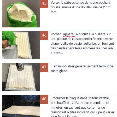
Verser la pâte obtenue dans une poche à
45
douille, munie d'une douille unie de Ø 12
mm.
Pocher l'
appareil
à biscuit à la cuillère sur
46
une plaque de cuisson perforée recouverte
d'une feuille de papier sulfurisé, en formant
des bandes parallèles accolées les unes aux
autres...
...et saupoudrer généreusement le tout de
47
sucre glace.
Enfourner la plaque dans un four ventilé,
48
préchauffé à 170°C, et cuire pendant 13
minutes, en sachant que ce temps de
cuisson est à titre indicatif, car il peut varier