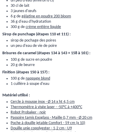
un peu d'eau (environ 8 cl)
30 cl de lait
3 jaunes d'œufs
6 g de
gélatine en poudre 200 bloom
36 g d'eau d'hydratation
300 g de
crème entière liquide
Sirop de punchage (étapes 110 et 111) :
sirop de pochage des poires
un peu d'eau de vie de poire
Brisures de caramel (étapes 134 à 143 + 158 à 161) :
100 g de sucre en poudre
20 g de beurre
Finition (étapes 150 à 157) :
100 g de
nappage blond
1 cuillère à soupe d'eau
Matériel utilisé :
Cercle à mousse inox - Ø 14 x ht 4,5 cm
Thermomètre à visée laser - -50°C à +400°C
Robot Probaker - noir
Passoire tamis Exoglass - Maille 0,7 mm - Ø 20 cm
Poche à douille jetable Comfort - 59 cm (x 10)
Douille unie copolyester - 1,2 cm - U9