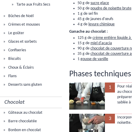
50 g de
sucre glace
Tarte aux Fruits Secs
50 g de
poudre de noisette brute
1 g de sel fin
Bûches de Noël
45 g de jaunes d'œufs
4 g de
levure chimique
Crèmes et mousses
Ganache au chocolat :
Le goûter
125 g de
crème entière liquide à
Glaces et sorbets
15 g de
miel d'acacia
90 g de
chocolat de couverture n
Confiseries
35 g de
chocolat de couverture a
Biscuits
1
gousse de vanille
Choux & Éclairs
Phases techniques 
Flans
Desserts sans gluten
Pour réal
1
au choco
préparer
Chocolat
sablée à 
Gâteaux au chocolat
Incorpore
3
Barre chocolatée
noisette.
Bonbon en chocolat