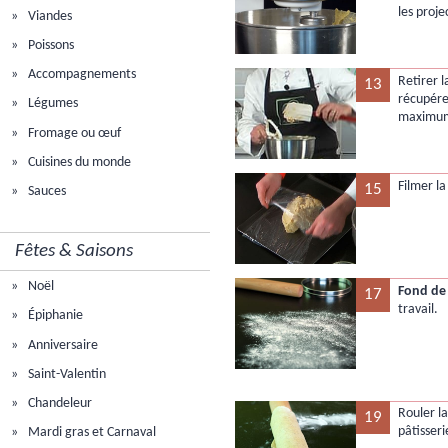
les proje
Viandes
Poissons
Accompagnements
Retirer l
13
récupére
Légumes
maximum
Fromage ou œuf
Cuisines du monde
Filmer la
15
Sauces
Fêtes & Saisons
Noël
Fond de 
17
travail.
Épiphanie
Anniversaire
Saint-Valentin
Chandeleur
Rouler la
19
pâtisseri
Mardi gras et Carnaval