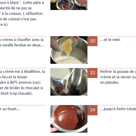
sson à blanc". Cette pâte à
ularité de ne pas se
à la cuisson. L'utilisation
x de cuisson n'est pas
e ici.
a crème à chauffer avec la
...et le miel.
30
e vanille fendue en deux...
a crème est à ébullition, la
Retirer la gousse de v
32
u feu et la laisser
crème et la verser su
dre à 80°C environ (ceci
en pistoles.
er de brûler le chocolat si
 était trop chaude).
 au fouet...
...jusqu'à fonte total
34