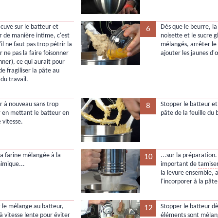
 cuve sur le batteur et
Dès que le beurre, l
6
 de manière intime, c'est
noisette et le sucre g
'il ne faut pas trop pétrir la
mélangés, arrêter le
 ne pas la faire foisonner
ajouter les jaunes d'
nner), ce qui aurait pour
de fragiliser la pâte au
u travail.
 à nouveau sans trop
Stopper le batteur et
8
r en mettant le batteur en
pâte de la feuille du 
 vitesse.
la farine mélangée à la
...sur la préparation. 
10
himique...
important de
tamise
la levure ensemble, a
l'incorporer à la pâte
 le mélange au batteur,
Stopper le batteur dè
12
à vitesse lente pour éviter
éléments sont mélan