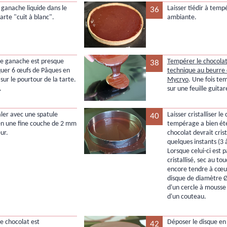
a ganache liquide dans le
Laisser tiédir à temp
36
arte "cuit à blanc".
ambiante.
le ganache est presque
Tempérer le chocolat 
38
iquer 6 œufs de Pâques en
technique au beurre
sur le pourtour de la tarte.
Mycryo
. Une fois te
.
sur une feuille guitar
taler avec une spatule
Laisser cristalliser le 
40
n une fine couche de 2 mm
tempérage a bien été
ur.
chocolat devrait crist
quelques instants (3 
Lorsque celui-ci est 
cristallisé, sec au to
encore tendre à cœu
disque de diamètre Ø
d'un cercle à mousse 
d'un couteau.
le chocolat est
Déposer le disque en 
42