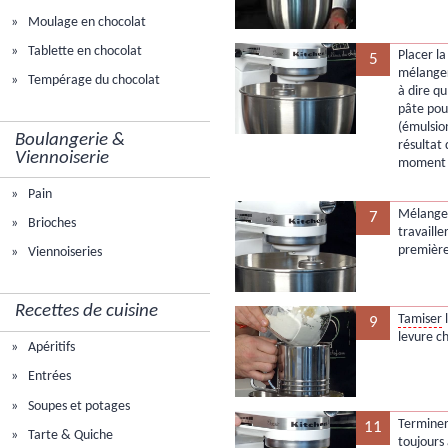
Moulage en chocolat
Tablette en chocolat
Placer la
5
mélanger
Tempérage du chocolat
à dire qu
pâte pour
(émulsio
Boulangerie &
résultat 
Viennoiserie
moment d
Pain
Mélanger
7
Brioches
travaille
première
Viennoiseries
Recettes de cuisine
Tamiser
9
levure c
Apéritifs
Entrées
Soupes et potages
Terminer
11
Tarte & Quiche
toujours 