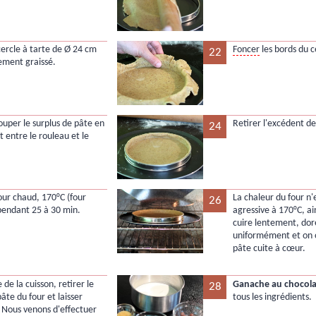
 cercle à tarte de Ø 24 cm
Foncer
les bords du c
22
ement graissé.
ouper le surplus de pâte en
Retirer l'excédent de
24
t entre le rouleau et le
four chaud, 170°C (four
La chaleur du four n'
26
 pendant 25 à 30 min.
agressive à 170°C, ain
cuire lentement, dor
uniformément et on 
pâte cuite à cœur.
de la cuisson, retirer le
Ganache au chocola
28
âte du four et laisser
tous les ingrédients.
. Nous venons d'effectuer