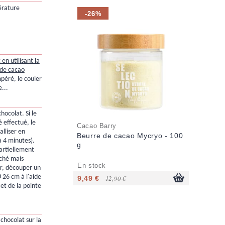
érature
-26%
en utilisant la
 de cacao
mpéré, le couler
e...
chocolat. Si le
 effectué, le
Cacao Barry
alliser en
Beurre de cacao Mycryo - 100
à 4 minutes).
g
partiellement
uché mais
En stock
r, découper un
 26 cm à l'aide
9,49 €
12,90 €
et de la pointe
chocolat sur la