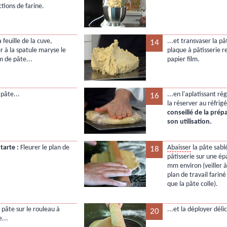
ctions de farine.
a feuille de la cuve,
...et transvaser la p
14
r à la spatule maryse le
plaque à pâtisserie 
 de pâte...
papier film.
 pâte...
...en l'aplatissant r
16
la réserver au réfrig
conseillé de la prépa
son utilisation.
tarte :
Fleurer le plan de
Abaisser
la pâte sabl
18
pâtisserie sur une ép
mm environ (veiller 
plan de travail fariné
que la pâte colle).
 pâte sur le rouleau à
...et la déployer dél
20
e...