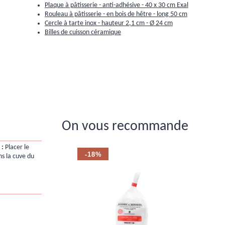
Plaque à pâtisserie - anti-adhésive - 40 x 30 cm Exal
Rouleau à pâtisserie - en bois de hêtre - long 50 cm
Cercle à tarte inox - hauteur 2,1 cm - Ø 24 cm
Billes de cuisson céramique
On vous recommande
 :
Placer le
-18%
s la cuve du