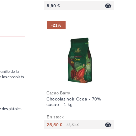
8,90 €
-21%
anille de la
r les chocolats
Cacao Barry
Chocolat noir Ocoa - 70%
cacao - 1 kg
e des pistoles.
En stock
25,50 €
32,50 €