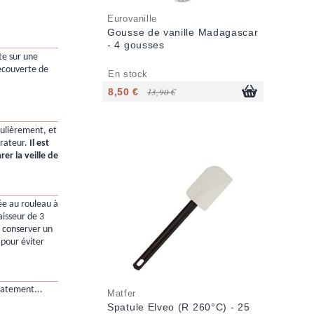
Eurovanille
Gousse de vanille Madagascar
- 4 gousses
âte sur une
recouverte de
En stock
8,50 €
13,90 €
égulièrement, et
érateur.
Il est
rer la veille de
ée au rouleau à
aisseur de 3
à conserver un
 pour éviter
icatement...
Matfer
Spatule Elveo (R 260°C) - 25