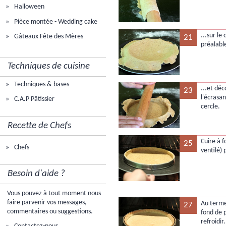
Halloween
Pièce montée - Wedding cake
...sur le
Gâteaux Fête des Mères
21
préalabl
Techniques de cuisine
Techniques & bases
...et déc
23
l'écrasan
C.A.P Pâtissier
cercle.
Recette de Chefs
Cuire à 
25
Chefs
ventilé)
Besoin d'aide ?
Vous pouvez à tout moment nous
faire parvenir vos messages,
Au terme 
27
commentaires ou suggestions.
fond de p
refroidir