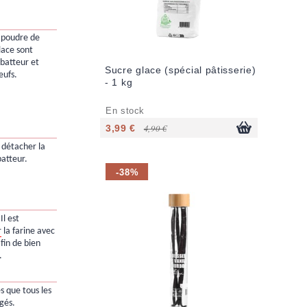
a poudre de
lace sont
 batteur et
Sucre glace (spécial pâtisserie)
œufs.
- 1 kg
En stock
3,99 €
4,90 €
 détacher la
batteur.
-38%
Il est
r
la farine avec
fin de bien
.
s que tous les
gés.