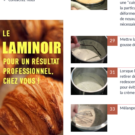
Contactez-nous
une "cui
la partic
déformer 
de noyau
nécessair
Mettre l
29
gousse d
Lorsque l
31
retirer d
redescen
pour évit
la crème
Mélanger
33