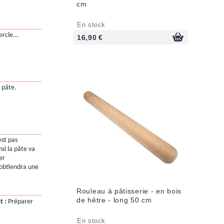
cm
En stock
ercle...
16,90 €
 pâte.
est pas
si la pâte va
er
obtiendra une
Rouleau à pâtisserie - en bois
de hêtre - long 50 cm
t :
Préparer
En stock