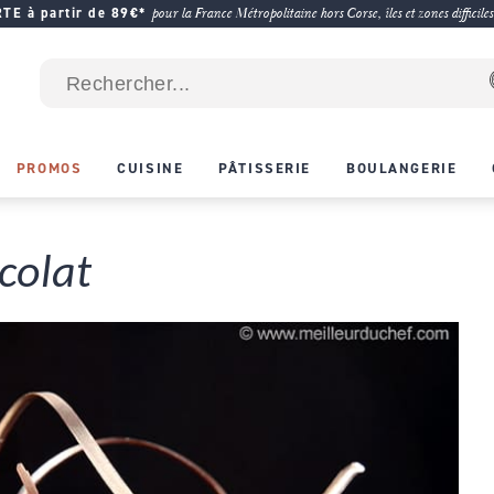
E à partir de 89€*
pour la France Métropolitaine hors Corse, îles et zones difficiles
PROMOS
CUISINE
PÂTISSERIE
BOULANGERIE
colat