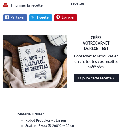
recettes
Imprimer la recette
Partager
Tweeter
Épingler
CRÉEZ
VOTRE CARNET
DE RECETTES !
Conservez et retrouvez en
un clic toutes vos recettes
préférées.
J'ajoute cette recette >
Matériel utilisé :
Robot Probaker - titanium
Spatule Elveo (R 260°C) - 25 cm