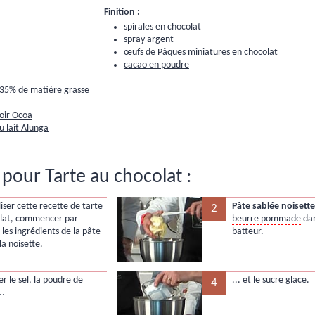
Finition :
spirales en chocolat
spray argent
œufs de Pâques miniatures en chocolat
cacao en poudre
 35% de matière grasse
oir Ocoa
u lait Alunga
pour Tarte au chocolat :
iser cette recette de tarte
Pâte sablée noisette
2
lat, commencer par
beurre pommade
dan
 les ingrédients de la pâte
batteur.
la noisette.
r le sel, la poudre de
... et le sucre glace.
4
..