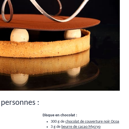
 personnes :
Disque en chocolat :
300 g de
chocolat de couverture noir Ocoa
3 g de
beurre de cacao Mycryo