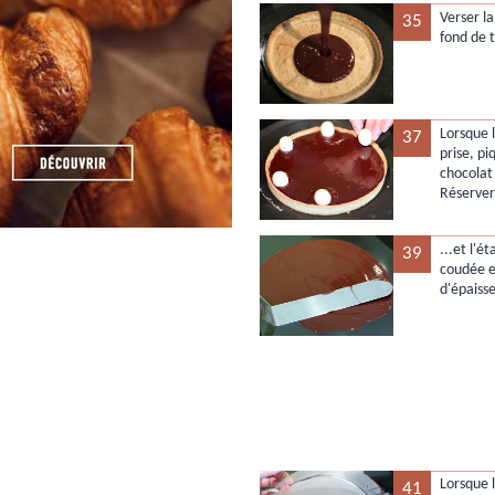
Verser l
35
fond de t
Lorsque 
37
prise, p
chocolat 
Réserver
...et l'é
39
coudée e
d'épaisse
Lorsque 
41