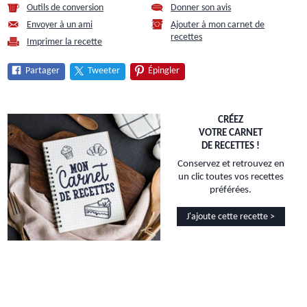
Outils de conversion
Donner son avis
Envoyer à un ami
Ajouter à mon carnet de
recettes
Imprimer la recette
Partager
Tweeter
Épingler
CRÉEZ
VOTRE CARNET
DE RECETTES !
Conservez et retrouvez en
un clic toutes vos recettes
préférées.
J'ajoute cette recette >