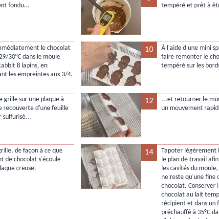
nt fondu...
tempéré et prêt à êtr
mmédiatement le chocolat
À l'aide d'une mini s
10
à 29/30°C dans le moule
faire remonter le cho
Rabbit 8 lapins, en
tempéré sur les bords
ant les empreintes aux 3/4.
 grille sur une plaque à
...et retourner le mo
12
e recouverte d'une feuille
un mouvement rapide
 sulfurisé...
 grille, de façon à ce que
Tapoter légèrement 
14
nt de chocolat s'écoule
le plan de travail afi
plaque creuse.
les cavités du moule, 
ne reste qu'une fine
chocolat. Conserver 
chocolat au lait tem
récipient et dans un 
préchauffé à 35°C da