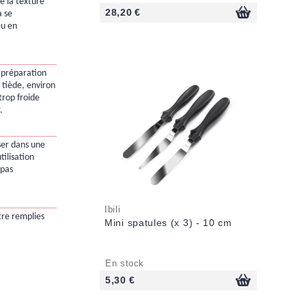
e la texture
28,20 €
a se
eu en
a préparation
t tiède, environ
trop froide
.
sser dans une
'utilisation
 pas
Ibili
tre remplies
Mini spatules (x 3) - 10 cm
En stock
5,30 €