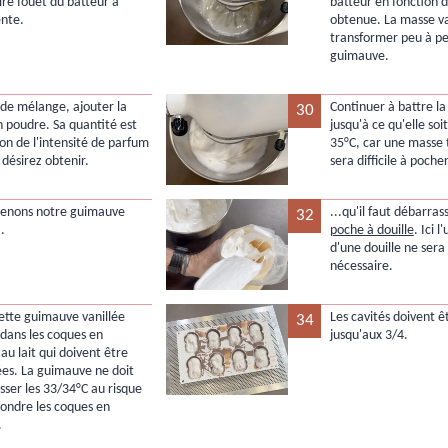
ire fouet du batteur à
batteur en fonction d
ente.
obtenue. La masse v
transformer peu à p
guimauve.
 de mélange, ajouter la
Continuer à battre l
30
n poudre. Sa quantité est
jusqu'à ce qu'elle soi
ion de l'intensité de parfum
35°C, car une masse 
 désirez obtenir.
sera difficile à pocher
tenons notre guimauve
...qu'il faut débarra
32
..
poche à douille
. Ici l
d'une douille ne sera
nécessaire.
ette guimauve vanillée
Les cavités doivent ê
34
dans les coques en
jusqu'aux 3/4.
au lait qui doivent être
sées. La guimauve ne doit
sser les 33/34°C au risque
 fondre les coques en
.