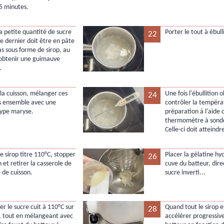
5 minutes.
la petite quantité de sucre
Porter le tout à ébull
22
Ce dernier doit être en pâte
as sous forme de sirop, au
'obtenir une guimauve
.
la cuisson, mélanger ces
Une fois l'ébullition 
24
s ensemble avec une
contrôler la tempéra
type maryse.
préparation à l'aide 
thermomètre à sonde
Celle-ci doit atteindr
e sirop titre 110°C, stopper
Placer la gélatine hy
26
n et retirer la casserole de
cuve du batteur, dir
 de cuisson.
sucre inverti...
ser le sucre cuit à 110°C sur
Quand tout le sirop e
28
, tout en mélangeant avec
accélérer progressiv