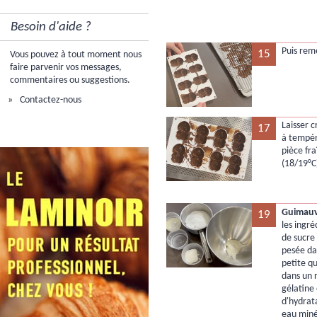
Besoin d'aide ?
Puis reme
15
Vous pouvez à tout moment nous
faire parvenir vos messages,
commentaires ou suggestions.
Contactez-nous
Laisser c
17
à tempér
pièce fr
(18/19°C)
Guimauve
19
les ingr
de sucre
pesée dan
petite q
dans un 
gélatine
d'hydrat
eau minér