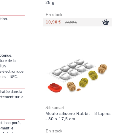
25 g
En stock
ition.
10,90 €
14,90 €
obtenue,
ture de la
d'un
 électronique.
e les 110°C.
dratée dans la
ectement sur le
Silikomart
Moule silicone Rabbit - 8 lapins
- 30 x 17,5 cm
st incorporé,
ement le
En stock