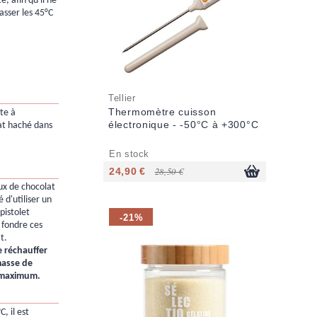
, afin qu'il ne
asser les 45°C
Tellier
Thermomètre cuisson
te à
électronique - -50°C à +300°C
at haché dans
En stock
24,90 €
28,50 €
ux de chocolat
é d'utiliser un
pistolet
-21%
 fondre ces
t.
de réchauffer
masse de
C maximum.
C, il est