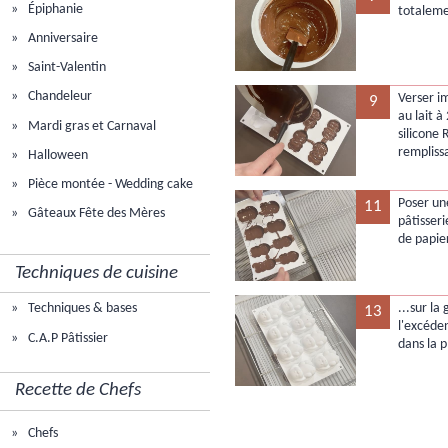
Épiphanie
totaleme
Anniversaire
Saint-Valentin
Chandeleur
Verser i
9
au lait 
Mardi gras et Carnaval
silicone 
rempliss
Halloween
Pièce montée - Wedding cake
Poser une
11
Gâteaux Fête des Mères
pâtisseri
de papier
Techniques de cuisine
...sur la
Techniques & bases
13
l'excéde
C.A.P Pâtissier
dans la 
Recette de Chefs
Chefs