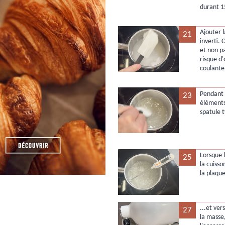
durant 1
Ajouter 
21
inverti. 
et non p
risque d
coulante
Pendant 
23
élément
spatule 
Lorsque l
25
la cuisso
la plaque
...et ver
27
la masse