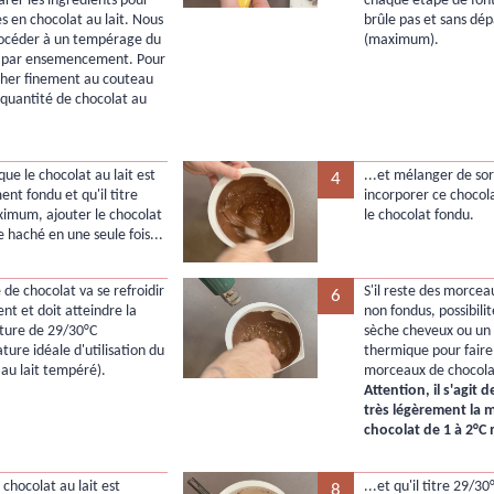
arer les ingrédients pour
chaque étape de fonte
s en chocolat au lait. Nous
brûle pas et sans dép
rocéder à un tempérage du
(maximum).
t par ensemencement. Pour
cher finement au couteau
e quantité de chocolat au
que le chocolat au lait est
...et mélanger de sor
4
nt fondu et qu'il titre
incorporer ce chocol
imum, ajouter le chocolat
le chocolat fondu.
e haché en une seule fois...
 de chocolat va se refroidir
S'il reste des morcea
6
nt et doit atteindre la
non fondus, possibilit
ture de 29/30°C
sèche cheveux ou un 
ture idéale d'utilisation du
thermique pour faire
 au lait tempéré).
morceaux de chocola
Attention, il s'agit 
très légèrement la 
chocolat de 1 à 2°
chocolat au lait est
...et qu'il titre 29/30°
8