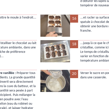
d'obturer les lapins s
tempérer de nouveau
ttre le moule à l'endroit...
...et racler sa surfac
16
spatule à chocolat d
obtenir une bordure 
franche.
ristalliser le chocolat au lait
...jusqu'à ce que le c
18
ature ambiante, dans une
cristallise, comme ici
aîche de préférence
Le temps de cristalli
...
varier en fonction de
température ambiant
 vanillée :
Préparer tous
Verser le sucre en po
20
édients. La grande quantité
dans une casserole.
 inverti sera directement
s la cuve du batteur, et la
uantité sera pesée à part
récipient. Puis mélanger la
 en poudre avec l'eau
ation (eau du robinet ou
ale), et laisser hydrater