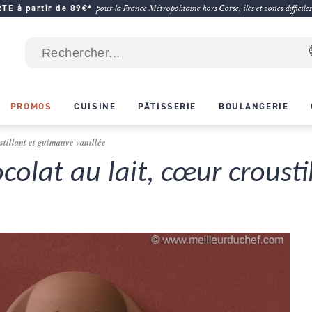
E à partir de 89€*
pour la France Métropolitaine hors Corse, îles et zones difficiles
PROMOS
CUISINE
PÂTISSERIE
BOULANGERIE
stillant et guimauve vanillée
colat au lait, cœur croust