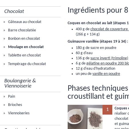
Ingrédients pour 8 
Chocolat
Gâteaux au chocolat
Coques en chocolat au lait (étapes 1 
400 g de
chocolat de couverture
Barre chocolatée
(266 g + 134 g)
Bonbon en chocolat
Guimauve vanillée (étapes 19 à 34) :
Moulage en chocolat
180 g de sucre en poudre
60 g d'eau
Tablette en chocolat
136 g de
sucre inverti (trimoline)
6 g de
gélatine en poudre 200 b
Tempérage du chocolat
12 g d'eau d'hydratation
un peu de
vanille en poudre
Boulangerie &
Viennoiserie
Phases techniques 
croustillant et gui
Pain
Brioches
Coques e
1
Viennoiseries
réaliser 
chocolat 
et guima