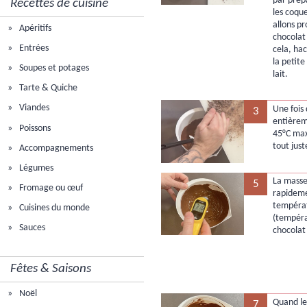
par prép
Recettes de cuisine
les coque
allons p
Apéritifs
chocola
Entrées
cela, ha
la petit
Soupes et potages
lait.
Tarte & Quiche
Viandes
Une fois 
3
entièreme
Poissons
45°C max
tout just
Accompagnements
Légumes
La masse
5
Fromage ou œuf
rapideme
tempéra
Cuisines du monde
(tempéra
Sauces
chocolat
Fêtes & Saisons
Noël
Quand le 
7