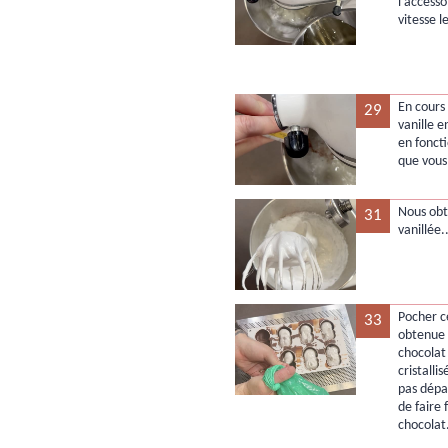
l'accesso
vitesse l
En cours
29
vanille e
en fonct
que vous
Nous ob
31
vanillée.
Pocher c
33
obtenue 
chocolat 
cristalli
pas dépa
de faire
chocolat