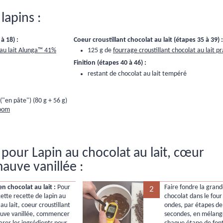
lapins :
à 18) :
Coeur croustillant chocolat au lait (étapes 35 à 39) :
 au lait Alunga™ 41%
125 g de
fourrage croustillant chocolat au lait pr
Finition (étapes 40 à 46) :
restant de chocolat au lait tempéré
("en pâte") (80 g + 56 g)
loom
pour Lapin au chocolat au lait, cœur
mauve vanillée :
n chocolat au lait :
Pour
Faire fondre la gran
2
cette recette de lapin au
chocolat dans le four
au lait, coeur croustillant
ondes, par étapes de
uve vanillée, commencer
secondes, en mélang