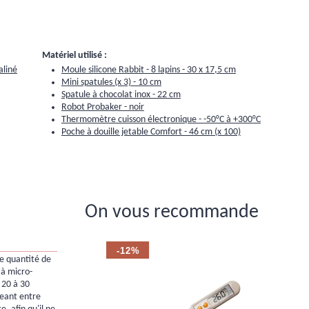
Matériel utilisé :
aliné
Moule silicone Rabbit - 8 lapins - 30 x 17,5 cm
Mini spatules (x 3) - 10 cm
Spatule à chocolat inox - 22 cm
Robot Probaker - noir
Thermomètre cuisson électronique - -50°C à +300°C
Poche à douille jetable Comfort - 46 cm (x 100)
On vous recommande
-12%
de quantité de
 à micro-
 20 à 30
eant entre