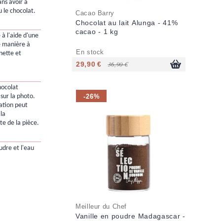
ans avoir à
 le chocolat.
Cacao Barry
Chocolat au lait Alunga - 41%
cacao - 1 kg
e à l'aide d'une
e manière à
En stock
nette et
29,90 €
36,90 €
hocolat
-26%
 sur la photo.
sation peut
 la
e de la pièce.
udre et l'eau
Meilleur du Chef
Vanille en poudre Madagascar -