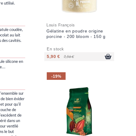
e utilisé.
Louis François
patule coudée,
Gélatine en poudre origine
colat au lait
porcine - 200 bloom - 150 g
 des cavités.
En stock
5,90 €
7,50 €
ule silicone en
...
-19%
l'ensemble sur
n de bien évider
et pour qu'il
 couche de
l'excédent de
péré dans un
four ventilé
ns le but