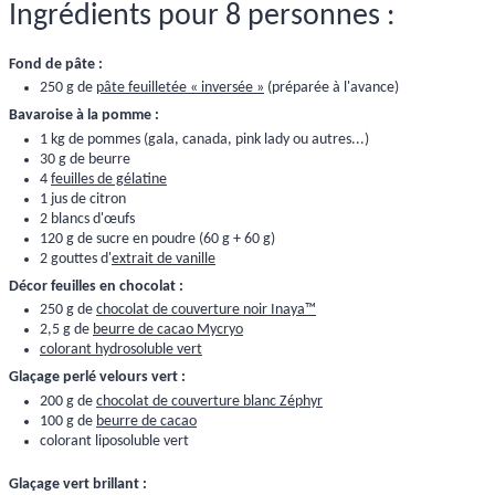
Ingrédients pour 8 personnes :
Fond de pâte :
250 g de
pâte feuilletée « inversée »
(préparée à l'avance)
Bavaroise à la pomme :
1 kg de pommes (gala, canada, pink lady ou autres...)
30 g de beurre
4
feuilles de gélatine
1 jus de citron
2 blancs d'œufs
120 g de sucre en poudre (60 g + 60 g)
2 gouttes d'
extrait de vanille
Décor feuilles en chocolat :
250 g de
chocolat de couverture noir Inaya™
2,5 g de
beurre de cacao Mycryo
colorant hydrosoluble vert
Glaçage perlé velours vert :
200 g de
chocolat de couverture blanc Zéphyr
100 g de
beurre de cacao
colorant liposoluble vert
Glaçage vert brillant :