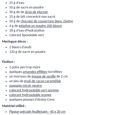
25 g d'eau
50 g de sucre en poudre
50 g de de
sirop de glucose
35 g de lait concentré non sucré
50 g de
chocolat de couverture blanc Zéphyr
4 g de
gélatine en poudre 200 bloom
18 g d'eau d'hydratation
colorant liposoluble vert
Meringue décor :
2 blancs d'œufs
120 g de sucre en poudre
Finition :
1 poire pas trop mûre
quelques
amandes effilées
torréfiées
un morceau de
gousse de vanille
de 2 cm
un peu de
grué de cacao caramélisé
nappage miroir neutre
colorant hydrosoluble vert pomme
colorant hydrosoluble orange
quelques pousses d'Atsina Cress
Matériel utilisé :
Plaque spéciale feuilletage - 40 x 30 cm