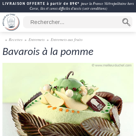
LIVRAISON OFFERTE à partir de 89€*
pour la France Métropolitaine hors
Corse, îles et zones difficiles d'accès (voir conditions)
Recettes
Entremets
Entremets aux fruits
Bavarois à la pomme