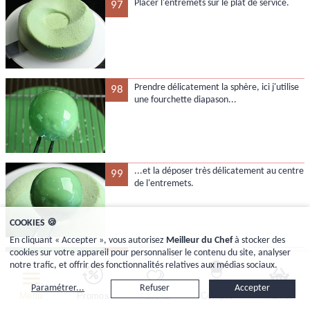
Placer l'entremets sur le plat de service.
97
Prendre délicatement la sphère, ici j'utilise
98
une fourchette diapason...
...et la déposer très délicatement au centre
99
de l'entremets.
COOKIES 🍪
En cliquant « Accepter », vous autorisez
Meilleur du Chef
à stocker des
cookies sur votre appareil pour personnaliser le contenu du site, analyser
Avec le reste de glaçage vert brillant...
100
notre trafic, et offrir des fonctionnalités relatives aux médias sociaux.
Paramétrer...
Refuser
Accepter
Menu
Promos
Favoris
Compte
Panier