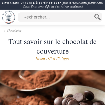
LIVRAISON OFFERTE à partir de 89€*
pour la France Métropolitaine hors
Corse, îles et zones difficiles d'accès (voir conditions)
Chocolatier
Tout savoir sur le chocolat de
couverture
Chef Philippe
Auteur :