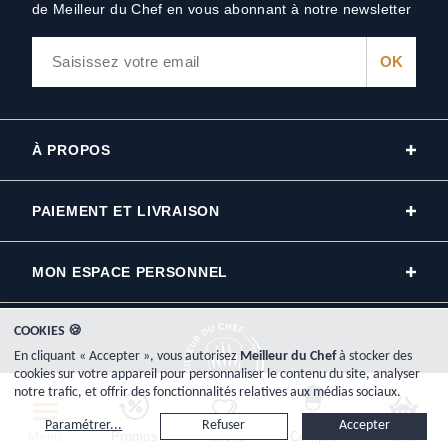
de Meilleur du Chef en vous abonnant à notre newsletter
À PROPOS
PAIEMENT ET LIVRAISON
MON ESPACE PERSONNEL
COOKIES 🍪
En cliquant « Accepter », vous autorisez
Meilleur du Chef
à stocker des
cookies sur votre appareil pour personnaliser le contenu du site, analyser
notre trafic, et offrir des fonctionnalités relatives aux médias sociaux.
Copyright © 2000-2026, www.meilleurduchef.com - Tous droits réservés.
Paramétrer...
Refuser
Accepter
Meilleur du Chef est l'enseigne commerciale de la société Plat-Net inscrite au registre du commerce RCS
Menu
Promos
Favoris
Compte
Panier
Bayonne: 433 926 904.