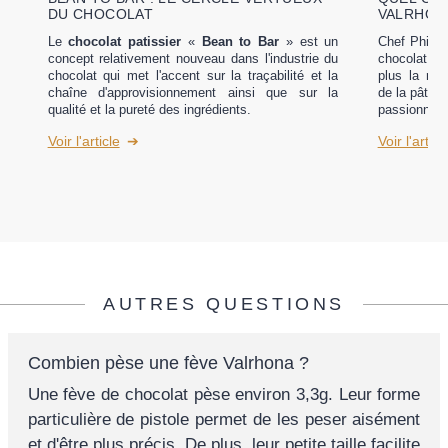
DU CHOCOLAT
VALRHONA
Le
chocolat patissier
«
Bean to Bar
» est un
Chef Philip
concept relativement nouveau dans l'industrie du
chocolat de
chocolat qui met l'accent sur la traçabilité et la
plus la mar
chaîne d'approvisionnement ainsi que sur la
de la pâtiss
qualité et la pureté des ingrédients.
passionnés 
Voir l'article
Voir l'articl
AUTRES QUESTIONS
Combien pèse une fève Valrhona ?
Une fève de chocolat pèse environ 3,3g. Leur forme
particulière de pistole permet de les peser aisément
et d'être plus précis. De plus, leur petite taille facilite