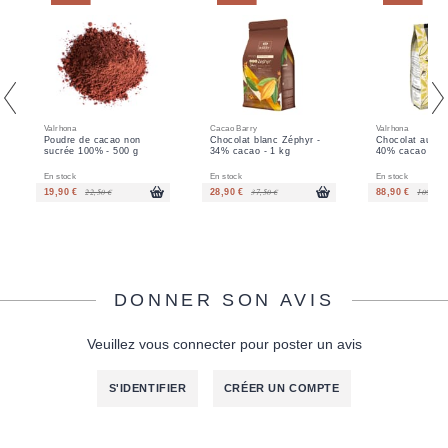
Valrhona
Cacao Barry
Valrhona
Poudre de cacao non
Chocolat blanc Zéphyr -
Chocolat au lait
sucrée 100% - 500 g
34% cacao - 1 kg
40% cacao - 3 
En stock
En stock
En stock
22,50 €
37,50 €
109,00 €
19,90 €
28,90 €
88,90 €
DONNER SON AVIS
Veuillez vous connecter pour poster un avis
S'IDENTIFIER
CRÉER UN COMPTE