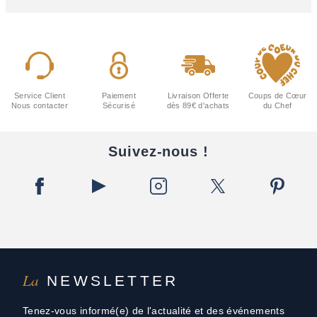
Service Client
Paiement
Livraison Offerte
Coups de Cœur
Nous contacter
Sécurisé
dès 89€ d'achats
du Chef
Suivez-nous !
La
NEWSLETTER
Tenez-vous informé(e) de l'actualité et des événements