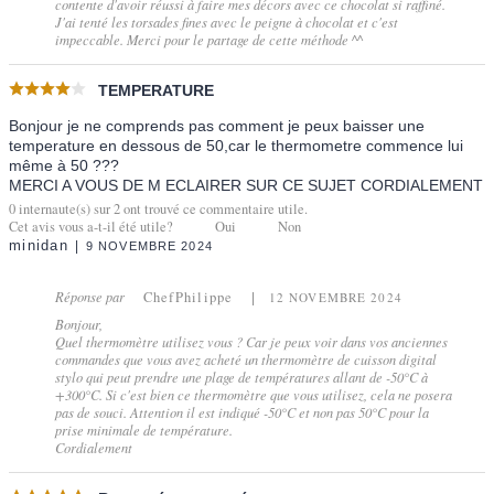
contente d'avoir réussi à faire mes décors avec ce chocolat si raffiné.
J'ai tenté les torsades fines avec le peigne à chocolat et c'est
impeccable. Merci pour le partage de cette méthode ^^
TEMPERATURE
Bonjour je ne comprends pas comment je peux baisser une
temperature en dessous de 50,car le thermometre commence lui
même à 50 ???
MERCI A VOUS DE M ECLAIRER SUR CE SUJET CORDIALEMENT
0
internaute(s) sur
2
ont trouvé ce commentaire utile.
Cet avis vous a-t-il été utile?
Oui
Non
minidan
9 NOVEMBRE 2024
Réponse par
ChefPhilippe
12 NOVEMBRE 2024
Bonjour,
Quel thermomètre utilisez vous ? Car je peux voir dans vos anciennes
commandes que vous avez acheté un thermomètre de cuisson digital
stylo qui peut prendre une plage de températures allant de -50°C à
+300°C. Si c'est bien ce thermomètre que vous utilisez, cela ne posera
pas de souci. Attention il est indiqué -50°C et non pas 50°C pour la
prise minimale de température.
Cordialement