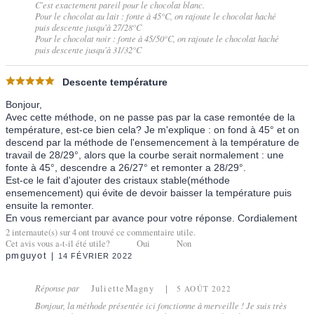
C'est exactement pareil pour le chocolat blanc.
Pour le chocolat au lait : fonte à 45°C, on rajoute le chocolat haché
puis descente jusqu'à 27/28°C
Pour le chocolat noir : fonte à 45/50°C, on rajoute le chocolat haché
puis descente jusqu'à 31/32°C
Descente température
Bonjour,
Avec cette méthode, on ne passe pas par la case remontée de la
température, est-ce bien cela? Je m'explique : on fond à 45° et on
descend par la méthode de l'ensemencement à la température de
travail de 28/29°, alors que la courbe serait normalement : une
fonte à 45°, descendre a 26/27° et remonter a 28/29°.
Est-ce le fait d'ajouter des cristaux stable(méthode
ensemencement) qui évite de devoir baisser la température puis
ensuite la remonter.
En vous remerciant par avance pour votre réponse. Cordialement
2
internaute(s) sur
4
ont trouvé ce commentaire utile.
Cet avis vous a-t-il été utile?
Oui
Non
pmguyot
14 FÉVRIER 2022
Réponse par
JulietteMagny
5 AOÛT 2022
Bonjour, la méthode présentée ici fonctionne à merveille ! Je suis très