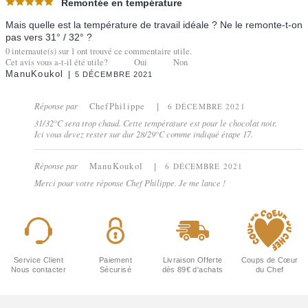
Remontée en température
Mais quelle est la température de travail idéale ? Ne le remonte-t-on
pas vers 31° / 32° ?
0
internaute(s) sur
1
ont trouvé ce commentaire utile.
Cet avis vous a-t-il été utile?
Oui
Non
ManuKoukol
5 DÉCEMBRE 2021
Réponse par
ChefPhilippe
6 DÉCEMBRE 2021
31/32°C sera trop chaud. Cette température est pour le chocolat noir.
Ici vous devez rester sur dur 28/29°C comme indiqué étape 17.
Réponse par
ManuKoukol
6 DÉCEMBRE 2021
Merci pour votre réponse Chef Philippe. Je me lance !
Service Client
Paiement
Livraison Offerte
Coups de Cœur
Nous contacter
Sécurisé
dès 89€ d'achats
du Chef