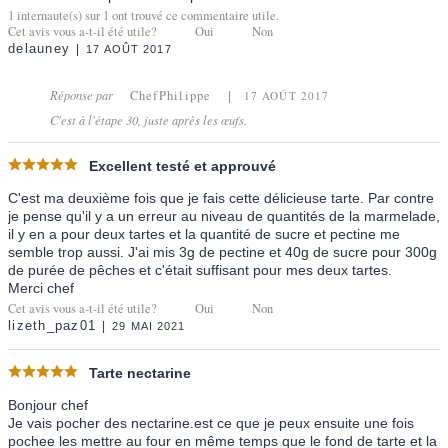
1
internaute(s) sur
1
ont trouvé ce commentaire utile.
Cet avis vous a-t-il été utile?
Oui
Non
delauney
17 AOÛT 2017
Réponse par
ChefPhilippe
17 AOÛT 2017
C'est à l'étape 30, juste après les œufs.
Excellent testé et approuvé
C'est ma deuxième fois que je fais cette délicieuse tarte. Par contre
je pense qu'il y a un erreur au niveau de quantités de la marmelade,
il y en a pour deux tartes et la quantité de sucre et pectine me
semble trop aussi. J'ai mis 3g de pectine et 40g de sucre pour 300g
de purée de pêches et c'était suffisant pour mes deux tartes.
Merci chef
Cet avis vous a-t-il été utile?
Oui
Non
lizeth_paz01
29 MAI 2021
Tarte nectarine
Bonjour chef
Je vais pocher des nectarine.est ce que je peux ensuite une fois
pochee les mettre au four en même temps que le fond de tarte et la