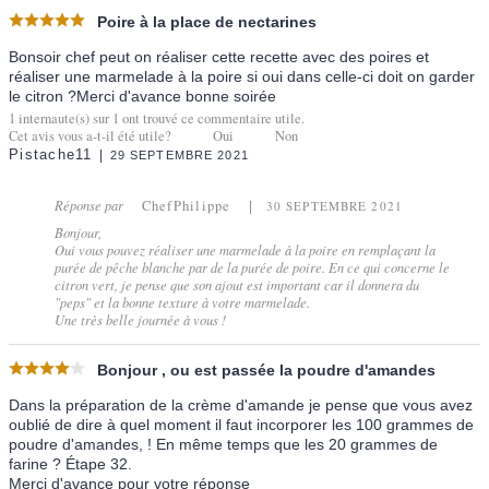
Poire à la place de nectarines
Bonsoir chef peut on réaliser cette recette avec des poires et
réaliser une marmelade à la poire si oui dans celle-ci doit on garder
le citron ?Merci d'avance bonne soirée
1
internaute(s) sur
1
ont trouvé ce commentaire utile.
Cet avis vous a-t-il été utile?
Oui
Non
Pistache11
29 SEPTEMBRE 2021
Réponse par
ChefPhilippe
30 SEPTEMBRE 2021
Bonjour,
Oui vous pouvez réaliser une marmelade à la poire en remplaçant la
purée de pêche blanche par de la purée de poire. En ce qui concerne le
citron vert, je pense que son ajout est important car il donnera du
"peps" et la bonne texture à votre marmelade.
Une très belle journée à vous !
Bonjour , ou est passée la poudre d'amandes
Dans la préparation de la crème d'amande je pense que vous avez
oublié de dire à quel moment il faut incorporer les 100 grammes de
poudre d'amandes, ! En même temps que les 20 grammes de
farine ? Étape 32.
Merci d'avance pour votre réponse