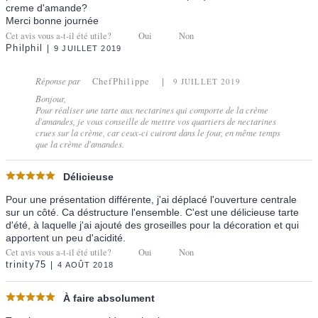
creme d'amande?
Merci bonne journée
Cet avis vous a-t-il été utile?
Oui
Non
Philphil
9 JUILLET 2019
Réponse par
ChefPhilippe
9 JUILLET 2019
Bonjour,
Pour réaliser une tarte aux nectarines qui comporte de la crème
d'amandes, je vous conseille de mettre vos quartiers de nectarines
crues sur la crème, car ceux-ci cuiront dans le four, en même temps
que la crème d'amandes.
Délicieuse
Pour une présentation différente, j'ai déplacé l'ouverture centrale
sur un côté. Ca déstructure l'ensemble. C'est une délicieuse tarte
d'été, à laquelle j'ai ajouté des groseilles pour la décoration et qui
apportent un peu d'acidité.
Cet avis vous a-t-il été utile?
Oui
Non
trinity75
4 AOÛT 2018
À faire absolument