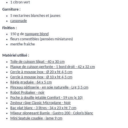
1 citron vert
Garniture :
5 nectarines blanches et jaunes
cassonade
Finition :
150 g de
nappage blond
fleurs comestibles (pensées miniatures)
menthe fraîche
Matériel utilisé :
Toile de cuisson Silpat - 40 x 30 cm
Plaque de cuisson perforée - 1 bord droit - 42 x 32 cm
Cercle à mousse inox - Ø 20 x ht 4,5 cm
Cercle à mousse inox - Ø 10 x ht 4,5 cm
Règle graduée - 64 x 5 cm
Pinceau pâtisserie - en soie naturelle - Lrg 3,5 cm
Robot Probaker - noir
Poche à douille jetable Comfort - 59 cm (x 10)
Zesteur râpe Classic Microplane - Noir
Bac plat blanc - 3 litres - 34 x 23 x ht 7 cm
Mixeur plongeant Bamix - Gastro 200 - Coloris blanc
Mini Spatule coudée - lame 9 cm