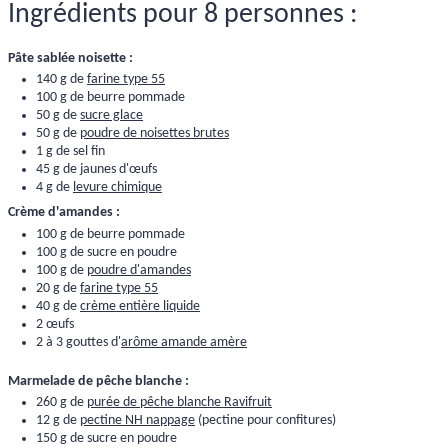
Ingrédients pour 8 personnes :
Pâte sablée noisette :
140 g de
farine type 55
100 g de beurre pommade
50 g de
sucre glace
50 g de
poudre de noisettes brutes
1 g de sel fin
45 g de jaunes d'œufs
4 g de
levure chimique
Crème d'amandes :
100 g de beurre pommade
100 g de sucre en poudre
100 g de
poudre d'amandes
20 g de
farine type 55
40 g de
crème entière liquide
2 œufs
2 à 3 gouttes d'
arôme amande amère
Marmelade de pêche blanche :
260 g de
purée de pêche blanche Ravifruit
12 g de
pectine NH nappage
(pectine pour confitures)
150 g de sucre en poudre