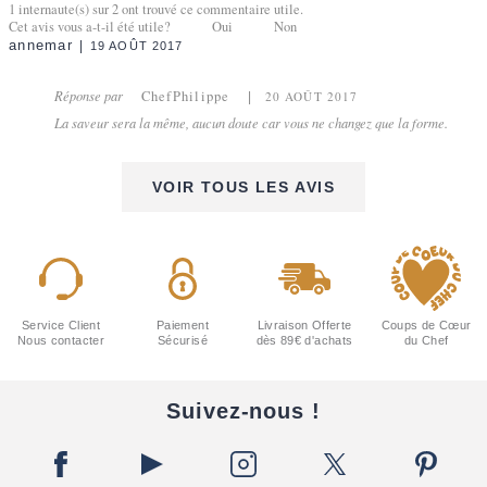
1
internaute(s) sur
2
ont trouvé ce commentaire utile.
Cet avis vous a-t-il été utile?
Oui
Non
annemar
19 AOÛT 2017
Réponse par
ChefPhilippe
20 AOÛT 2017
La saveur sera la même, aucun doute car vous ne changez que la forme.
VOIR TOUS LES AVIS
Service Client
Paiement
Livraison Offerte
Coups de Cœur
Nous contacter
Sécurisé
dès 89€ d'achats
du Chef
Suivez-nous !