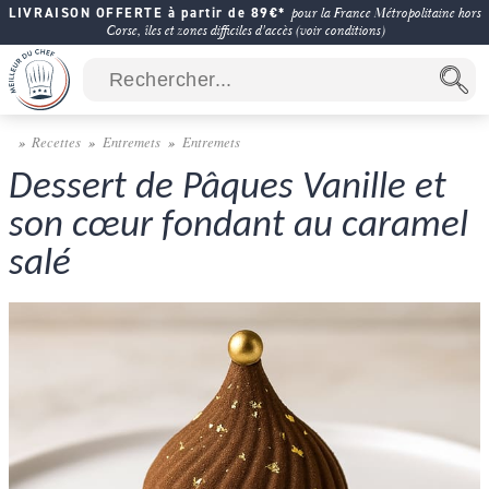
LIVRAISON OFFERTE à partir de 89€*
pour la France Métropolitaine hors
Corse, îles et zones difficiles d'accès (voir conditions)
Recettes
Entremets
Entremets
Dessert de Pâques Vanille et
son cœur fondant au caramel
salé