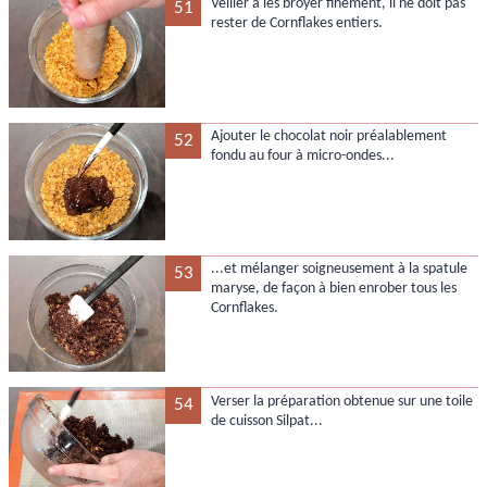
Veiller à les broyer finement, il ne doit pas
51
rester de Cornflakes entiers.
Ajouter le chocolat noir préalablement
52
fondu au four à micro-ondes...
...et mélanger soigneusement à la spatule
53
maryse, de façon à bien enrober tous les
Cornflakes.
Verser la préparation obtenue sur une toile
54
de cuisson Silpat...