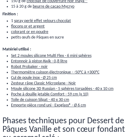
150 g de
chocolat de couverture noir Inaya™
15 à 20 g de
beurre de cacao Mycryo
Finition :
1
spray perlé effet velours chocolat
flocons or et argent
colorant or en poudre
petits œufs de Pâques en sucre
Matériel utilisé :
Set 2 moules silicone Multi Flex - 6 mini sphères
Entonnoir à piston Kwik - 0,8 litre
Robot Probaker - noir
Thermomètre cuisson électronique - -50°C à +300°C
Cul de poule inox - Ø 25 cm
Zesteur râpe Classic Microplane - Noir
Moule silicone 3D Russian - 5 sphères torsadées - 40 x 10 cm
Poche à douille jetable Comfort - 59 cm (x 10)
Toile de cuisson Silpat - 40 x 30 cm
Emporte-pièce rond uni - Exoglass® - Ø 6 cm
Phases techniques pour Dessert de
Pâques Vanille et son cœur fondant