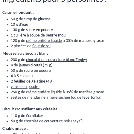
Caramel fondant :
50 g de
sirop de glucose
10 g d'eau
130 g de sucre en poudre
1 cuillère à soupe de beurre mou
120 g de
crème entière liquide
à 35% de matière grasse
2 pincées de
fleur de sel
Mousse au chocolat blanc :
200 g de
chocolat de couverture blanc Zéphyr
4 de jaunes d'œufs (75 g)
50 g de sucre en poudre
4 à 5 cl d'eau
2
feuilles de gélatine
(4 g)
vanille en poudre
250 g de
crème entière liquide
à 35% de matière grasse
zestes de mandarine amère séchée (ou de
fève Tonka
)
Biscuit croustillant aux céréales :
110 g de Cornflakes
60 g de
chocolat de couverture noir Inaya™
Chablonnage :