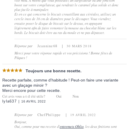
vite mou. À moins que vous possédiez un surgélateur ou une fonction
boost sur votre congélateur, qui rendrait le caramel plus solide et donc
plus facile à manipuler.
Et en ce qui concerne le biscuit croustillant aux céréales, utilisez un
cercle inox de 18 cm de diamètre pour le découper. Vous viendrez
ensuite poser le disque de biscuit sur le dessus, en appuyant
légèrement afin de faire remonter la mousse au chocolat blanc sur les
bords. Le biscuit doit être au ras du moule et ne pas dépasser.
Réponse par
Jeannine68
30 MARS 2018
Merci pour votre réponse rapide et vos précisions ! Bonne fêtes de
Pâques !
Toujours une bonne recette.
Recette parfaite, comme d'habitude ! Peut-on faire une variante
avec un glaçage miroir ?
Merci encore pour cette recette.
Cet avis vous a-t-il été utile?
Oui
Non
lyla637
16 AVRIL 2022
Réponse par
ChefPhilippe
19 AVRIL 2022
Bonjour,
Oui, comme pour ma recette d'
entremets Oblio
, les deux finitions sont