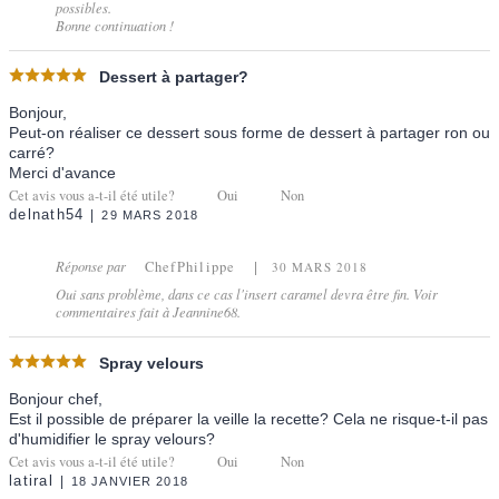
possibles.
Bonne continuation !
Dessert à partager?
Bonjour,
Peut-on réaliser ce dessert sous forme de dessert à partager ron ou
carré?
Merci d'avance
Cet avis vous a-t-il été utile?
Oui
Non
delnath54
29 MARS 2018
Réponse par
ChefPhilippe
30 MARS 2018
Oui sans problème, dans ce cas l'insert caramel devra être fin. Voir
commentaires fait à Jeannine68.
Spray velours
Bonjour chef,
Est il possible de préparer la veille la recette? Cela ne risque-t-il pas
d'humidifier le spray velours?
Cet avis vous a-t-il été utile?
Oui
Non
latiral
18 JANVIER 2018