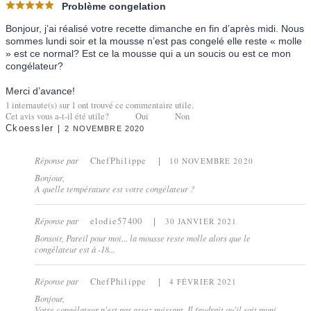
Problème congelation
Bonjour, j’ai réalisé votre recette dimanche en fin d’après midi. Nous
sommes lundi soir et la mousse n’est pas congelé elle reste « molle
» est ce normal? Est ce la mousse qui a un soucis ou est ce mon
congélateur?
Merci d’avance!
1
internaute(s) sur
1
ont trouvé ce commentaire utile.
Cet avis vous a-t-il été utile?
Oui
Non
Ckoessler
2 NOVEMBRE 2020
Réponse par
ChefPhilippe
10 NOVEMBRE 2020
Bonjour,
A quelle température est votre congélateur ?
Réponse par
elodie57400
30 JANVIER 2021
Bonsoir, Pareil pour moi... la mousse reste molle alors que le
congélateur est à -18...
Réponse par
ChefPhilippe
4 FÉVRIER 2021
Bonjour,
Votre congélateur n'est pas assez puissant. Il faudrait qu'il soit muni