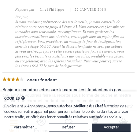
Réponse par
ChefPhilippe
22 JANVIER 2018
Bonjour,
Si vous souhaitez préparer ce dessert la veille, je vous conseille de
réaliser cette recette jusqu'à l'étape 65. Vous conserverez les sphères
torsadées dans leur moule, au congélateur. Et vous garderez les
biscuits croustillants aux céréales, enveloppés dans du papier film, au
réfrigérateur. Vous procèderez au montage le jour de la dégustation,
donc de l'étape 66 à 77. Ainsi la décoration finale ne sera pas abîmée.
Si vous désirez préparer cette recette plusieurs jours à l'avance, vous
placerez les biscuits croustillants aux céréales, préalablement filmés,
au congélateur, avec les sphères torsadées. Puis vous pourrez suivre
les étapes 66 à 77 le jour de la dégustation.
coeur fondant
Bonjour,je voudrais etre sure:le caramel est fondant mais pas
coulant?Je voudrais faire la recette sous forme de buche et mettre
COOKIES 🍪
un insert de caramel fondant mais qui ne coule pas à la
découpe.Est ce la bonne recette ou dois je procéder différemment?
En cliquant « Accepter », vous autorisez
Meilleur du Chef
à stocker des
Merci beaucoup
cookies sur votre appareil pour personnaliser le contenu du site, analyser
notre trafic, et offrir des fonctionnalités relatives aux médias sociaux.
1
internaute(s) sur
2
ont trouvé ce commentaire utile.
Cet avis vous a-t-il été utile?
Oui
Non
Paramétrer...
Refuser
Accepter
sarahbarthelemy
1 NOVEMBRE 2017
Menu
Promos
Favoris
Compte
Panier