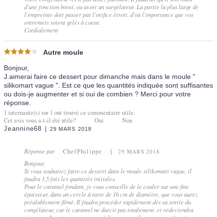
d'une fonction boost, ou avoir un surgélateur. La partie la plus large de
l'empreinte doit passer par l'orifice étroit, d'où l'importance que vos
entremets soient gelés à coeur.
Cordialement
Autre moule
Bonjour,
J.aimerai faire ce dessert pour dimanche mais dans le moule "
silikomart vague ". Est ce que les quantités indiquée sont suffisantes
ou dois-je augmenter et si oui de combien ? Merci pour votre
réponse.
1
internaute(s) sur
1
ont trouvé ce commentaire utile.
Cet avis vous a-t-il été utile?
Oui
Non
Jeannine68
29 MARS 2018
Réponse par
ChefPhilippe
29 MARS 2018
Bonjour,
Si vous souhaitez faire ce dessert dans le moule silikomart vague, il
faudra 1,5 fois les quantités initiales.
Pour le caramel fondant, je vous conseille de le couler sur une fine
épaisseur, dans un cercle à tarte de 16 cm de diamètre, que vous aurez
préalablement filmé. Il faudra procéder rapidement dès sa sortie du
congélateur, car le caramel ne durcit pas totalement, et redeviendra