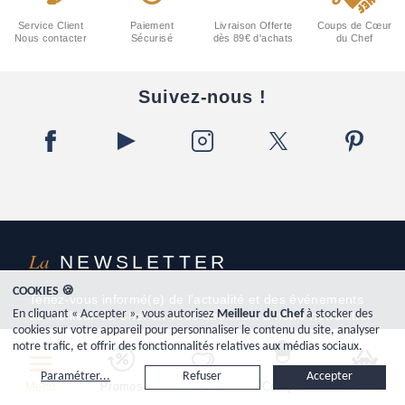
Service Client
Paiement
Livraison Offerte
Coups de Cœur
Nous contacter
Sécurisé
dès 89€ d'achats
du Chef
Suivez-nous !
La
NEWSLETTER
COOKIES 🍪
Tenez-vous informé(e) de l'actualité et des événements
En cliquant « Accepter », vous autorisez
Meilleur du Chef
à stocker des
de Meilleur du Chef en vous abonnant à notre newsletter
cookies sur votre appareil pour personnaliser le contenu du site, analyser
notre trafic, et offrir des fonctionnalités relatives aux médias sociaux.
Paramétrer...
Refuser
Accepter
Menu
Promos
Favoris
Compte
Panier