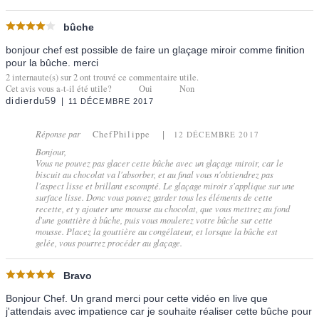
bûche
bonjour chef est possible de faire un glaçage miroir comme finition
pour la bûche. merci
2
internaute(s) sur
2
ont trouvé ce commentaire utile.
Cet avis vous a-t-il été utile?
Oui
Non
didierdu59
11 DÉCEMBRE 2017
Réponse par
ChefPhilippe
12 DÉCEMBRE 2017
Bonjour,
Vous ne pouvez pas glacer cette bûche avec un glaçage miroir, car le
biscuit au chocolat va l'absorber, et au final vous n'obtiendrez pas
l'aspect lisse et brillant escompté. Le glaçage miroir s'applique sur une
surface lisse. Donc vous pouvez garder tous les éléments de cette
recette, et y ajouter une mousse au chocolat, que vous mettrez au fond
d'une gouttière à bûche, puis vous moulerez votre bûche sur cette
mousse. Placez la gouttière au congélateur, et lorsque la bûche est
gelée, vous pourrez procéder au glaçage.
Bravo
Bonjour Chef. Un grand merci pour cette vidéo en live que
j'attendais avec impatience car je souhaite réaliser cette bûche pour