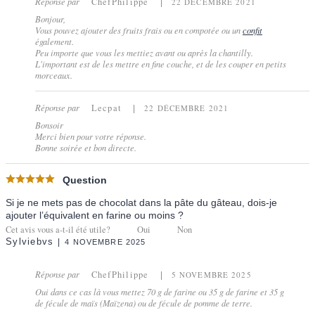
Réponse par
ChefPhilippe
22 DÉCEMBRE 2021
Bonjour,
Vous pouvez ajouter des fruits frais ou en compotée ou un
confit
également.
Peu importe que vous les mettiez avant ou après la chantilly.
L'important est de les mettre en fine couche, et de les couper en petits
morceaux.
Réponse par
Lecpat
22 DÉCEMBRE 2021
Bonsoir
Merci bien pour votre réponse.
Bonne soirée et bon directe.
Question
Si je ne mets pas de chocolat dans la pâte du gâteau, dois-je
ajouter l’équivalent en farine ou moins ?
Cet avis vous a-t-il été utile?
Oui
Non
Sylviebvs
4 NOVEMBRE 2025
Réponse par
ChefPhilippe
5 NOVEMBRE 2025
Oui dans ce cas là vous mettez 70 g de farine ou 35 g de farine et 35 g
de fécule de maïs (Maïzena) ou de fécule de pomme de terre.