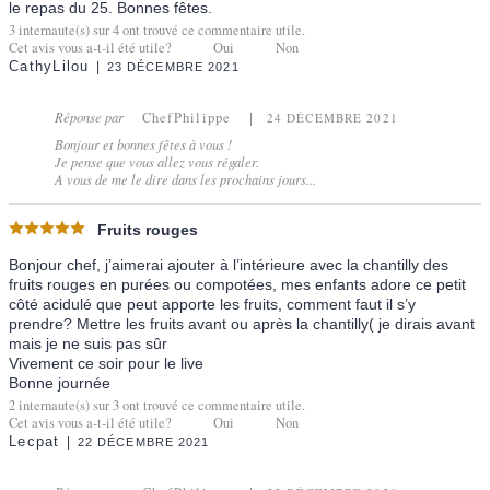
le repas du 25. Bonnes fêtes.
3
internaute(s) sur
4
ont trouvé ce commentaire utile.
Cet avis vous a-t-il été utile?
Oui
Non
CathyLilou
23 DÉCEMBRE 2021
Réponse par
ChefPhilippe
24 DÉCEMBRE 2021
Bonjour et bonnes fêtes à vous !
Je pense que vous allez vous régaler.
A vous de me le dire dans les prochains jours...
Fruits rouges
Bonjour chef, j’aimerai ajouter à l’intérieure avec la chantilly des
fruits rouges en purées ou compotées, mes enfants adore ce petit
côté acidulé que peut apporte les fruits, comment faut il s’y
prendre? Mettre les fruits avant ou après la chantilly( je dirais avant
mais je ne suis pas sûr
Vivement ce soir pour le live
Bonne journée
2
internaute(s) sur
3
ont trouvé ce commentaire utile.
Cet avis vous a-t-il été utile?
Oui
Non
Lecpat
22 DÉCEMBRE 2021