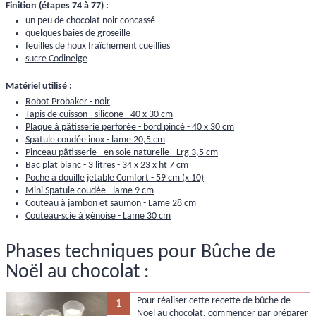
Finition (étapes 74 à 77) :
un peu de chocolat noir concassé
quelques baies de groseille
feuilles de houx fraîchement cueillies
sucre Codineige
Matériel utilisé :
Robot Probaker - noir
Tapis de cuisson - silicone - 40 x 30 cm
Plaque à pâtisserie perforée - bord pincé - 40 x 30 cm
Spatule coudée inox - lame 20,5 cm
Pinceau pâtisserie - en soie naturelle - Lrg 3,5 cm
Bac plat blanc - 3 litres - 34 x 23 x ht 7 cm
Poche à douille jetable Comfort - 59 cm (x 10)
Mini Spatule coudée - lame 9 cm
Couteau à jambon et saumon - Lame 28 cm
Couteau-scie à génoise - Lame 30 cm
Phases techniques pour Bûche de
Noël au chocolat :
Pour réaliser cette recette de bûche de
1
Noël au chocolat, commencer par préparer