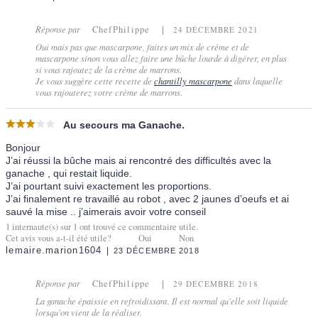
Réponse par
ChefPhilippe
24 DÉCEMBRE 2021
Oui mais pas que mascarpone, faites un mix de crème et de
mascarpone sinon vous allez faire une bûche lourde à digérer, en plus
si vous rajoutez de la crème de marrons.
Je vous suggère cette recette de
chantilly mascarpone
dans laquelle
vous rajouterez votre crème de marrons.
Au secours ma Ganache.
Bonjour
J’ai réussi la bûche mais ai rencontré des difficultés avec la
ganache , qui restait liquide.
J’ai pourtant suivi exactement les proportions.
J’ai finalement re travaillé au robot , avec 2 jaunes d’oeufs et ai
sauvé la mise .. j’aimerais avoir votre conseil
1
internaute(s) sur
1
ont trouvé ce commentaire utile.
Cet avis vous a-t-il été utile?
Oui
Non
lemaire.marion1604
23 DÉCEMBRE 2018
Réponse par
ChefPhilippe
29 DÉCEMBRE 2018
La ganache épaissie en refroidissant. Il est normal qu'elle soit liquide
lorsqu'on vient de la réaliser.