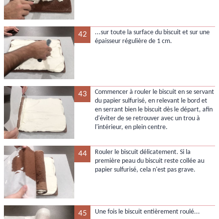
...sur toute la surface du biscuit et sur une
42
épaisseur régulière de 1 cm.
Commencer à rouler le biscuit en se servant
43
du papier sulfurisé, en relevant le bord et
en serrant bien le biscuit dès le départ, afin
d'éviter de se retrouver avec un trou à
l'intérieur, en plein centre.
Rouler le biscuit délicatement. Si la
44
première peau du biscuit reste collée au
papier sulfurisé, cela n'est pas grave.
Une fois le biscuit entièrement roulé...
45