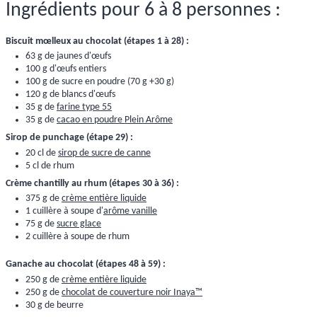
Ingrédients pour 6 à 8 personnes :
Biscuit mœlleux au chocolat (étapes 1 à 28) :
63 g de jaunes d'œufs
100 g d'œufs entiers
100 g de sucre en poudre (70 g +30 g)
120 g de blancs d'œufs
35 g de
farine type 55
35 g de
cacao en poudre Plein Arôme
Sirop de punchage (étape 29) :
20 cl de
sirop de sucre de canne
5 cl de rhum
Crème chantilly au rhum (étapes 30 à 36) :
375 g de
crème entière liquide
1 cuillère à soupe d'
arôme vanille
75 g de
sucre glace
2 cuillère à soupe de rhum
Ganache au chocolat (étapes 48 à 59) :
250 g de
crème entière liquide
250 g de
chocolat de couverture noir Inaya™
30 g de beurre