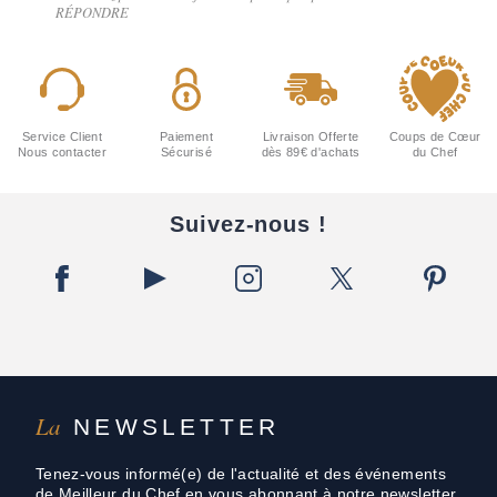
RÉPONDRE
Service Client
Paiement
Livraison Offerte
Coups de Cœur
Nous contacter
Sécurisé
dès 89€ d'achats
du Chef
Suivez-nous !
La
NEWSLETTER
Tenez-vous informé(e) de l'actualité et des événements
de Meilleur du Chef en vous abonnant à notre newsletter