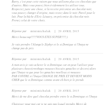
Barry, c'est pour cette raison que nous utilisons plus ces chocolats que
d'autres. Mais vous pouvez bien évidemment les utiliser tous.
Respectez juste une chose, si la recette préconise un chocolat noir,
vous pouvez changer d'origine, mais restez dans le noir. Pareil pour le
lait. Pour la bûche d'Eric Léautey, on préconise du chocolat noir.
Prenez celui de votre choix.
Réponse par
minimichalak
20 AVRIL 2015
Merci beaucoup!!!!!!VOUS ETES SUPER!!!!!;)
Je vais prendre l'Alunga le Zéphyr et le st.Domigue si l'Inaya ne
change pas de prix
Réponse par
minimichalak
20 AVRIL 2015
A mon avis je vais acheter le st.Domingue car on peut l'utiliser pour
plusieurs choses(enrobages mousses biscuits ganaches et decors) alors
que l'Inaya va que pour les ganaches moelleux et mousses
PAR CONTRE si l'Inaya CHANGE DE PRIX ET DEVIENT MOINS
CHER que le st.Domingue comme avant eh bien je le prends
Réponse par
minimichalak
20 AVRIL 2015
Merci de me dire quel chocolat prendre entre le st.Domingue et l'Inaya
Choisissez pour moi car je ne sais pas lequel prendre Merci de