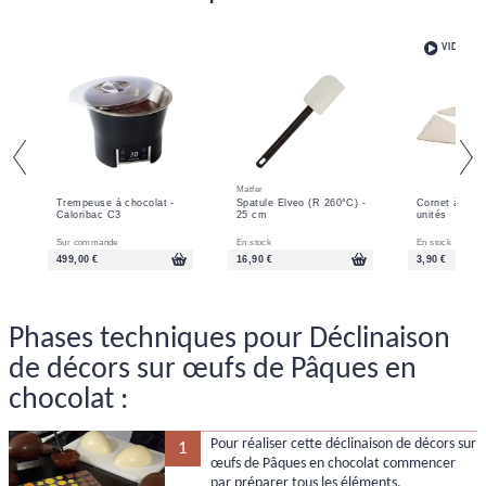
VIDÉO
Matfer
Trempeuse à chocolat -
Spatule Elveo (R 260°C) -
Cornet à écrit
Caloribac C3
25 cm
unités
Sur commande
En stock
En stock
499,00 €
16,90 €
3,90 €
Phases techniques pour Déclinaison
de décors sur œufs de Pâques en
chocolat :
Pour réaliser cette déclinaison de décors sur
1
œufs de Pâques en chocolat commencer
par préparer tous les éléments.