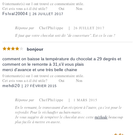
0
internaute(s) sur
1
ont trouvé ce commentaire utile.
Cet avis vous a-t-il été utile?
Oui
Non
Fslval20004
26 JUILLET 2017
Réponse par
ChefPhilippe
26 JUILLET 2017
Il faut que votre chocolat soit dit "de couverture". Est ce le cas ?
bonjour
comment on baisse la température du chocolat a 29 degrés et
comment on le remonte à 31,s'il vous plais
merci d'avance et une très belle chaine
0
internaute(s) sur
1
ont trouvé ce commentaire utile.
Cet avis vous a-t-il été utile?
Oui
Non
mehdi20
27 FÉVRIER 2015
Réponse par
ChefPhilippe
1 MARS 2015
En le remuant, le transvasant d'un récipient à l'autre, ça c'est pour le
refroidir. Pour le réchauffer au bain-marie.
Je vous suggère de tempérer le chocolat avec cette
méthode
beaucoup
plus facile à mettre en œuvre.