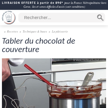
LIVRAISON OFFERTE à partir de 89€*
pour la France Métropolitaine hors
Corse, îles et zones difficiles d'accès (voir conditions)
Recettes
Techniques & bases
La pâtisserie
Tabler du chocolat de
couverture