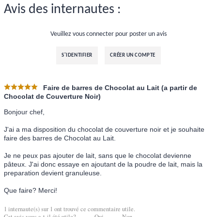
Avis des internautes :
Veuillez vous connecter pour poster un avis
S'IDENTIFIER
CRÉER UN COMPTE
Faire de barres de Chocolat au Lait (a partir de
Chocolat de Couverture Noir)
Bonjour chef,
J'ai a ma disposition du chocolat de couverture noir et je souhaite
faire des barres de Chocolat au Lait.
Je ne peux pas ajouter de lait, sans que le chocolat devienne
pâteux. J'ai donc essaye en ajoutant de la poudre de lait, mais la
preparation devient granuleuse.
Que faire? Merci!
1
internaute(s) sur
1
ont trouvé ce commentaire utile.
Cet avis vous a-t-il été utile?
Oui
Non