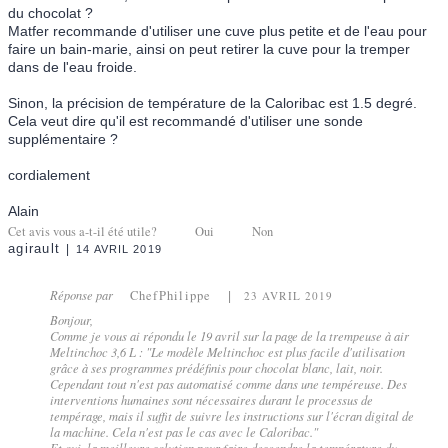
du chocolat ?
Matfer recommande d'utiliser une cuve plus petite et de l'eau pour
faire un bain-marie, ainsi on peut retirer la cuve pour la tremper
dans de l'eau froide.
Sinon, la précision de température de la Caloribac est 1.5 degré.
Cela veut dire qu'il est recommandé d'utiliser une sonde
supplémentaire ?
cordialement
Alain
Cet avis vous a-t-il été utile?
Oui
Non
agirault
14 AVRIL 2019
Réponse par
ChefPhilippe
23 AVRIL 2019
Bonjour,
Comme je vous ai répondu le 19 avril sur la page de la trempeuse à air
Meltinchoc 3,6 L : "Le modèle Meltinchoc est plus facile d'utilisation
grâce à ses programmes prédéfinis pour chocolat blanc, lait, noir.
Cependant tout n'est pas automatisé comme dans une tempéreuse. Des
interventions humaines sont nécessaires durant le processus de
tempérage, mais il suffit de suivre les instructions sur l'écran digital de
la machine. Cela n'est pas le cas avec le Caloribac."