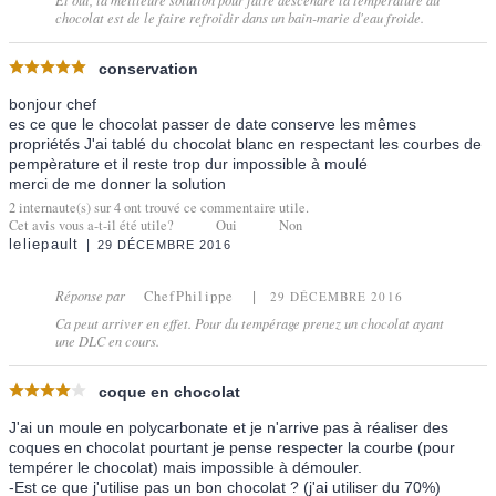
Et oui, la meilleure solution pour faire descendre la température du
chocolat est de le faire refroidir dans un bain-marie d'eau froide.
conservation
bonjour chef
es ce que le chocolat passer de date conserve les mêmes
propriétés J'ai tablé du chocolat blanc en respectant les courbes de
pempèrature et il reste trop dur impossible à moulé
merci de me donner la solution
2
internaute(s) sur
4
ont trouvé ce commentaire utile.
Cet avis vous a-t-il été utile?
Oui
Non
leliepault
29 DÉCEMBRE 2016
Réponse par
ChefPhilippe
29 DÉCEMBRE 2016
Ca peut arriver en effet. Pour du tempérage prenez un chocolat ayant
une DLC en cours.
coque en chocolat
J'ai un moule en polycarbonate et je n'arrive pas à réaliser des
coques en chocolat pourtant je pense respecter la courbe (pour
tempérer le chocolat) mais impossible à démouler.
-Est ce que j'utilise pas un bon chocolat ? (j'ai utiliser du 70%)