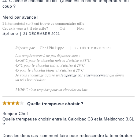
40°C avec le chocolat au lait. Quelle est la bonne température du
coup ?
Merci par avance !
2
internaute(s) sur
3
ont trouvé ce commentaire utile.
Cet avis vous a-t-il été utile?
Oui
Non
Sphene
21 DÉCEMBRE 2021
Réponse par
ChefPhilippe
22 DÉCEMBRE 2021
Les températures à ne pas dépasser sont :
45/50°C pour le chocolat noir et s'utilise à 31°C
45°C pour le chocolat lait et s'utilise à 29°C
45 pour le chocolat blanc et s'utilise à 28°C
Je vous encourage à faire un
tempérage par ensemencement
qui donne
un très bon résultat.
25/26°C c'est trop bas pour un chocolat au lait.
Quelle trempeuse choisir ?
Bonjour Chef
Quelle trempeuse choisir entre la Caloribac C3 et la Meltinchoc 3.6L
?
Dans les deux cas, comment faire pour redescendre la température