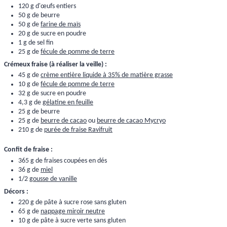
120 g d'œufs entiers
50 g de beurre
50 g de
farine de maïs
20 g de sucre en poudre
1 g de sel fin
25 g de
fécule de pomme de terre
Crémeux fraise (à réaliser la veille) :
45 g de
crème entière liquide à 35% de matière grasse
10 g de
fécule de pomme de terre
32 g de sucre en poudre
4,3 g de
gélatine en feuille
25 g de beurre
25 g de
beurre de cacao
ou
beurre de cacao Mycryo
210 g de
purée de fraise Ravifruit
Confit de fraise :
365 g de fraises coupées en dés
36 g de
miel
1/2
gousse de vanille
Décors :
220 g de pâte à sucre rose sans gluten
65 g de
nappage miroir neutre
10 g de pâte à sucre verte sans gluten