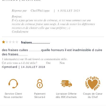
Réponse par
ChefPhilippe
4 JUILLET 2023
Bonjour,
Il n'y a pas qu'une recette de crémeux, et ici nous sommes sur une
recette de crémeux fraise sans oeufs. À vous de tester les différentes
recettes et de choisir celle que vous préférez ;-)
Cordialement
fraises...................
des fraises cuites .............quelle horreurs il est inadmissible d cuire
des fraises..........
1
internaute(s) sur
16
ont trouvé ce commentaire utile.
Cet avis vous a-t-il été utile?
Oui
Non
ripmotard
14 JUILLET 2018
Service Client
Paiement
Livraison Offerte
Coups de Cœur
Nous contacter
Sécurisé
dès 89€ d'achats
du Chef