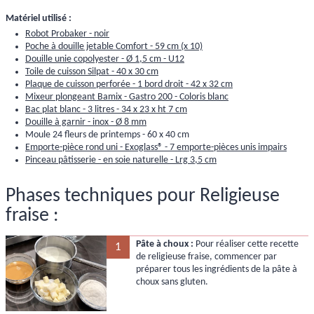
Matériel utilisé :
Robot Probaker - noir
Poche à douille jetable Comfort - 59 cm (x 10)
Douille unie copolyester - Ø 1,5 cm - U12
Toile de cuisson Silpat - 40 x 30 cm
Plaque de cuisson perforée - 1 bord droit - 42 x 32 cm
Mixeur plongeant Bamix - Gastro 200 - Coloris blanc
Bac plat blanc - 3 litres - 34 x 23 x ht 7 cm
Douille à garnir - inox - Ø 8 mm
Moule 24 fleurs de printemps - 60 x 40 cm
Emporte-pièce rond uni - Exoglass® - 7 emporte-pièces unis impairs
Pinceau pâtisserie - en soie naturelle - Lrg 3,5 cm
Phases techniques pour Religieuse
fraise :
Pâte à choux :
Pour réaliser cette recette
1
de religieuse fraise, commencer par
préparer tous les ingrédients de la pâte à
choux sans gluten.