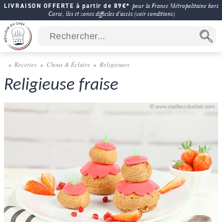
LIVRAISON OFFERTE à partir de 89€*
pour la France Métropolitaine hors
Corse, îles et zones difficiles d'accès (voir conditions)
Recettes
Choux & Éclairs
Religieuses
Religieuse fraise