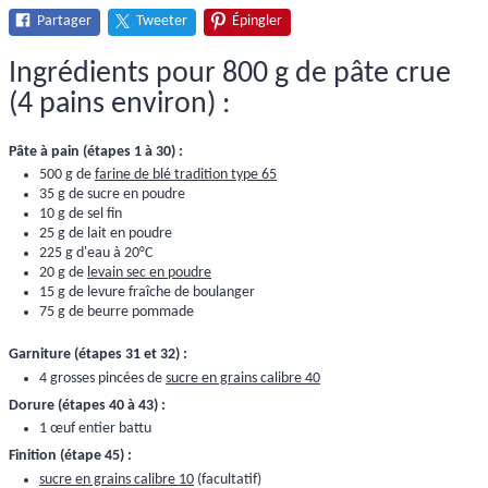
Partager
Tweeter
Épingler
Ingrédients pour 800 g de pâte crue
(4 pains environ) :
Pâte à pain (étapes 1 à 30) :
500 g de
farine de blé tradition type 65
35 g de sucre en poudre
10 g de sel fin
25 g de lait en poudre
225 g d'eau à 20°C
20 g de
levain sec en poudre
15 g de levure fraîche de boulanger
75 g de beurre pommade
Garniture (étapes 31 et 32) :
4 grosses pincées de
sucre en grains calibre 40
Dorure (étapes 40 à 43) :
1 œuf entier battu
Finition (étape 45) :
sucre en grains calibre 10
(facultatif)