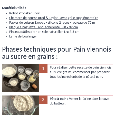
Matériel utilisé :
Robot Probaker - noir
Chambre de pousse Brod & Taylor - avec grille supplémentaire
Papier de cuisson Exopap - silicone 2 faces - rouleau de 75 m
Plaque à baguette - anti-adhérente - 38 x 32 cm
Pinceau pâtisserie - en soie naturelle - Lrg 3,5 cm
Lame de boulanger
Phases techniques pour Pain viennois
au sucre en grains :
Pour réaliser cette recette de pain viennois
1
au sucre grains, commencer par préparer
tous les ingrédients de la pâte à pain.
Pâte à pain :
Verser la farine dans la cuve
2
du batteur.