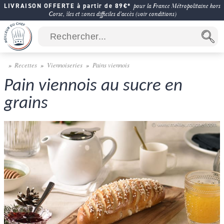
LIVRAISON OFFERTE à partir de 89€*
pour la France Métropolitaine hors
Corse, îles et zones difficiles d'accès (voir conditions)
Recettes
Viennoiseries
Pains viennois
Pain viennois au sucre en
grains