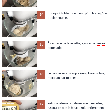
...jusqu'à l'obtention d'une pâte homogène
14
et bien souple.
À ce stade de la recette, ajouter le
beurre
15
pommade
.
Le beurre sera incorporé en plusieurs fois,
16
morceau par morceau.
Pétrir à vitesse rapide encore 5 minutes,
17
jusqu'à ce que le beurre soit entièrement