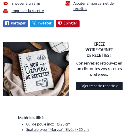
Envoyer à un ami
Ajouter à mon carnet de
recettes
Imprimer la recette
Partager
Tweeter
Épingler
CRÉEZ
VOTRE CARNET
DE RECETTES !
Conservez et retrouvez en
un clic toutes vos recettes
préférées.
J'ajoute cette recette >
Matériel utilisé :
Cul de poule inox - Ø 25 cm
Spatule type "Maryse" (Elvéa) - 35 cm