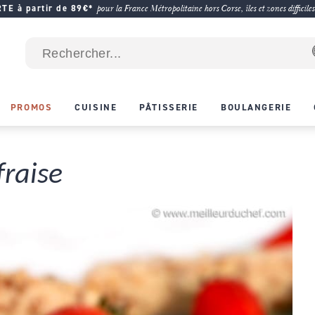
E à partir de 89€*
pour la France Métropolitaine hors Corse, îles et zones difficiles
PROMOS
CUISINE
PÂTISSERIE
BOULANGERIE
fraise