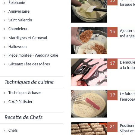
13
Épiphanie
lorsque l
Anniversaire
Saint-Valentin
Chandeleur
Ajouter e
15
mélange
Mardi gras et Carnaval
Halloween
Pièce montée - Wedding cake
Démouler
17
Gâteaux Fête des Mères
à la frai
Techniques de cuisine
Techniques & bases
Le faire
19
l'enroba
C.A.P Pâtissier
Recette de Chefs
Positionn
21
Chefs
Silpat et