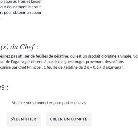
 plaque au frais et laisser
tout doucement le cœur
ers pour obtenir un coeur
.
(s) du Chef :
ésirez pas utiliser de feuilles de gélatine, qui est un produit d'origine animale, v
ar de l'
agar-agar
obtenu à partir d'algues rouges provenant des océans.
onisé par Chef Philippe : 1 feuille de gélatine de 2 g = 0,6 g d'agar-agar.
s :
Veuillez vous connecter pour poster un avis
S'IDENTIFIER
CRÉER UN COMPTE