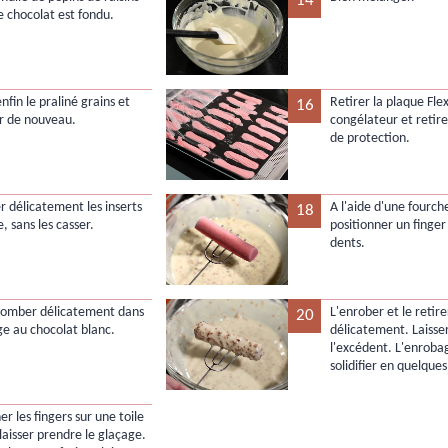
14
e chocolat est fondu.
nfin le praliné grains et
Retirer la plaque Fle
16
r de nouveau.
congélateur et retire
de protection.
 délicatement les inserts
A l'aide d'une fourch
18
se, sans les casser.
positionner un finger 
dents.
 tomber délicatement dans
L'enrober et le retire
20
ge au chocolat blanc.
délicatement. Laisser
l'excédent. L'enroba
solidifier en quelque
er les fingers sur une toile
 laisser prendre le glaçage.