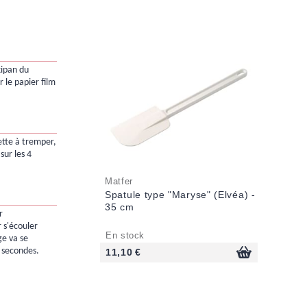
xipan du
r le papier film
ette à tremper,
sur les 4
Matfer
Spatule type "Maryse" (Elvéa) -
35 cm
r
 s'écouler
En stock
ge va se
s secondes.
11,10 €