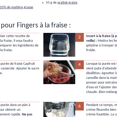
55 g de
praliné grains
 35% de matière grasse
our Fingers à la fraise :
iser cette recette de
Insert à la fraise (à 
2
 la fraise, il vous faudra
veille) :
Mettre les feu
préparer les ingrédients de
gélatine à tremper d
 la fraise.
froide.
 purée de fraise Capfruit
Lorsque la purée est 
4
 casserole. Ajouter le sucre
vient juste d'atteind
e.
ébullition, égoutter l
ramollie dans la main
presser pour extrai
d'eau et l'ajouter da
chaude. Bien mélang
a purée dans un plat à
Pendant ce temps, m
6
our obtenir un
crème fleurette bien 
ssement rapide.
Ne pas
crème fouettée. La c