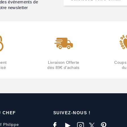
et des événements de
otre newsletter
ent
Livraison Offerte
Coups
isé
dès 89€ d'achats
du
U CHEF
SUIVEZ-NOUS !
f Philippe