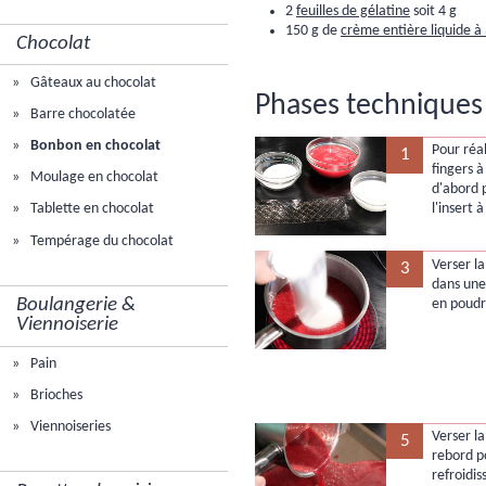
2
feuilles de gélatine
soit 4 g
150 g de
crème entière liquide à
Chocolat
Gâteaux au chocolat
Phases techniques p
Barre chocolatée
Bonbon en chocolat
Pour réal
1
fingers à
Moulage en chocolat
d'abord 
l'insert à
Tablette en chocolat
Tempérage du chocolat
Verser la
3
dans une
Boulangerie &
en poudr
Viennoiserie
Pain
Brioches
Viennoiseries
Verser l
5
rebord p
refroidi