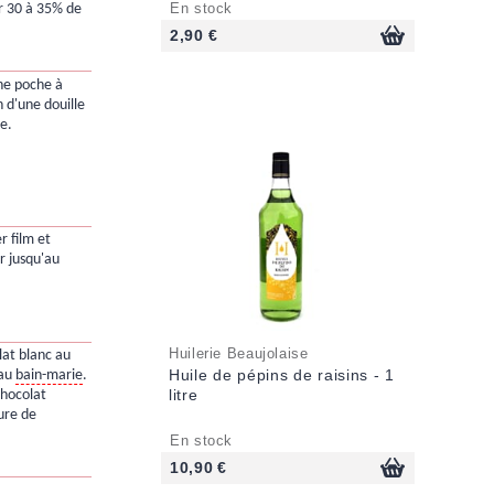
En stock
r 30 à 35% de
2,90 €
ne poche à
on d'une douille
e.
r film et
r jusqu'au
Huilerie Beaujolaise
lat blanc au
Huile de pépins de raisins - 1
 au
bain-marie
.
litre
chocolat
ure de
En stock
10,90 €