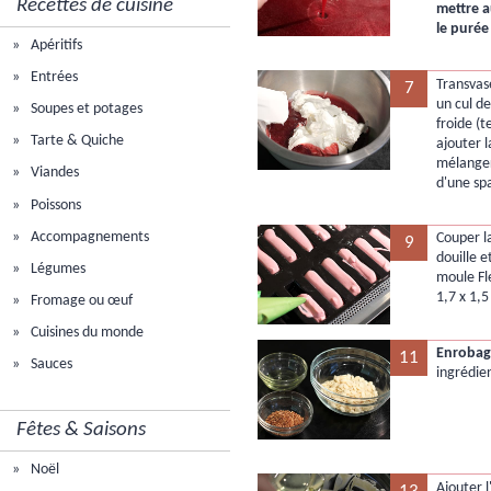
Recettes de cuisine
mettre a
le purée 
Apéritifs
Entrées
Transvas
7
un cul de
Soupes et potages
froide (
Tarte & Quiche
ajouter 
mélanger
Viandes
d'une sp
Poissons
Accompagnements
Couper l
9
douille e
Légumes
moule Fl
1,7 x 1,
Fromage ou œuf
Cuisines du monde
Enrobag
11
Sauces
ingrédie
Fêtes & Saisons
Noël
Ajouter l