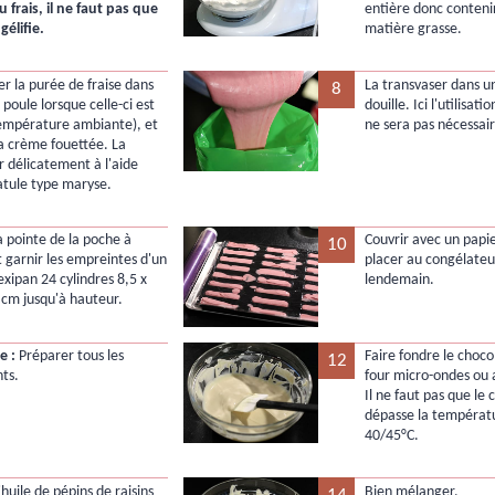
u frais, il ne faut pas que
entière donc conteni
gélifie.
matière grasse.
er la purée de fraise dans
La transvaser dans u
8
 poule lorsque celle-ci est
douille. Ici l'utilisati
température ambiante), et
ne sera pas nécessair
la crème fouettée. La
 délicatement à l'aide
atule type maryse.
a pointe de la poche à
Couvrir avec un papie
10
t garnir les empreintes d'un
placer au congélateu
exipan 24 cylindres 8,5 x
lendemain.
5 cm jusqu'à hauteur.
e :
Préparer tous les
Faire fondre le choco
12
nts.
four micro-ondes ou
Il ne faut pas que le 
dépasse la températ
40/45°C.
'huile de pépins de raisins
Bien mélanger.