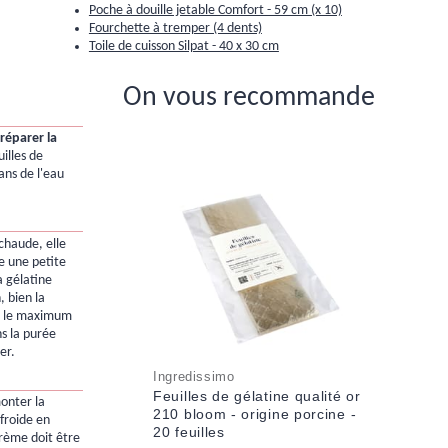
Poche à douille jetable Comfort - 59 cm (x 10)
Fourchette à tremper (4 dents)
Toile de cuisson Silpat - 40 x 30 cm
On vous recommande
préparer la
illes de
ans de l'eau
chaude, elle
re une petite
a gélatine
, bien la
re le maximum
ns la purée
er.
Ingredissimo
Feuilles de gélatine qualité or
onter la
210 bloom - origine porcine -
froide en
20 feuilles
rème doit être