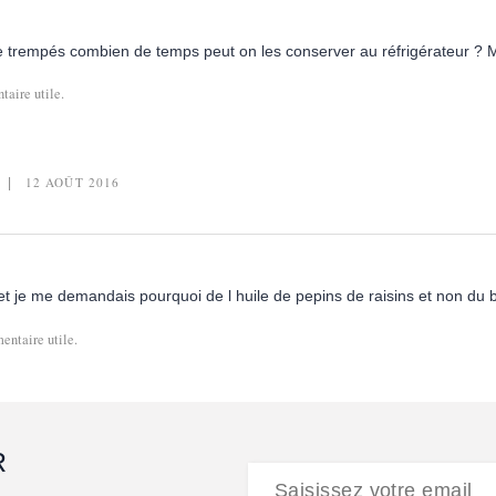
ise trempés combien de temps peut on les conserver au réfrigérateur ? 
aire utile.
12 AOÛT 2016
 et je me demandais pourquoi de l huile de pepins de raisins et non du 
entaire utile.
R