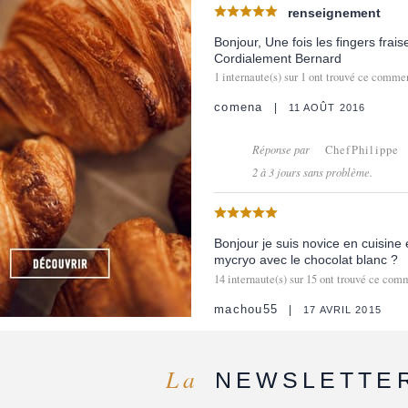
renseignement
Bonjour, Une fois les fingers fra
Cordialement Bernard
1
internaute(s) sur
1
ont trouvé ce comment
comena
11 AOÛT 2016
Réponse par
ChefPhilippe
2 à 3 jours sans problème.
Bonjour je suis novice en cuisine
mycryo avec le chocolat blanc ?
14
internaute(s) sur
15
ont trouvé ce comm
machou55
17 AVRIL 2015
La
NEWSLETTE