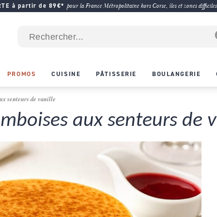
E à partir de 89€*
pour la France Métropolitaine hors Corse, îles et zones difficiles
PROMOS
CUISINE
PÂTISSERIE
BOULANGERIE
ux senteurs de vanille
amboises aux senteurs de v