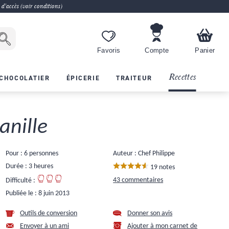
 d'accès (voir conditions)
Favoris
Compte
Panier
Recettes
CHOCOLATIER
ÉPICERIE
TRAITEUR
anille
Pour : 6 personnes
Auteur : Chef Philippe
Durée : 3 heures
19 notes
43 commentaires
Difficulté :
Publiée le :
8 juin 2013
Outils de conversion
Donner son avis
Envoyer à un ami
Ajouter à mon carnet de