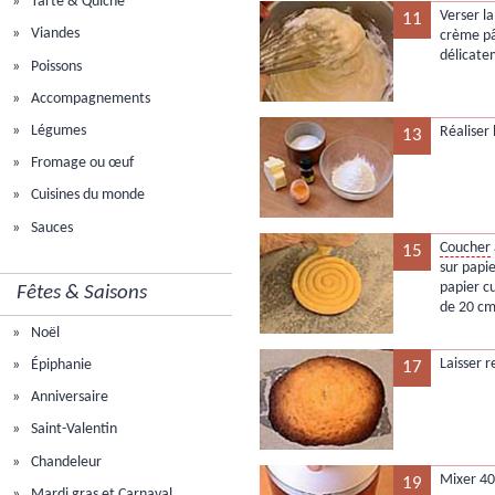
Tarte & Quiche
Verser l
11
Viandes
crème pâ
délicate
Poissons
Accompagnements
Légumes
Réaliser 
13
Fromage ou œuf
Cuisines du monde
Sauces
Coucher
15
sur papie
papier c
Fêtes & Saisons
de 20 cm
Noël
Laisser r
Épiphanie
17
Anniversaire
Saint-Valentin
Chandeleur
Mixer 40
19
Mardi gras et Carnaval