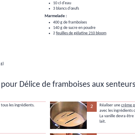
10 cl d'eau
3 blancs d'œufs
Marmelade :
400 g de framboises
140 g de sucre en poudre
2
feuilles de gélatine 210 bloom
 g)
pour Délice de framboises aux senteur
tous les ingrédients.
Réaliser une
crème p
2
avec les ingrédients c
La vanille devra être
lait.