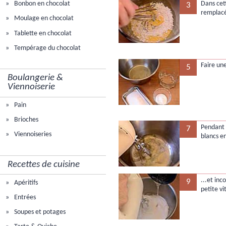
Dans cet
Bonbon en chocolat
3
remplacé
Moulage en chocolat
Tablette en chocolat
Tempérage du chocolat
Faire un
5
Boulangerie &
Viennoiserie
Pain
Brioches
Pendant 
7
Viennoiseries
blancs e
Recettes de cuisine
...et inc
9
Apéritifs
petite vi
Entrées
Soupes et potages