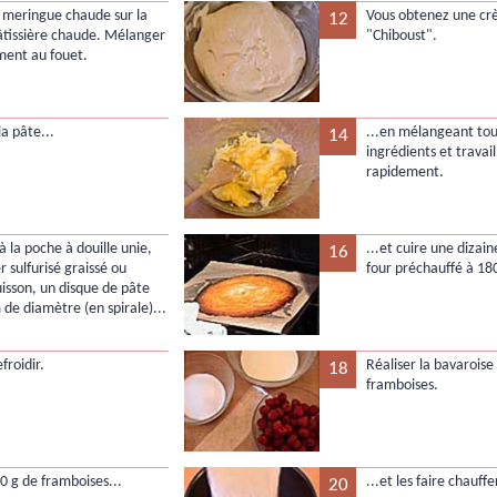
a meringue chaude sur la
Vous obtenez une cr
12
tissière chaude. Mélanger
"Chiboust".
ment au fouet.
la pâte...
...en mélangeant tou
14
ingrédients et travail
rapidement.
à la poche à douille unie,
...et cuire une dizai
16
r sulfurisé graissé ou
four préchauffé à 18
uisson, un disque de pâte
 de diamètre (en spirale)...
efroidir.
Réaliser la bavaroise
18
framboises.
0 g de framboises...
...et les faire chauffe
20