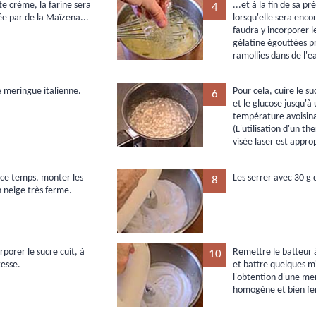
te crème, la farine sera
...et à la fin de sa p
4
e par de la Maïzena...
lorsqu'elle sera enco
faudra y incorporer le
gélatine égouttées 
ramollies dans de l'e
e
meringue italienne
.
Pour cela, cuire le su
6
et le glucose jusqu'à
température avoisina
(L'utilisation d'un t
visée laser est appro
ce temps, monter les
Les serrer avec 30 g 
8
n neige très ferme.
orporer le sucre cuit, à
Remettre le batteur à
10
tesse.
et battre quelques m
l'obtention d'une me
homogène et bien fe