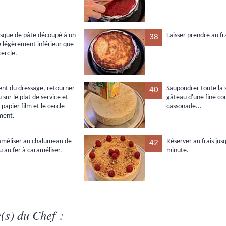
 disque de pâte découpé à un
Laisser prendre au fra
38
 légèrement inférieur que
cercle.
t du dressage, retourner
Saupoudrer toute la 
40
 sur le plat de service et
gâteau d'une fine co
e papier film et le cercle
cassonade...
ment.
raméliser au chalumeau de
Réserver au frais jus
42
u au fer à caraméliser.
minute.
(s) du Chef :