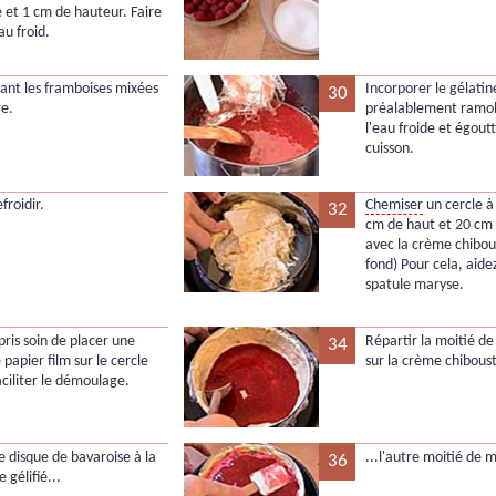
 et 1 cm de hauteur. Faire
au froid.
isant les framboises mixées
Incorporer le gélatin
30
re.
préalablement ramol
l'eau froide et égoutt
cuisson.
efroidir.
Chemiser
un cercle à
32
cm de haut et 20 cm
avec la crème chibous
fond) Pour cela, aide
spatule maryse.
pris soin de placer une
Répartir la moitié d
34
e papier film sur le cercle
sur la crème chiboust
aciliter le démoulage.
e disque de bavaroise à la
...l'autre moitié de 
36
 gélifié...