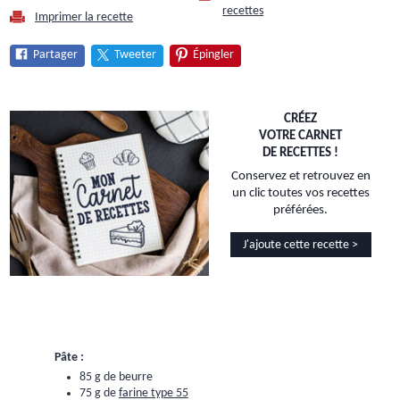
recettes
Imprimer la recette
Partager
Tweeter
Épingler
CRÉEZ
VOTRE CARNET
DE RECETTES !
Conservez et retrouvez en
un clic toutes vos recettes
préférées.
J'ajoute cette recette >
Pâte :
85 g de beurre
75 g de
farine type 55