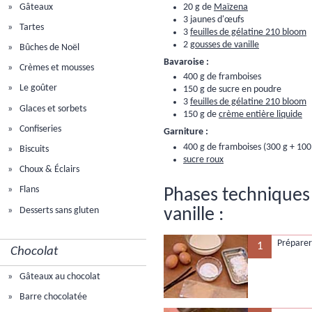
Gâteaux
20 g de
Maïzena
3 jaunes d'œufs
Tartes
3
feuilles de gélatine 210 bloom
2
gousses de vanille
Bûches de Noël
Bavaroise :
Crèmes et mousses
400 g de framboises
Le goûter
150 g de sucre en poudre
3
feuilles de gélatine 210 bloom
Glaces et sorbets
150 g de
crème entière liquide
Confiseries
Garniture :
400 g de framboises (300 g + 100
Biscuits
sucre roux
Choux & Éclairs
Flans
Phases techniques 
Desserts sans gluten
vanille :
Préparer 
1
Chocolat
Gâteaux au chocolat
Barre chocolatée