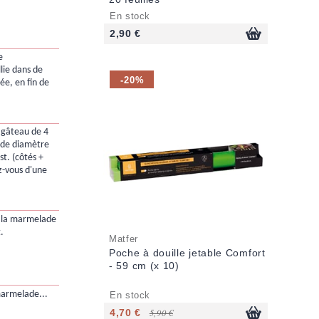
En stock
2,90 €
e
lie dans de
-20%
ée, en fin de
 gâteau de 4
 de diamètre
t. (côtés +
z-vous d'une
e la marmelade
.
Matfer
Poche à douille jetable Comfort
- 59 cm (x 10)
marmelade...
En stock
4,70 €
5,90 €