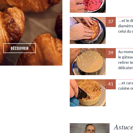
...et le
37
diamètre
celui du 
Au momen
39
le gâteau
retirer l
délicate
...et ca
41
cuisine o
Astuce