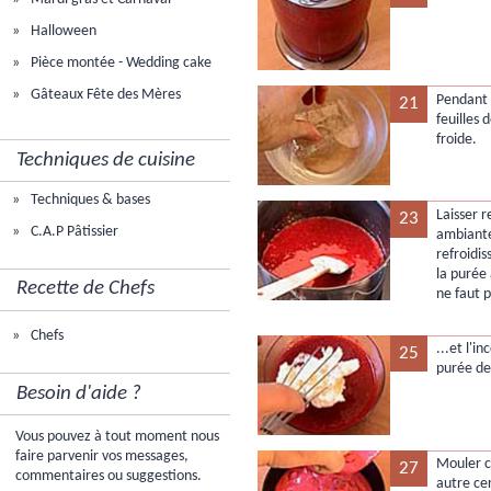
Halloween
Pièce montée - Wedding cake
Gâteaux Fête des Mères
Pendant 
21
feuilles 
froide.
Techniques de cuisine
Techniques & bases
Laisser 
23
C.A.P Pâtissier
ambiante
refroidi
la purée 
Recette de Chefs
ne faut 
Chefs
...et l'i
25
purée de
Besoin d'aide ?
Vous pouvez à tout moment nous
faire parvenir vos messages,
Mouler c
27
commentaires ou suggestions.
autre ce