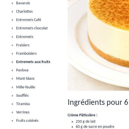
Bavarois
Charlottes
Entremets Café
Entremets chocolat
Entremets
Fraisiers
Framboisiers
Entremets aux fruits
Pavlova
Mont-blanc
Mille-feuille
Soufflés
Ingrédients pour 6
Tiramisu
Verrines
Crème Pâtissière :
Fruits cuisinés
250 g de lait
60 g de sucre en poudre