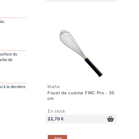
is.
surface du
uche de
Matfer
qu'à la dernière
Fouet de cuisine FMC Pro - 30
cm
En stock
22,70 €
-20%