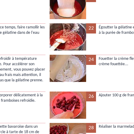
ce temps, faire ramollir les
Égoutter la gélatine 
22
de gélatine dans de l'eau
à la purée de frambo
refroidir à température
Fouetter la crème fl
24
. Pour accélérer son
crème fouettée...
ssement, vous pouvez placer
au frais mais attention, il
pas que la gélatine prenne.
ncorporer délicatement à la
Ajouter 100 g de fra
26
 framboises refroidie.
ette bavaroise dans un
Réaliser la marmelad
28
rcle à tarte de 18 cm de