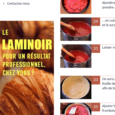
diamètre
Contactez-nous
prendre 
...en cu
29
et le suc
Laisser r
31
On aura 
33
feuille d
afin de f
Ajouter l
35
framboise