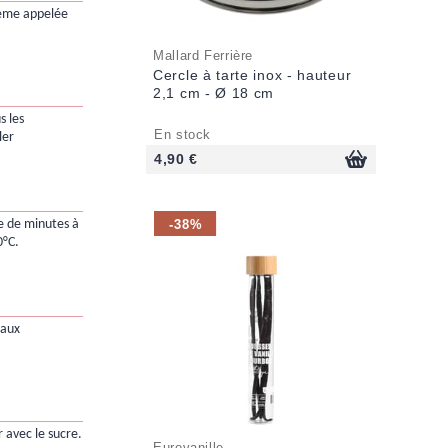
ème appelée
Mallard Ferrière
Cercle à tarte inox - hauteur
2,1 cm - Ø 18 cm
s les
En stock
ler
4,90 €
-38%
ne de minutes à
0°C.
 aux
r avec le sucre.
Eurovanille