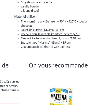
65 g de sucre en poudre
vanille liquide
1 jaune d'œuf
Matériel utilisé :
Thermomètre à visée laser - -50° à +420°C - spécial
chocolat
Fouet de cuisine FMC Pro - 30 cm
Poche à douille jetable Comfort - 59 cm (x 10)
Cercle à tarte inox - hauteur 2,1 cm - Ø 18 cm
Spatule type "Maryse" (Elvéa) - 35 cm
Chalumeau de cuisine - à Gaz Express
s de
On vous recommande
âtissière
collée
ités ci-dessus.
 infusée dans le