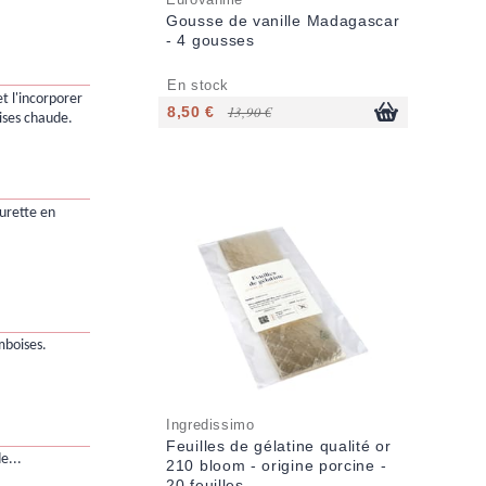
Gousse de vanille Madagascar
- 4 gousses
En stock
et l'incorporer
8,50 €
13,90 €
ises chaude.
eurette en
mboises.
Ingredissimo
Feuilles de gélatine qualité or
e...
210 bloom - origine porcine -
20 feuilles