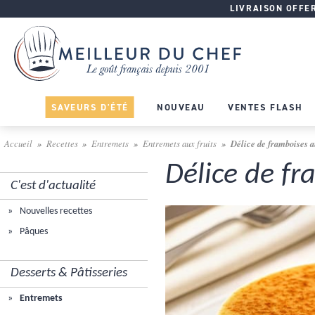
LIVRAISON OFFERT
SAVEURS D'ÉTÉ
NOUVEAU
VENTES FLASH
Accueil
Recettes
Entremets
Entremets aux fruits
Délice de framboises a
Délice de fr
C'est d'actualité
Nouvelles recettes
Pâques
Desserts & Pâtisseries
Entremets