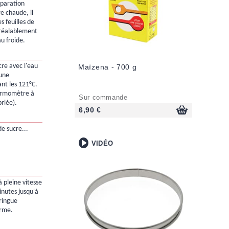
réparation
re chaude, il
s feuilles de
préalablement
au froide.
cre avec l'eau
Maïzena - 700 g
 une
nt les 121°C.
hermomètre à
Sur commande
priée).
6,90 €
de sucre...
VIDÉO
 pleine vitesse
inutes jusqu'à
ringue
rme.