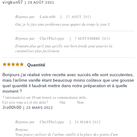
virgkun57
26 AOÛT 2021
Réponse par
Luden06
27 AOÛT 2021
Oui, je le fais sans problemes pour gagner du temps le jour J.
Réponse par
ChefPhilippe
7 SEPTEMBRE 2021
D'autant plus qu'il faut qu'elle soit bien froide pour pouvoir la
caraméliser plus facilement.
Quantité
Bonjours j’ai réalisé votre recette avec succès elle sont succulentes,
mais l’arôme vanille étant beaucoup moins coûteux que une gousse
quel quantité il faudrait mettre dans notre préparation et à quelle
moment ?
7
internaute(s) sur
10
ont trouvé ce commentaire utile.
Cet avis vous a-t-il été utile?
Oui
Non
Jio00h00
23 MARS 2022
Réponse par
ChefPhilippe
24 MARS 2022
Bonjour,
Vous pouvez utiliser de l'arôme vanille à la place des grains d'une