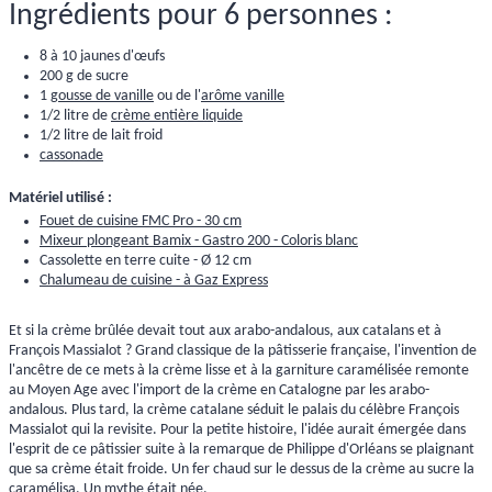
Ingrédients pour 6 personnes :
8 à 10 jaunes d'œufs
200 g de sucre
1
gousse de vanille
ou de l'
arôme vanille
1/2 litre de
crème entière liquide
1/2 litre de lait froid
cassonade
Matériel utilisé :
Fouet de cuisine FMC Pro - 30 cm
Mixeur plongeant Bamix - Gastro 200 - Coloris blanc
Cassolette en terre cuite - Ø 12 cm
Chalumeau de cuisine - à Gaz Express
Et si la crème brûlée devait tout aux arabo-andalous, aux catalans et à
François Massialot ? Grand classique de la pâtisserie française, l'invention de
l'ancêtre de ce mets à la crème lisse et à la garniture caramélisée remonte
au Moyen Age avec l'import de la crème en Catalogne par les arabo-
andalous. Plus tard, la crème catalane séduit le palais du célèbre François
Massialot qui la revisite. Pour la petite histoire, l'idée aurait émergée dans
l'esprit de ce pâtissier suite à la remarque de Philippe d'Orléans se plaignant
que sa crème était froide. Un fer chaud sur le dessus de la crème au sucre la
caramélisa. Un mythe était née.