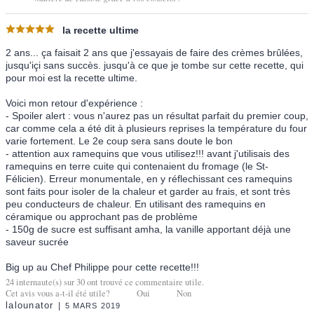
la recette ultime
2 ans... ça faisait 2 ans que j'essayais de faire des crèmes brûlées,
jusqu'içi sans succès. jusqu'à ce que je tombe sur cette recette, qui
pour moi est la recette ultime.
Voici mon retour d'expérience :
- Spoiler alert : vous n'aurez pas un résultat parfait du premier coup,
car comme cela a été dit à plusieurs reprises la température du four
varie fortement. Le 2e coup sera sans doute le bon
- attention aux ramequins que vous utilisez!!! avant j'utilisais des
ramequins en terre cuite qui contenaient du fromage (le St-
Félicien). Erreur monumentale, en y réflechissant ces ramequins
sont faits pour isoler de la chaleur et garder au frais, et sont très
peu conducteurs de chaleur. En utilisant des ramequins en
céramique ou approchant pas de problème
- 150g de sucre est suffisant amha, la vanille apportant déjà une
saveur sucrée
Big up au Chef Philippe pour cette recette!!!
24
internaute(s) sur
30
ont trouvé ce commentaire utile.
Cet avis vous a-t-il été utile?
Oui
Non
lalounator
5 MARS 2019