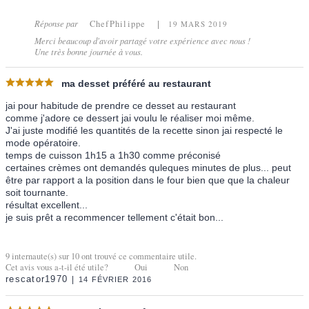
Réponse par
ChefPhilippe
19 MARS 2019
Merci beaucoup d'avoir partagé votre expérience avec nous !
Une très bonne journée à vous.
ma desset préféré au restaurant
jai pour habitude de prendre ce desset au restaurant
comme j'adore ce dessert jai voulu le réaliser moi même.
J'ai juste modifié les quantités de la recette sinon jai respecté le
mode opératoire.
temps de cuisson 1h15 a 1h30 comme préconisé
certaines crèmes ont demandés quleques minutes de plus... peut
être par rapport a la position dans le four bien que que la chaleur
soit tournante.
résultat excellent...
je suis prêt a recommencer tellement c'était bon...
9
internaute(s) sur
10
ont trouvé ce commentaire utile.
Cet avis vous a-t-il été utile?
Oui
Non
rescator1970
14 FÉVRIER 2016