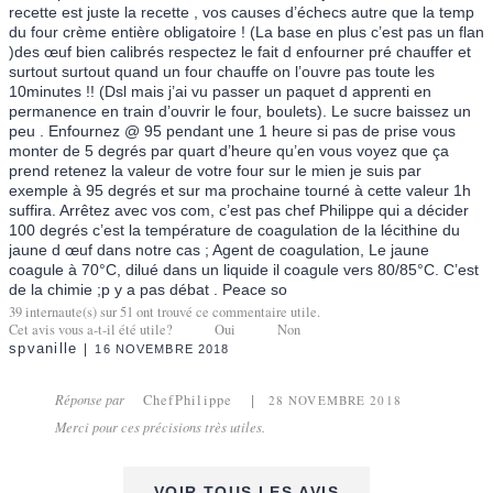
recette est juste la recette , vos causes d’échecs autre que la temp
du four crème entière obligatoire ! (La base en plus c’est pas un flan
)des œuf bien calibrés respectez le fait d enfourner pré chauffer et
surtout surtout quand un four chauffe on l’ouvre pas toute les
10minutes !! (Dsl mais j’ai vu passer un paquet d apprenti en
permanence en train d’ouvrir le four, boulets). Le sucre baissez un
peu . Enfournez @ 95 pendant une 1 heure si pas de prise vous
monter de 5 degrés par quart d’heure qu’en vous voyez que ça
prend retenez la valeur de votre four sur le mien je suis par
exemple à 95 degrés et sur ma prochaine tourné à cette valeur 1h
suffira. Arrêtez avec vos com, c’est pas chef Philippe qui a décider
100 degrés c’est la température de coagulation de la lécithine du
jaune d œuf dans notre cas ; Agent de coagulation, Le jaune
coagule à 70°C, dilué dans un liquide il coagule vers 80/85°C. C’est
de la chimie ;p y a pas débat . Peace so
39
internaute(s) sur
51
ont trouvé ce commentaire utile.
Cet avis vous a-t-il été utile?
Oui
Non
spvanille
16 NOVEMBRE 2018
Réponse par
ChefPhilippe
28 NOVEMBRE 2018
Merci pour ces précisions très utiles.
VOIR TOUS LES AVIS