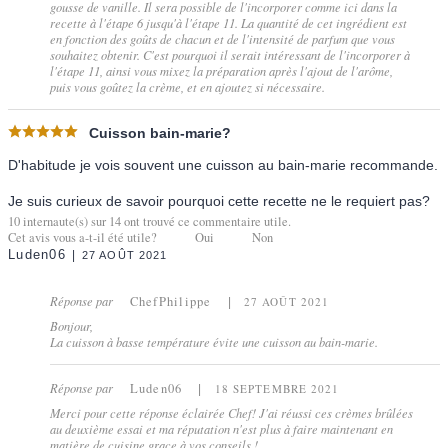
gousse de vanille. Il sera possible de l'incorporer comme ici dans la
recette à l'étape 6 jusqu'à l'étape 11. La quantité de cet ingrédient est
en fonction des goûts de chacun et de l'intensité de parfum que vous
souhaitez obtenir. C'est pourquoi il serait intéressant de l'incorporer à
l'étape 11, ainsi vous mixez la préparation après l'ajout de l'arôme,
puis vous goûtez la crème, et en ajoutez si nécessaire.
Cuisson bain-marie?
D'habitude je vois souvent une cuisson au bain-marie recommande.
Je suis curieux de savoir pourquoi cette recette ne le requiert pas?
10
internaute(s) sur
14
ont trouvé ce commentaire utile.
Cet avis vous a-t-il été utile?
Oui
Non
Luden06
27 AOÛT 2021
Réponse par
ChefPhilippe
27 AOÛT 2021
Bonjour,
La cuisson à basse température évite une cuisson au bain-marie.
Réponse par
Luden06
18 SEPTEMBRE 2021
Merci pour cette réponse éclairée Chef! J'ai réussi ces crèmes brûlées
au deuxième essai et ma réputation n'est plus à faire maintenant en
matière de cuisine grace à vos conseils !