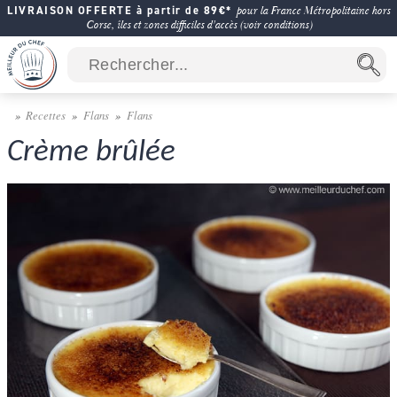
LIVRAISON OFFERTE à partir de 89€*
pour la France Métropolitaine hors
Corse, îles et zones difficiles d'accès (voir conditions)
Recettes
Flans
Flans
Crème brûlée