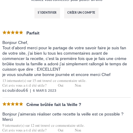
S'IDENTIFIER
CRÉER UN COMPTE
Parfait
Bonjour Chef,
Tout d'abord merci pour le partage de votre savoir faire je suis fan
de votre site, j'ai bien lu tous les commentaires avant de
commencer la recette, c'est la première fois que je fais une crème
brûlée toute la famille a adoré j'ai simplement rallongé le temps de
cuisson que dire : EXCELLENT
je vous souhaite une bonne journée et encore merci Chef
13
internaute(s) sur
15
ont trouvé ce commentaire utile.
Cet avis vous a-t-il été utile?
Oui
Non
scoubidou66
6 MARS 2023
Crème brûlée fait la Veille ?
Bonjour j'aimerais réaliser cette recette la veille est ce possible ?
Merci
9
internaute(s) sur
12
ont trouvé ce commentaire utile.
Cet avis vous a-t-il été utile?
Oui
Non