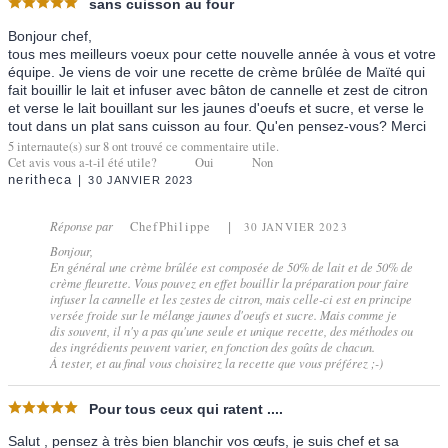
sans cuisson au four
Bonjour chef,
tous mes meilleurs voeux pour cette nouvelle année à vous et votre
équipe. Je viens de voir une recette de crème brûlée de Maïté qui
fait bouillir le lait et infuser avec bâton de cannelle et zest de citron
et verse le lait bouillant sur les jaunes d'oeufs et sucre, et verse le
tout dans un plat sans cuisson au four. Qu'en pensez-vous? Merci
5
internaute(s) sur
8
ont trouvé ce commentaire utile.
Cet avis vous a-t-il été utile?
Oui
Non
neritheca
30 JANVIER 2023
Réponse par
ChefPhilippe
30 JANVIER 2023
Bonjour,
En général une crème brûlée est composée de 50% de lait et de 50% de
crème fleurette. Vous pouvez en effet bouillir la préparation pour faire
infuser la cannelle et les zestes de citron, mais celle-ci est en principe
versée froide sur le mélange jaunes d'oeufs et sucre. Mais comme je
dis souvent, il n'y a pas qu'une seule et unique recette, des méthodes ou
des ingrédients peuvent varier, en fonction des goûts de chacun.
À tester, et au final vous choisirez la recette que vous préférez ;-)
Pour tous ceux qui ratent ....
Salut , pensez à très bien blanchir vos œufs, je suis chef et sa