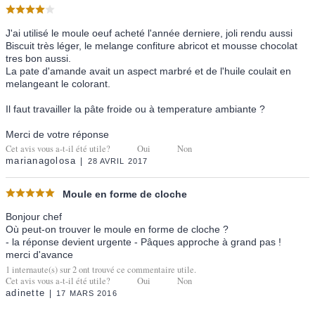
J'ai utilisé le moule oeuf acheté l'année derniere, joli rendu aussi
Biscuit très léger, le melange confiture abricot et mousse chocolat
tres bon aussi.
La pate d'amande avait un aspect marbré et de l'huile coulait en
melangeant le colorant.
Il faut travailler la pâte froide ou à temperature ambiante ?
Merci de votre réponse
Cet avis vous a-t-il été utile?
Oui
Non
marianagolosa
28 AVRIL 2017
Moule en forme de cloche
Bonjour chef
Où peut-on trouver le moule en forme de cloche ?
- la réponse devient urgente - Pâques approche à grand pas !
merci d'avance
1
internaute(s) sur
2
ont trouvé ce commentaire utile.
Cet avis vous a-t-il été utile?
Oui
Non
adinette
17 MARS 2016