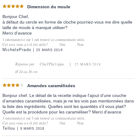
Dimension du moule
Bonjour Chef,
à défaut du cercle en forme de cloche pourriez-vous me dire quelle
taille de moule à manqué utiliser?
Merci d'avance
1
internaute(s) sur
1
ont trouvé ce commentaire utile.
Cet avis vous a-t-il été utile?
Oui
Non
MichelePrado
25 MARS 2018
Réponse par
ChefPhilippe
25 MARS 2018
Ø 24 ou 26 cm
Amandes caramélisées
Bonjour chef. Le détail de la recette indique l'ajout d'une couche
d'amandes caramélisées, mais je ne les vois pas mentionnées dans
la liste des ingrédients. Quelles sont les quantités s'il vous plait?
Quelle est la procédure pour les caraméliser? Merci d'avance
3
internaute(s) sur
3
ont trouvé ce commentaire utile.
Cet avis vous a-t-il été utile?
Oui
Non
Tellou
9 MARS 2018