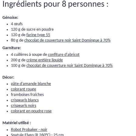
Ingrédients pour 8 personnes :
Génoise:
4 œufs
120 g de sucre en poudre
120 g de
farine type 55
80 g de
chocolat de couverture noir Saint Domingue à 70%
Garniture:
4 cuillères à soupe de
confiture d'abricot
200 g de
crème entière liquide
100 g de
chocolat de couverture noir Saint Domingue à 70%
Décor:
pâte d'amande blanche
colorant rouge
framboises fraîches
crispearls blancs
crispearls noirs
colorant en poudre rose
Matériel utilisé :
Robot Probaker - noir
Spatule Elveo (R 260°C) - 25 cm