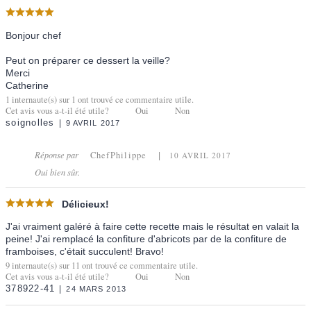
Bonjour chef
Peut on préparer ce dessert la veille?
Merci
Catherine
1
internaute(s) sur
1
ont trouvé ce commentaire utile.
Cet avis vous a-t-il été utile?
Oui
Non
soignolles
9 AVRIL 2017
Réponse par
ChefPhilippe
10 AVRIL 2017
Oui bien sûr.
Délicieux!
J'ai vraiment galéré à faire cette recette mais le résultat en valait la
peine! J'ai remplacé la confiture d'abricots par de la confiture de
framboises, c'était succulent! Bravo!
9
internaute(s) sur
11
ont trouvé ce commentaire utile.
Cet avis vous a-t-il été utile?
Oui
Non
378922-41
24 MARS 2013