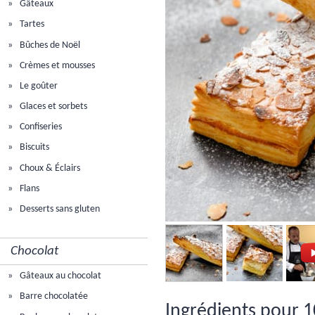
Gâteaux
Tartes
Bûches de Noël
Crèmes et mousses
Le goûter
Glaces et sorbets
Confiseries
Biscuits
Choux & Éclairs
Flans
Desserts sans gluten
Chocolat
Gâteaux au chocolat
Barre chocolatée
Ingrédients pour 1