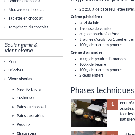
Bonbon en chocolat
2 x 250 g de
pâte feuilletée inve
Moulage en chocolat
Crème pâtissière :
Tablette en chocolat
30 cl de lait
Tempérage du chocolat
1
gousse de vanille
30 g de
poudre à crème
3 jaunes d'œufs (ou 1 oeuf entier
Boulangerie &
100 g de sucre en poudre
Viennoiserie
Crème d'amandes :
100 g de
poudre d'amandes
Pain
100 g de beurre
100 g de sucre en poudre
Brioches
2 œufs entiers
Viennoiseries
Phases techniques 
New-York rolls
Croissants
Pour réal
1
Pains au chocolat
Jésuites
tous les
Pains aux raisins
pâtissièr
Pudding
Chaussons