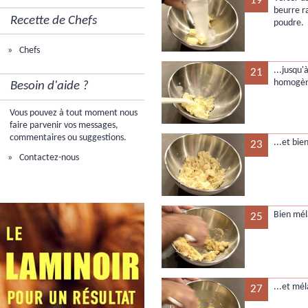
19
beurre ra
Recette de Chefs
poudre.
Chefs
...jusqu
21
homogè
Besoin d'aide ?
Vous pouvez à tout moment nous
faire parvenir vos messages,
commentaires ou suggestions.
...et bi
23
Contactez-nous
Bien mél
25
...et mé
27