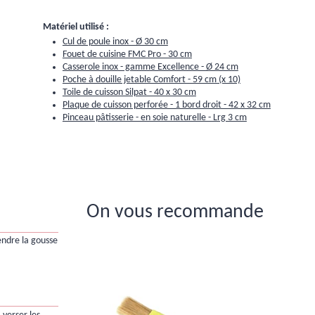
Matériel utilisé :
Cul de poule inox - Ø 30 cm
Fouet de cuisine FMC Pro - 30 cm
Casserole inox - gamme Excellence - Ø 24 cm
Poche à douille jetable Comfort - 59 cm (x 10)
Toile de cuisson Silpat - 40 x 30 cm
Plaque de cuisson perforée - 1 bord droit - 42 x 32 cm
Pinceau pâtisserie - en soie naturelle - Lrg 3 cm
On vous recommande
ndre la gousse