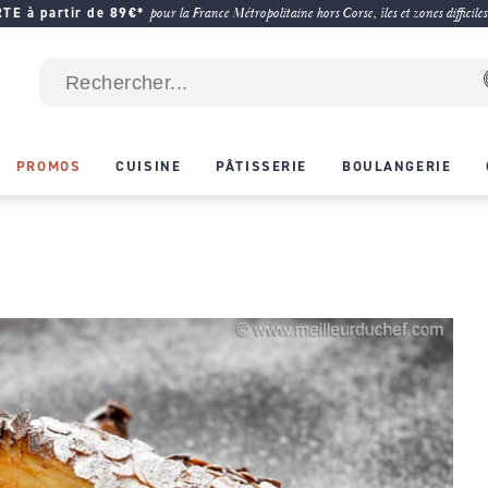
E à partir de 89€*
pour la France Métropolitaine hors Corse, îles et zones difficiles
PROMOS
CUISINE
PÂTISSERIE
BOULANGERIE