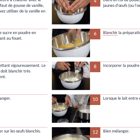
mettre à chauffer avec le
Dans un cul de poule,
4
éfaut de gousse de vanille,
jaunes d'œufs (ou l'oe
ez utiliser de la vanille en
le sucre en poudre en
Blanchir
la préparati
6
nt au fouet.
uettant vigoureusement. Le
Incorporer la poudre
8
doit blanchir très
ent.
anger.
Lorsque le lait entre 
10
ser sur les œufs blanchis.
Bien mélanger.
12