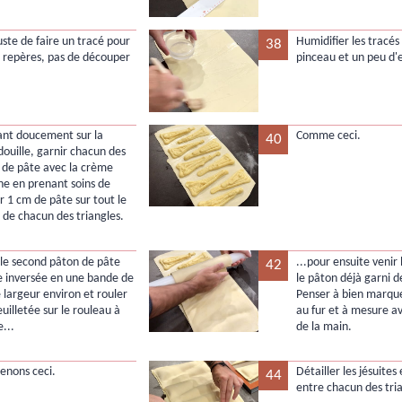
 juste de faire un tracé pour
Humidifier les tracés
38
s repères, pas de découper
pinceau et un peu d'
ant doucement sur la
Comme ceci.
40
douille, garnir chacun des
s de pâte avec la crème
ne en prenant soins de
r 1 cm de pâte sur tout le
 de chacun des triangles.
le second pâton de pâte
...pour ensuite venir 
42
ée inversée en une bande de
le pâton déjà garni 
 largeur environ et rouler
Penser à bien marque
euilletée sur le rouleau à
au fur et à mesure a
e...
de la main.
enons ceci.
Détailler les jésuite
44
entre chacun des tri