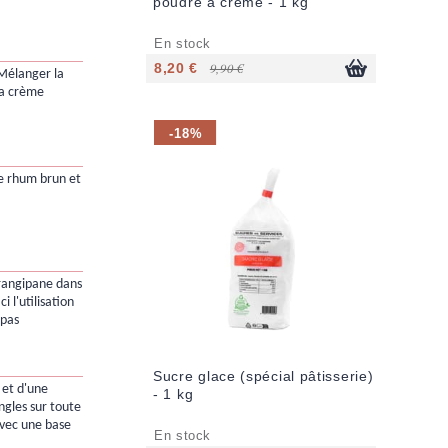
poudre à crème - 1 kg
En stock
8,20 €
9,90 €
élanger la
la crème
-18%
e rhum brun et
rangipane dans
Ici l'utilisation
 pas
Sucre glace (spécial pâtisserie)
 et d'une
- 1 kg
angles sur toute
avec une base
En stock