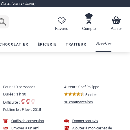
 d'accès (voir conditions)
Favoris
Compte
Panier
Recettes
CHOCOLATIER
ÉPICERIE
TRAITEUR
Pour : 10 personnes
Auteur : Chef Philippe
Durée : 1 h 30
6 notes
10 commentaires
Difficulté :
Publiée le :
9 févr. 2018
Outils de conversion
Donner son avis
Envoyer à un ami
Ajouter à mon carnet de