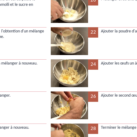
20
molli et le sucre en
'à l'obtention d'un mélange
Ajouter la poudre d'
22
ne.
en mélanger à nouveau.
Ajouter les œufs un à
24
anger.
Ajouter le second œuf
26
langer à nouveau.
Terminer le mélange 
28