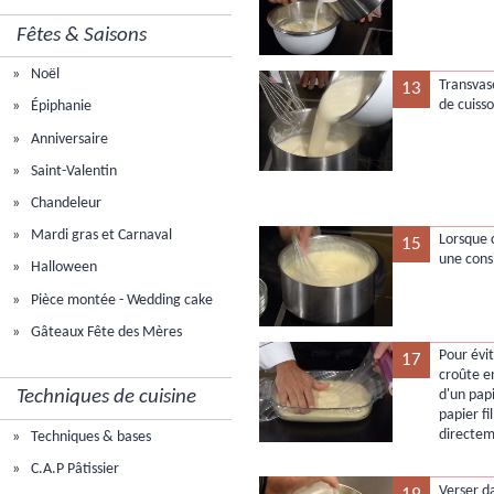
Fêtes & Saisons
Noël
Transvase
13
de cuisso
Épiphanie
Anniversaire
Saint-Valentin
Chandeleur
Mardi gras et Carnaval
Lorsque c
15
une cons
Halloween
Pièce montée - Wedding cake
Gâteaux Fête des Mères
Pour évi
17
croûte en
d'un papi
Techniques de cuisine
papier fi
directem
Techniques & bases
C.A.P Pâtissier
Verser da