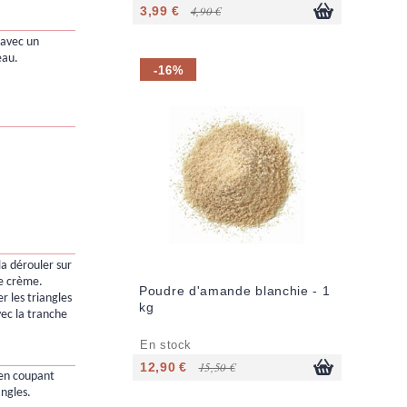
3,99 €
4,90 €
 avec un
eau.
-16%
la dérouler sur
de crème.
Poudre d'amande blanchie - 1
r les triangles
kg
vec la tranche
En stock
12,90 €
15,50 €
s en coupant
angles.