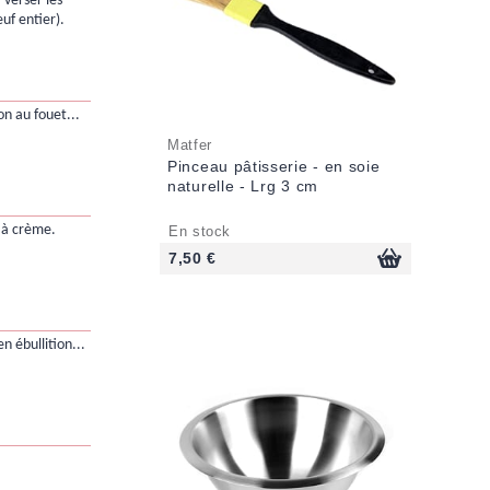
 verser les
uf entier).
on au fouet...
Matfer
Pinceau pâtisserie - en soie
naturelle - Lrg 3 cm
 à crème.
En stock
7,50 €
en ébullition...