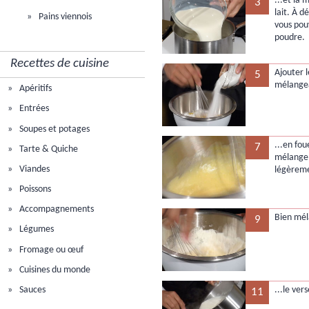
...et la 
3
lait. À d
Pains viennois
vous pouv
poudre.
Recettes de cuisine
Ajouter 
5
mélangea
Apéritifs
Entrées
Soupes et potages
...en fo
7
Tarte & Quiche
mélange 
Viandes
légèrem
Poissons
Accompagnements
Bien mél
9
Légumes
Fromage ou œuf
Cuisines du monde
...le ver
Sauces
11