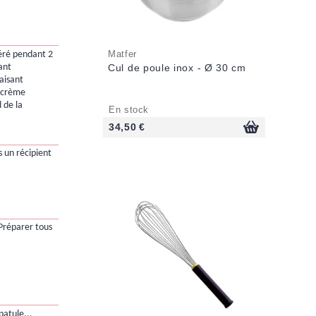
Matfer
déré pendant 2
ant
Cul de poule inox - Ø 30 cm
aisant
a crème
 de la
En stock
34,50 €
s un récipient
réparer tous
atule...