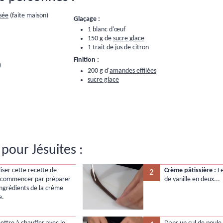
rsée
(faite maison)
Glaçage :
1 blanc d'œuf
150 g de
sucre glace
1 trait de jus de citron
Finition :
)
200 g d'
amandes effilées
sucre glace
pour Jésuites :
iser cette recette de
Crème pâtissière :
Fe
2
, commencer par préparer
de vanille en deux...
 ingrédients de la crème
e.