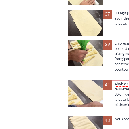
Il s'agit
37
avoir de
la pâte.
En press
39
poche à 
triangle
frangipa
conserve
pourtour
Abaisser
41
feuillet
30 cm de
la pâte f
pâtisseri
Nous obt
43