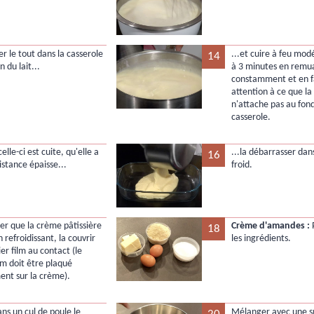
r le tout dans la casserole
...et cuire à feu mo
14
n du lait...
à 3 minutes en remu
constamment et en f
attention à ce que l
n'attache pas au fond
casserole.
elle-ci est cuite, qu'elle a
...la débarrasser dan
16
istance épaisse...
froid.
ter que la crème pâtissière
Crème d'amandes :
P
18
 refroidissant, la couvrir
les ingrédients.
er film au contact (le
lm doit être plaqué
ent sur la crème).
ns un cul de poule le
Mélanger avec une sp