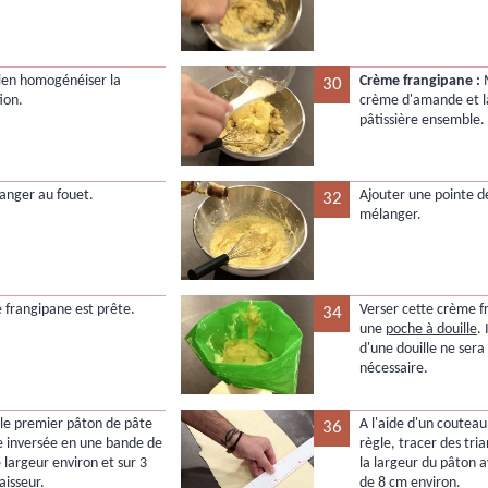
bien homogénéiser la
Crème frangipane :
M
30
ion.
crème d'amande et 
pâtissière ensemble.
anger au fouet.
Ajouter une pointe d
32
mélanger.
 frangipane est prête.
Verser cette crème f
34
une
poche à douille
. 
d'une douille ne sera
nécessaire.
le premier pâton de pâte
A l'aide d'un couteau
36
ée inversée en une bande de
règle, tracer des tri
 largeur environ et sur 3
la largeur du pâton 
isseur.
de 8 cm environ.