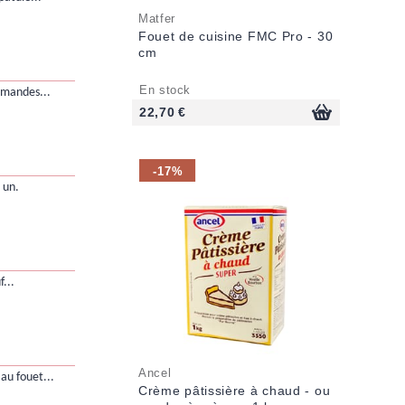
Matfer
Fouet de cuisine FMC Pro - 30
cm
En stock
amandes...
22,70 €
-17%
 un.
...
Ancel
au fouet...
Crème pâtissière à chaud - ou