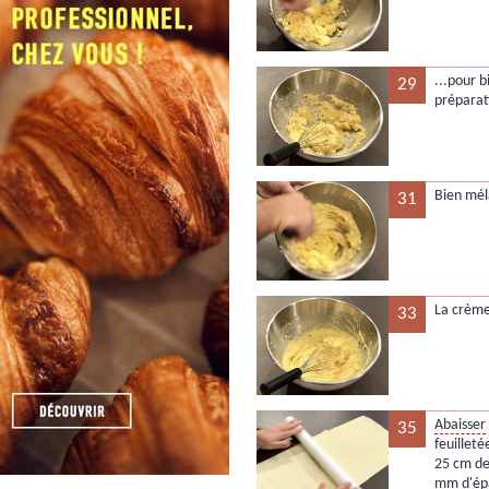
...pour 
29
préparat
Bien mél
31
La crème
33
Abaisser
35
feuillet
25 cm de
mm d'épa