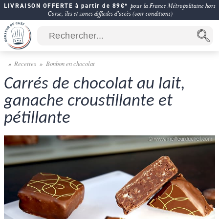
LIVRAISON OFFERTE à partir de 89€*
pour la France Métropolitaine hors
Corse, îles et zones difficiles d'accès (voir conditions)
Recettes
Bonbon en chocolat
Carrés de chocolat au lait,
ganache croustillante et
pétillante