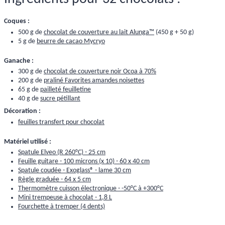
Coques :
500 g de
chocolat de couverture au lait Alunga™
(450 g + 50 g)
5 g de
beurre de cacao Mycryo
Ganache :
300 g de
chocolat de couverture noir Ocoa à 70%
200 g de
praliné Favorites amandes noisettes
65 g de
pailleté feuilletine
40 g de
sucre pétillant
Décoration :
feuilles transfert pour chocolat
Matériel utilisé :
Spatule Elveo (R 260°C) - 25 cm
Feuille guitare - 100 microns (x 10) - 60 x 40 cm
Spatule coudée - Exoglass® - lame 30 cm
Règle graduée - 64 x 5 cm
Thermomètre cuisson électronique - -50°C à +300°C
Mini trempeuse à chocolat - 1,8 L
Fourchette à tremper (4 dents)