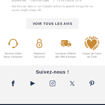
Réponse par
ChefPhilippe
19 FÉVRIER 2018
Oui bien sûr, dans ce cas il faudra utiliser la ganache lorsqu'elle est
encore souple (étape 14).
VOIR TOUS LES AVIS
Service Client
Paiement
Livraison Offerte
Coups de Cœur
Nous contacter
Sécurisé
dès 89€ d'achats
du Chef
Suivez-nous !