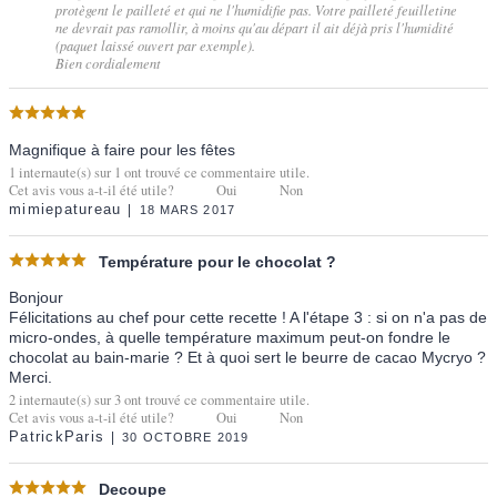
protègent le pailleté et qui ne l'humidifie pas. Votre pailleté feuilletine
ne devrait pas ramollir, à moins qu'au départ il ait déjà pris l'humidité
(paquet laissé ouvert par exemple).
Bien cordialement
Magnifique à faire pour les fêtes
1
internaute(s) sur
1
ont trouvé ce commentaire utile.
Cet avis vous a-t-il été utile?
Oui
Non
mimiepatureau
18 MARS 2017
Température pour le chocolat ?
Bonjour
Félicitations au chef pour cette recette ! A l'étape 3 : si on n'a pas de
micro-ondes, à quelle température maximum peut-on fondre le
chocolat au bain-marie ? Et à quoi sert le beurre de cacao Mycryo ?
Merci.
2
internaute(s) sur
3
ont trouvé ce commentaire utile.
Cet avis vous a-t-il été utile?
Oui
Non
PatrickParis
30 OCTOBRE 2019
Decoupe