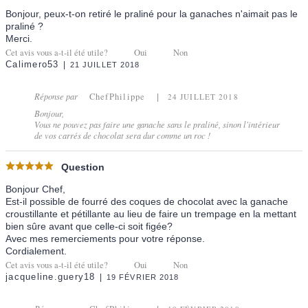
Bonjour, peux-t-on retiré le praliné pour la ganaches n'aimait pas le
praliné ?
Merci.
Cet avis vous a-t-il été utile?
Oui
Non
Calimero53
21 JUILLET 2018
Réponse par
ChefPhilippe
24 JUILLET 2018
Bonjour,
Vous ne pouvez pas faire une ganache sans le praliné, sinon l'intérieur
de vos carrés de chocolat sera dur comme un roc !
Question
Bonjour Chef,
Est-il possible de fourré des coques de chocolat avec la ganache
croustillante et pétillante au lieu de faire un trempage en la mettant
bien sûre avant que celle-ci soit figée?
Avec mes remerciements pour votre réponse.
Cordialement.
Cet avis vous a-t-il été utile?
Oui
Non
jacqueline.guery18
19 FÉVRIER 2018