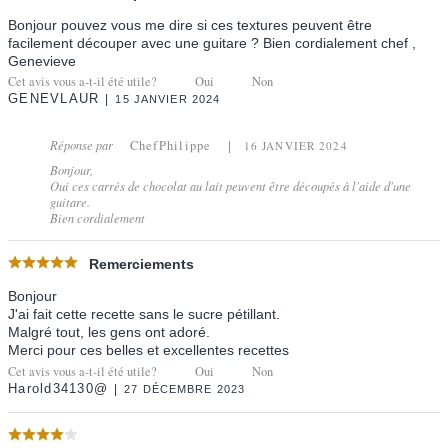
Bonjour pouvez vous me dire si ces textures peuvent être
facilement découper avec une guitare ? Bien cordialement chef ,
Genevieve
Cet avis vous a-t-il été utile?
Oui
Non
GENEVLAUR
15 JANVIER 2024
Réponse par
ChefPhilippe
16 JANVIER 2024
Bonjour,
Oui ces carrés de chocolat au lait peuvent être découpés à l'aide d'une
guitare.
Bien cordialement
Remerciements
Bonjour
J'ai fait cette recette sans le sucre pétillant.
Malgré tout, les gens ont adoré.
Merci pour ces belles et excellentes recettes
Cet avis vous a-t-il été utile?
Oui
Non
Harold34130@
27 DÉCEMBRE 2023