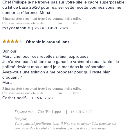
Chef Philippe je ne trouve pas sur votre site le cadre superposable
du kit de base 25/20 pour réaliser cette recette pourriez vous me
donner la référence.Merci
4
internaute(s) sur
4
ont trouvé ce commentaire utile.
Cet avis vous a-t-il été utile?
Oui
Non
rosycambonie
25 OCTOBRE 2020
Obtenir le croustillant
Bonjour
Merci chef pour ces recettes si bien expliquées.
Je n'arrive pas à obtenir une ganache vraiment croustillante : le
pailleté devient mou quand je le met dans la préparation.
Avez-vous une solution à me proposer pour qu'il reste bien
croquant ?
Merci!
3
internaute(s) sur
3
ont trouvé ce commentaire utile.
Cet avis vous a-t-il été utile?
Oui
Non
CatherinedS
10 MAI 2020
Réponse par
ChefPhilippe
18 JUIN 2020
Bonjour,
Votre pailleté feuilletine était-il bien sec au départ ? La ganache est
composée de chocolat et de praliné qui sont des corps gras qui