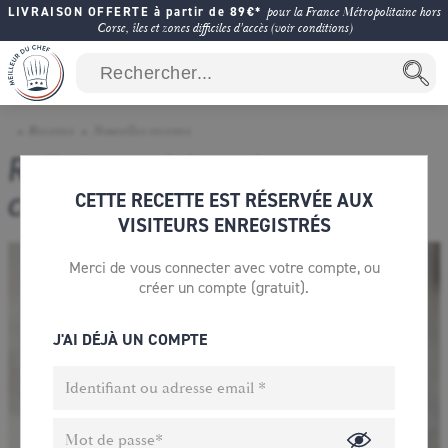
LIVRAISON OFFERTE à partir de 89€*
pour la France Métropolitaine hors
Corse, îles et zones difficiles d'accès (voir conditions)
Recettes
Nouvelles recettes
Religieuse à l'ancienne au
CETTE RECETTE EST RÉSERVÉE AUX
café
VISITEURS ENREGISTRÉS
Merci de vous connecter avec votre compte, ou
créer un compte (gratuit).
J'AI DÉJÀ UN COMPTE
Identifiant ou adresse email
*
Mot de passe
*