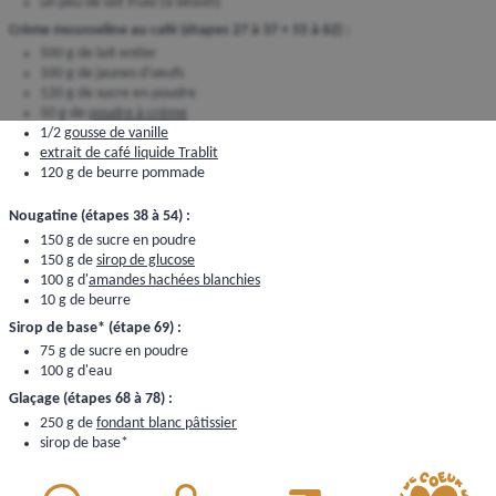
un peu de lait froid (si besoin)
Crème mousseline au café (étapes 27 à 37 + 55 à 62) :
500 g de lait entier
100 g de jaunes d'oeufs
120 g de sucre en poudre
50 g de
poudre à crème
1/2
gousse de vanille
extrait de café liquide Trablit
120 g de beurre pommade
Nougatine (étapes 38 à 54) :
150 g de sucre en poudre
150 g de
sirop de glucose
100 g d'
amandes hachées blanchies
10 g de beurre
Sirop de base* (étape 69) :
75 g de sucre en poudre
100 g d'eau
Glaçage (étapes 68 à 78) :
250 g de
fondant blanc pâtissier
sirop de base*
extrait de café liquide Trablit
Caramel (étapes 88 à 92) :