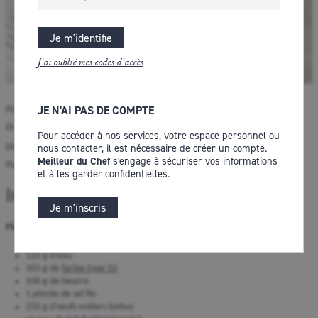
Je m'identifie
J'ai oublié mes codes d'accès
JE N'AI PAS DE COMPTE
Pour : 8 personnes
Auteur : Chef Philippe
Durée : 4 heures
2 notes
Pour accéder à nos services, votre espace personnel ou
3 commentaires
nous contacter, il est nécessaire de créer un compte.
Difficulté :
Meilleur du Chef
s'engage à sécuriser vos informations
Publiée le :
3 juin 2025
et à les garder confidentielles.
Ingrédients pour 8 personnes :
Je m'inscris
Pâte à choux (étapes 1 à 19) :
125 g de lait
125 g d'eau
165 g de
farine type 55
100 g de beurre
1 pincée de sel fin
250 g d'œufs entiers battus